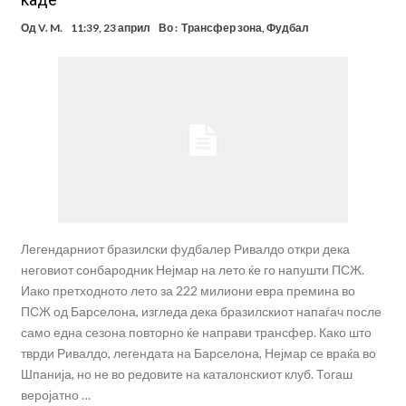
Од
V. M.
11:39, 23 април
Во :
Трансфер зона
,
Фудбал
Легендарниот бразилски фудбалер Ривалдо откри дека
неговиот сонбародник Нејмар на лето ќе го напушти ПСЖ.
Иако претходното лето за 222 милиони евра премина во
ПСЖ од Барселона, изгледа дека бразилскиот напаѓач после
само една сезона повторно ќе направи трансфер. Како што
тврди Ривалдо, легендата на Барселона, Нејмар се враќа во
Шпанија, но не во редовите на каталонскиот клуб. Тогаш
веројатно …