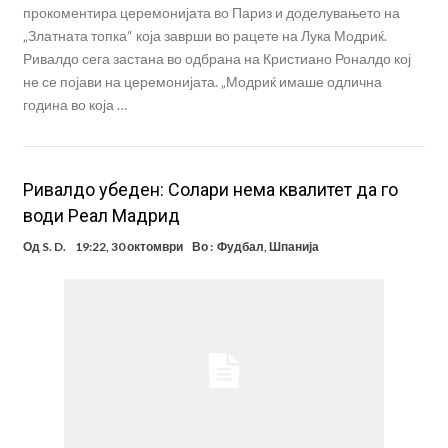
прокоментира церемонијата во Париз и доделувањето на
„Златната топка“ која заврши во рацете на Лука Модриќ.
Ривалдо сега застана во одбрана на Кристиано Роналдо кој
не се појави на церемонијата. „Модриќ имаше одлична
година во која …
Ривалдо убеден: Солари нема квалитет да го
води Реал Мадрид
Од
S. D.
19:22, 30 октомври
Во :
Фудбал
,
Шпанија