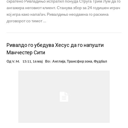
скратено Ривладињо испратил понуда Струга Трим Лум да го
ангажира неговиот клиент. Станува збор за 24 годишен играч
кој игра како напаѓач. Ривалдињо неодамна го раскина
договорот со тимот …
Ривалдо го убедува Хесус да го напушти
Манчестер Сити
Од
V. M.
15:11, 16 мај
Во :
Англија
,
Трансфер зона
,
Фудбал