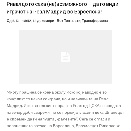
Ривалдо го сака (не)возможното – да го види
играчот на Реал Мадрид во Барселона!
Од
S. D.
18:52, 14 декември
Во :
Топ вести
,
Трансфер зона
Mногу прашина се крена околу Иско кој наводно е во
конфликт со некои соиграчи, но и навивачите на Реал
Мадрид. Иско во тешкиот пораз на Реал од ЦСКА во средата
навечер доби свирежи, па се појавија гласини дека Шпанецот
е спремен да ги напушти „кралевите“. Сега се огласи и
поранешната ѕвезда на Барселона, Бразилецот Ривалдо кој