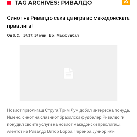
TAG ARCHIVES: РИВАЛДО
повлекуваат, а Зверев веднаш се „распадна“
Реал Мадрид донесе одлука: Eндрик заминува во Премиер
лигата!
(ФОТО) Тажна вест од Аргентина: Голема загуба во семејството
Синот на Ривалдо сака да игра во македонската
прва лига!
на Меси
Мурињо воведува строга дисциплина во Реал Мадрид: Ова се
Од
S. D.
19:37, 19 јуни
Во :
Мак фудбал
трите нови правила за успех
Целосна војна: Барса го растура најважниот летен трансфер на
Атлетико?!
Инфантино имал љубовница: Испливаа скандалозни
информации, добивала пари од УЕФА
Ромеро се согласи на условите со Атлетико
Арсенал со 138 милиони евра тргнува по ѕвездата на Серија А?
Новиот прволигаш Струга Трим Лум добил интересна понуда.
Имено, синот на славниот бразилски фудбалер Ривалдо ги
понудил своите услуги на новиот македонски прволигаш.
Агентот на Ривалдо Витор Борба Фереира Јуниор или