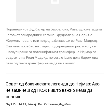
Поранешниот фудбалер на Барселона, Ривалдо смета дека
неговиот сонародник и сегашен фудбалер на Пари Сен
Жермен, порано или подоцна ќе заврши во Реал Мадрид.
Ова лето посебно на стартот од преодниот рок, многу се
шпекулираше за потенцијалниот трансфер на Нејмар во
редовите на Реал Мадрид, но сега е јасно дека барем ова
лето од таков трансфер нема да има ништо. …
Совет од бразилската легенда до Нејмар: Ако
не заминеш од ПСЖ ништо важно нема да
освоиш!
Од
S. D.
16:12, 16 мај
Во :
Останато
,
Фудбал