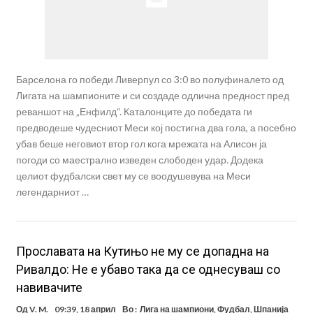
Барселона го победи Ливерпул со 3:0 во полуфиналето од
Лигата на шампионите и си создаде одлична предност пред
реваншот на „Енфилд“. Каталонците до победата ги
предводеше чудесниот Меси кој постигна два гола, а посебно
убав беше неговиот втор гол кога мрежата на Алисон ја
погоди со маестрално изведен слободен удар. Додека
целиот фудбалски свет му се воодушевува на Меси
легендарниот …
Прославата на Кутињо не му се допадна на
Ривалдо: Не е убаво така да се однесуваш со
навивачите
Од
V. M.
09:39, 18 април
Во :
Лига на шампиони
,
Фудбал
,
Шпанија