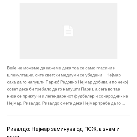
Веќе не можеме да кажеме дека тоа се само гласини и
шпекултации, сите светски медиуми се убедени – Нејмар
сака да го напушти Париз! Редовно Нејмар добива и по некој
совет дека би требало да го напушти Париз, а сега во таа
низа се приклучи и легендарниот фудбалер и сонародник на
Нејмар, Ривалдо. Ривалдо смета дека Нејмар треба да го …
Ривалдо: Нејмар заминува од ПСЖ, а знам и
каде