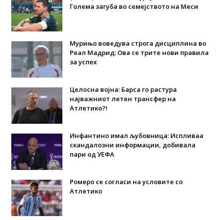
Голема загуба во семејството на Меси
Мурињо воведува строга дисциплина во
Реал Мадрид: Ова се трите нови правила
за успех
Целосна војна: Барса го растура
најважниот летен трансфер на
Атлетико?!
Инфантино имал љубовница: Испливаа
скандалозни информации, добивала
пари од УЕФА
Ромеро се согласи на условите со
Атлетико