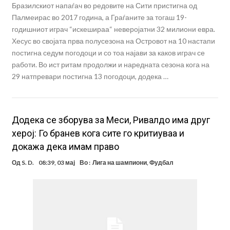
Бразилскиот напаѓач во редовите на Сити пристигна од
Палмеирас во 2017 година, а Граѓаните за тогаш 19-
годишниот играч “искешираа“ неверојатни 32 милиони евра.
Хесус во својата прва полусезона на Островот на 10 настапи
постигна седум погодоци и со тоа најави за каков играч се
работи. Во ист ритам продолжи и наредната сезона кога на
29 натпревари постигна 13 погодоци, додека …
Додека се зборува за Меси, Ривалдо има друг
херој: Го бранев кога сите го критиуваа и
докажа дека имам право
Од
S. D.
08:39, 03 мај
Во :
Лига на шампиони
,
Фудбал