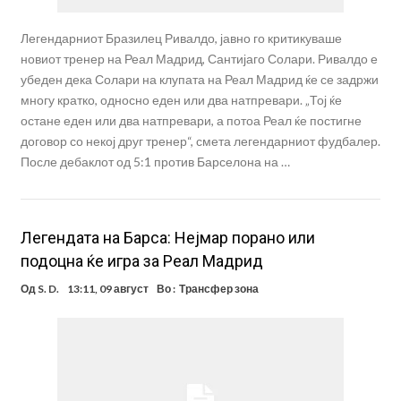
Легендарниот Бразилец Ривалдо, јавно го критикуваше
новиот тренер на Реал Мадрид, Сантијаго Солари. Ривалдо е
убеден дека Солари на клупата на Реал Мадрид ќе се задржи
многу кратко, односно еден или два натпревари. „Тој ќе
остане еден или два натпревари, а потоа Реал ќе постигне
договор со некој друг тренер“, смета легендарниот фудбалер.
После дебаклот од 5:1 против Барселона на …
Легендата на Барса: Нејмар порано или
подоцна ќе игра за Реал Мадрид
Од
S. D.
13:11, 09 август
Во :
Трансфер зона