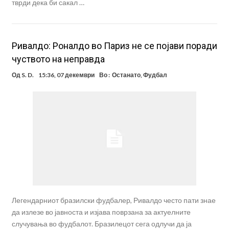
тврди дека би сакал …
Ривалдо: Роналдо во Париз не се појави поради
чуството на неправда
Од
S. D.
15:36, 07 декември
Во :
Останато
,
Фудбал
Легендарниот бразилски фудбалер, Ривалдо често пати знае
да излезе во јавноста и изјава поврзана за актуелните
случувања во фудбалот. Бразилецот сега одлучи да ја