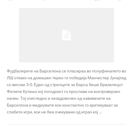
Фудбалерите на Барселона се пласираа во полуфиналето во
ЛШ откако на домашен терен го победија Манчестер Јунајтед
со високи 3:0. Еден од стрелците за Барса беше Бразилецот
Фелипе Кутињо кој погодокот го прослави на контроверзен
начин. Тој очигледно е незадоволен од навивачите на
Барселона и медиумите кои константно го критикуваат за
слабите игри, кои не беа очекувани од играч кој …