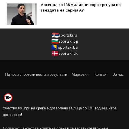
Арсенал со 138 милиони евра тргнува по
ѕвездата на Серија А?
sportski.rs
sportski.bg
sportski.ba
sportski.dk
Најнови спортски вести и резултати
Маркетинг
Контакт
За нас
Учество во игри на среќа е дозволено за лица со 18+ години. Играј
одговорно!
Согласно Законот за игрите на среќа и за забавните игри не е