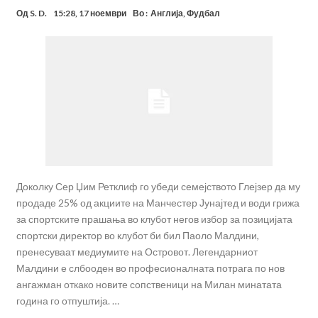
Од
S. D.
15:28, 17 ноември
Во :
Англија
,
Фудбал
Доколку Сер Џим Ретклиф го убеди семејството Глејзер да му
продаде 25% од акциите на Манчестер Јунајтед и води грижа
за спортските прашања во клубот негов избор за позицијата
спортски директор во клубот би бил Паоло Малдини,
пренесуваат медиумите на Островот. Легендарниот
Малдини е слбооден во професионалната потрага по нов
ангажман откако новите сопственици на Милан минатата
година го отпуштија. …