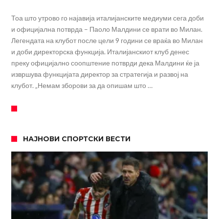
Тоа што утрово го најавија италијанските медиуми сега доби
и официјална потврда – Паоло Малдини се врати во Милан.
Легендата на клубот после цели 9 години се враќа во Милан
и доби директорска функција. Италијанскиот клуб денес
преку официјално соопштение потврди дека Малдини ќе ја
извршува функцијата директор за стратегија и развој на
клубот. „Немам зборови за да опишам што …
НАЈНОВИ СПОРТСКИ ВЕСТИ