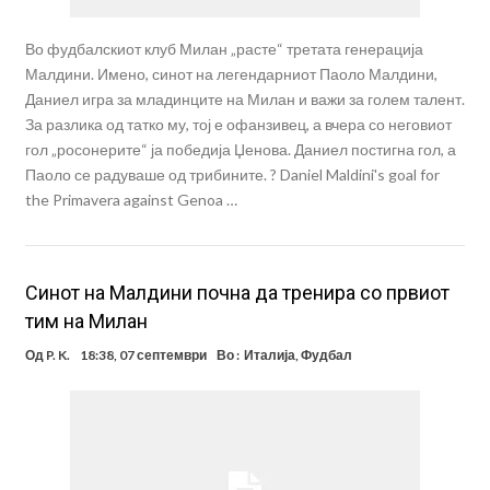
Во фудбалскиот клуб Милан „расте“ третата генерација
Малдини. Имено, синот на легендарниот Паоло Малдини,
Даниел игра за младинците на Милан и важи за голем талент.
За разлика од татко му, тој е офанзивец, а вчера со неговиот
гол „росонерите“ ја победија Џенова. Даниел постигна гол, а
Паоло се радуваше од трибините. ? Daniel Maldini's goal for
the Primavera against Genoa …
Синот на Малдини почна да тренира со првиот
тим на Милан
Од
P. K.
18:38, 07 септември
Во :
Италија
,
Фудбал