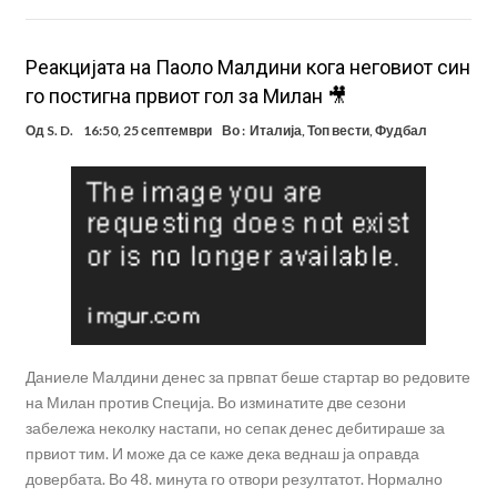
Реакцијата на Паоло Малдини кога неговиот син
го постигна првиот гол за Милан 🎥
Од
S. D.
16:50, 25 септември
Во :
Италија
,
Топ вести
,
Фудбал
Даниеле Малдини денес за првпат беше стартар во редовите
на Милан против Специја. Во изминатите две сезони
забележа неколку настапи, но сепак денес дебитираше за
првиот тим. И може да се каже дека веднаш ја оправда
довербата. Во 48. минута го отвори резултатот. Нормално