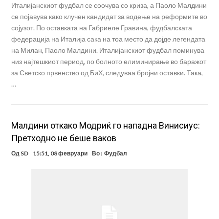
Италијанскиот фудбал се соочува со криза, а Паоло Малдини
се појавува како клучен кандидат за водење на реформите во
сојузот. По оставката на Габриеле Гравина, фудбалската
федерација на Италија сака на тоа место да дојде легендата
на Милан, Паоло Малдини. Италијанскиот фудбал поминува
низ најтешкиот период, по болното елиминирање во баражот
за Светско првенство од БиХ, следуваа бројни оставки. Така,
…
Малдини откако Модриќ го нападна Винисиус:
Претходно не беше ваков
Од
SD
15:51, 08 февруари
Во :
Фудбал