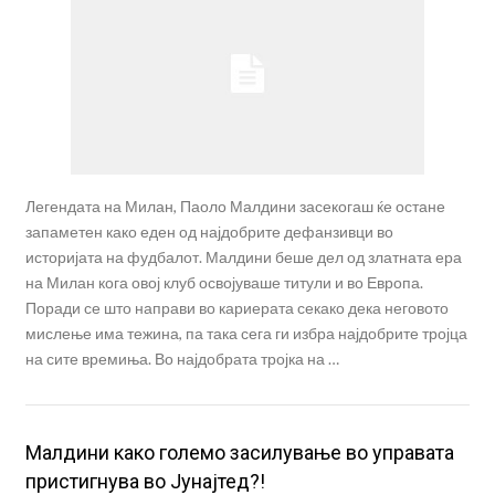
Легендата на Милан, Паоло Малдини засекогаш ќе остане
запаметен како еден од најдобрите дефанзивци во
историјата на фудбалот. Малдини беше дел од златната ера
на Милан кога овој клуб освојуваше титули и во Европа.
Поради се што направи во кариерата секако дека неговото
мислење има тежина, па така сега ги избра најдобрите тројца
на сите времиња. Во најдобрата тројка на …
Малдини како големо засилување во управата
пристигнува во Јунајтед?!