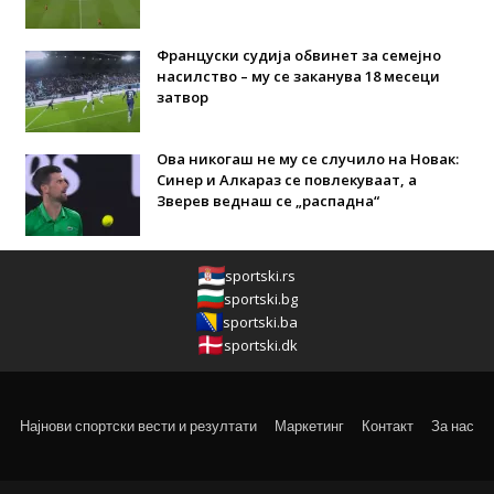
Француски судија обвинет за семејно
насилство – му се заканува 18 месеци
затвор
Ова никогаш не му се случило на Новак:
Синер и Алкараз се повлекуваат, а
Зверев веднаш се „распадна“
sportski.rs
sportski.bg
sportski.ba
sportski.dk
Најнови спортски вести и резултати
Маркетинг
Контакт
За нас