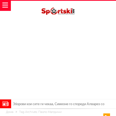
Реал Мадрид ја прекинува потрагата по нов играч за врска
Дома
Tag Archives: Паоло Малдини
Мекгрегор успешно опериран: Коленото е средено, се враќам