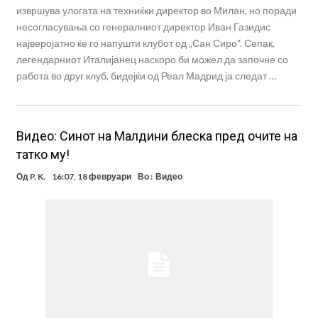
извршува улогата на техниќки директор во Милан, но поради
несогласувања со генералниот директор Иван Газидис
најверојатно ќе го напушти клубот од „Сан Сиро“. Сепак,
легендарниот Италијанец наскоро би можел да започне со
работа во друг клуб, бидејќи од Реал Мадрид ја следат …
Видео: Синот на Малдини блеска пред очите на
татко му!
Од
P. K.
16:07, 18 февруари
Во :
Видео