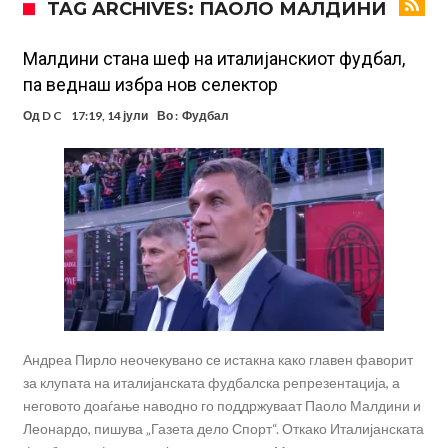
TAG ARCHIVES: ПАОЛО МАЛДИНИ
посилен од кога било
Ханси Флик не жали долго за Араухо, туку брзо најде замена во
англиската Премиер лига
Играч на Барселона бесен го напушти тренингот по
Малдини стана шеф на италијанскиот фудбал,
па веднаш избра нов селектор
срцепарателните зборови на Флик
Кам-бек на терен за Мудрик по над 600 дена, но веднаш
Од
D C
17:19, 14 јули
Во :
Фудбал
заМИнува на позајмица!?
Џејк Пол започнува голем напад на УФЦ
Прекините за хидрација станаа бизнис: ФИФА не планира да ги
укине
Француски судија обвинет за семејно насилство – му се заканува
18 месеци затвор
Ова никогаш не му се случило на Новак: Синер и Алкараз се
повлекуваат, а Зверев веднаш се „распадна“
Андреа Пирло неочекувано се истакна како главен фаворит
за клупата на италијанската фудбалска репрезентација, а
неговото доаѓање наводно го поддржуваат Паоло Малдини и
Леонардо, пишува „Газета дело Спорт“. Откако Италијанската