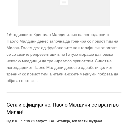
16-годишниот Кристиан Малдини, син на легендарниот
Паоло Малдини денес започна да тренира со првиот тим на
Милан. Голем дел од фудбалерите на италијанскиот гигант
се со своите репрезентации, па Гатузо мораше да повика
неколку младинци да тренираат со првиот тим. Синот на
легендарниот Паоло Малдини денес го одработи целиот
тренинг со првиот тим, а италијанските медиуми побрзаа да
објават негови …
Сега и официјално: Паоло Малдини се врати во
Милан!
Од
P. K.
17:38, 05 август
Во :
Италија
,
Топ вести
,
Фудбал