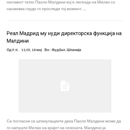
неговиот татко Паоло Малдини кој е легенда на Милан со
насмевка гордо го проследи тој момент. …
Реал Мадрид му нуди директорска функција на
Малдини
Од
P. K.
11:05, 18 мај
Во :
Фудбал
,
Шпанија
Се погласни се шпекулациите дека Паоло Малдини може да
го напушти Милан на крајот на сезоната. Малдини ја