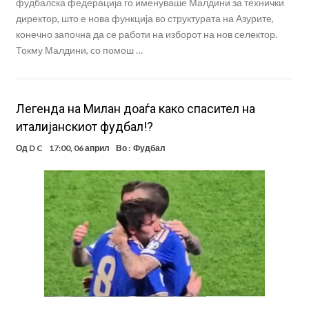
фудбалска федерација го именуваше Малдини за технички
директор, што е нова функција во структурата на Азурите,
конечно започна да се работи на изборот на нов селектор.
Токму Малдини, со помош …
Легенда на Милан доаѓа како спасител на
италијанскиот фудбал!?
Од
D C
17:00, 06 април
Во :
Фудбал