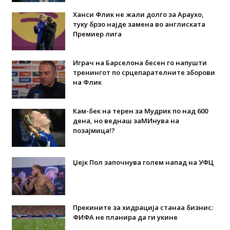
Ханси Флик не жали долго за Араухо,
туку брзо најде замена во англиската
Премиер лига
Играч на Барселона бесен го напушти
тренингот по срцепарателните зборови
на Флик
Кам-бек на терен за Мудрик по над 600
дена, но веднаш заМИнува на
позајмица!?
Џејк Пол започнува голем напад на УФЦ
Прекините за хидрација станаа бизнис:
ФИФА не планира да ги укине