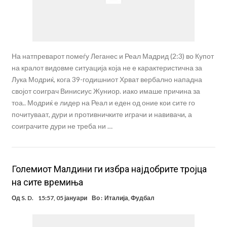
На натпреварот помеѓу Леганес и Реал Мадрид (2:3) во Купот
на кралот видовме ситуација која не е карактеристична за
Лука Модриќ, кога 39-годишниот Хрват вербално нападна
својот соиграч Винисиус Жуниор. иако имаше причина за
тоа.. Модриќ е лидер на Реал и еден од оние кои сите го
почитуваат, дури и противничките играчи и навивачи, а
соиграчите дури не треба ни …
Големиот Малдини ги избра најдобрите тројца
на сите времиња
Од
S. D.
15:57, 05 јануари
Во :
Италија
,
Фудбал