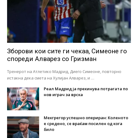
Зборови кои сите ги чекаа, Симеоне го
спореди Алварез со Гризман
Тренерот на Атлетико Мадрид, Диего Симеоне, повторно
истакна дека смета на Хулијан Алварез, и …
Реал Мадрид ја прекинува потрагата по
нов играч за врска
Мекгрегор успешно опериран: Коленото
е средено, се враќам посилен од кога
било