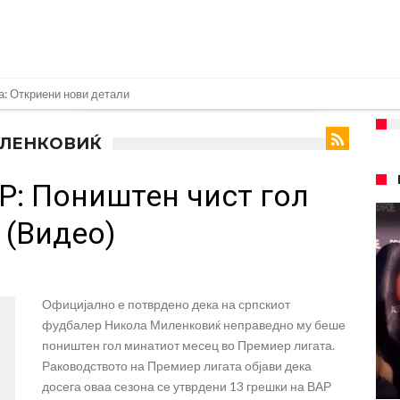
нет за напад во ноќен клуб – ќе оди на суд!
е кога Родри ќе стане новиот фудбалер на Барселона
ИЛЕНКОВИЌ
 во „војна“ поради фудбалер вреден 69 милиони евра!
Р: Поништен чист гол
ре Барселона?
 кој сè досега го поддржал?
 (Видео)
го разнесам Меси со четири бомби“
лиони евра, но не го затвора паричникот – ќе има уште засилувања!
Официјално е потврдено дека на српскиот
касл да ја отвори касата, дали има 100.000.000 евра за да ги задоволи
фудбалер Никола Миленковиќ неправедно му беше
рај од планетата најдобро покажува кој е и што е Лука Модриќ
поништен гол минатиот месец во Премиер лигата.
Раководството на Премиер лигата објави дека
досега оваа сезона се утврдени 13 грешки на ВАР