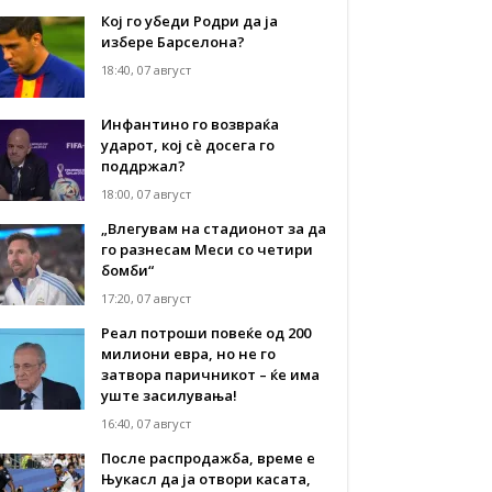
Кој го убеди Родри да ја
избере Барселона?
18:40, 07 август
Инфантино го возвраќа
ударот, кој сè досега го
поддржал?
18:00, 07 август
„Влегувам на стадионот за да
го разнесам Меси со четири
бомби“
17:20, 07 август
Реал потроши повеќе од 200
милиони евра, но не го
затвора паричникот – ќе има
уште засилувања!
16:40, 07 август
После распродажба, време е
Њукасл да ја отвори касата,