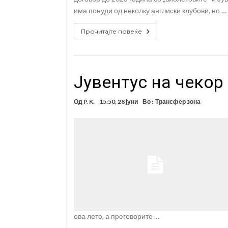
има понуди од неколку англиски клубови, но …
Прочитајте повеќе
Јувентус на чекор
Од
P. K.
15:50, 28 јуни
Во :
Трансфер зона
ова лето, а преговорите …