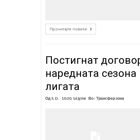
Прочитајте повеќе
Постигнат догово
наредната сезона 
лигата
Од
S. D.
10:20, 16 јули
Во :
Трансфер зона