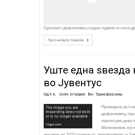
Српскиот дефанизвец седум години го носи д
Прочитајте повеќе
Уште една ѕвезда 
во Јувентус
Од
P. K.
10:44, 07 април
Во :
Трансфер зона
Примарна цел на
дефанзивец, пре
пренесува дека 
Миленковиќ, кој 
договор до 2023 година со „виолетовите“ и Ју