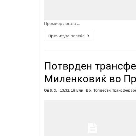
Премиер лигата …
Прочитајте повеќе
Потврден трансфе
Миленковиќ во Пр
Од
S. D.
13:32, 18 јули
Во :
Топ вести
,
Трансфер зо