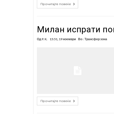
Прочитајте повеќе
Милан испрати по
Од
P. K.
15:51, 19 ноември
Во :
Трансфер зона
Прочитајте повеќе