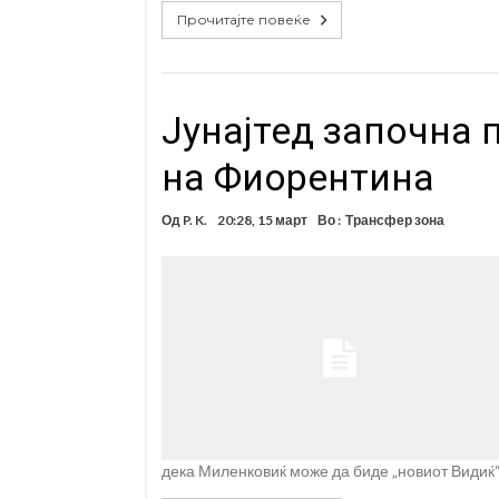
Прочитајте повеќе
Јунајтед започна 
на Фиорентина
Од
P. K.
20:28, 15 март
Во :
Трансфер зона
дека Миленковиќ може да биде „новиот Видиќ