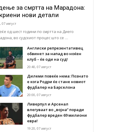
дење за смртта на Марадона:
криени нови детали
, 07 август
еќе од шест години по смртта на Диего
адона, во судскиот процес што се …
Англиски репрезентативец
обвинет за напад во ноќен
клуб – ќе оди на суд!
20:40, 07 август
Дилеми повеќе нема: Познато
е кога Родри ќе стане новиот
фудбалер на Барселона
20:00, 07 август
Ливерпул и Арсенал
влегуваат во „војна“ поради
фудбалер вреден 69 милиони
евра!
19:20, 07 август