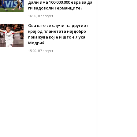
дали има 100.000.000 евра за да
ги задоволи Германците?
16:00, 07 август
Ова што се случи на другиот
крај од планетата најдобро
покажува кој е и што е Лука
Модриќ
15:20, 07 август