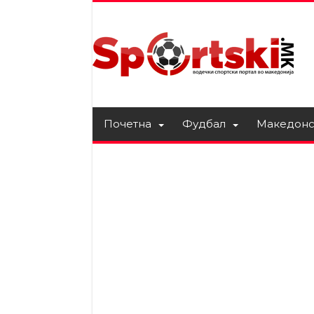
Почетна
Фудбал
Македонс