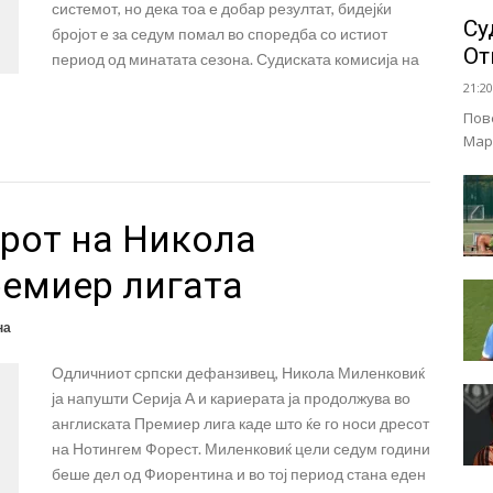
системот, но дека тоа е добар резултат, бидејќи
Су
бројот е за седум помал во споредба со истиот
От
период од минатата сезона. Судиската комисија на
21:20
Пов
Мар
рот на Никола
емиер лигата
на
Одличниот српски дефанзивец, Никола Миленковиќ
ја напушти Серија А и кариерата ја продолжува во
англиската Премиер лига каде што ќе го носи дресот
на Нотингем Форест. Миленковиќ цели седум години
беше дел од Фиорентина и во тој период стана еден