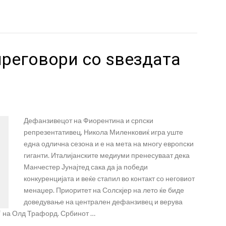
преговори со ѕвездата
Дефанзивецот на Фиорентина и српски
репрезентативец, Никола Миленковиќ игра уште
една одлична сезона и е на мета на многу европски
гиганти. Италијанските медиуми пренесуваат дека
Манчестер Јунајтед сака да ја победи
конкуренцијата и веќе стапил во контакт со неговиот
менаџер. Приоритет на Солскјер на лето ќе биде
доведување на централен дефанзивец и верува
“ на Олд Трафорд. Србинот …