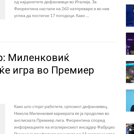
од најценетите дефанзивци во Италија. За
Фиорентина настапи на 263 натпревари и во нив
успеа да постигне 17 погодоци. Како …
р: Миленковиќ
ќе игра во Премиер
Како што стојат работите, српскиот дефанзивец,
Никола Миленковиќ кариерата ќе ја продолжи во
англиската Премиер лига. Фиорентина според
информациите на италијанскиот инсајдер Фабрцио
Романо ја прифатила понудата од 14 милиони евра