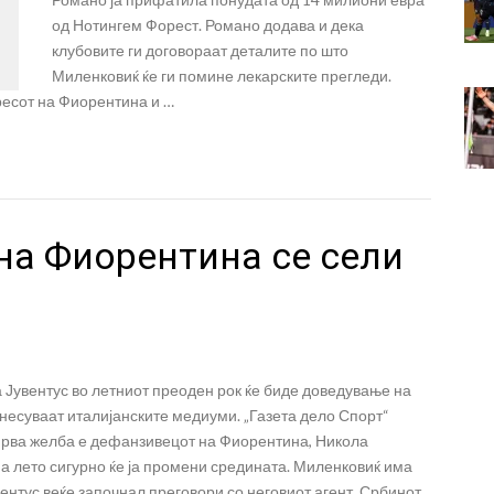
од Нотингем Форест. Романо додава и дека
клубовите ги договораат деталите по што
Миленковиќ ќе ги помине лекарските прегледи.
ресот на Фиорентина и …
на Фиорентина се сели
 Јувентус во летниот преоден рок ќе биде доведување на
несуваат италијанските медиуми. „Газета дело Спорт“
прва желба е дефанзивецот на Фиорентина, Никола
на лето сигурно ќе ја промени средината. Миленковиќ има
вентус веќе започнал преговори со неговиот агент. Србинот