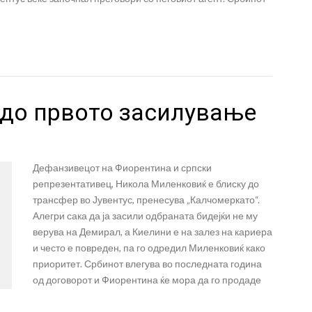
 до првото засилување
Дефанзивецот на Фиорентина и српски
репрезентативец, Никола Миленковиќ е блиску до
трансфер во Јувентус, пренесува „Калчомеркато“.
Алегри сака да ја засили одбраната бидејќи не му
верува на Демирал, а Киелини е на залез на кариера
и често е повреден, па го одредил Миленковиќ како
приоритет. Србинот влегува во последната година
од договорот и Фиорентина ќе мора да го продаде