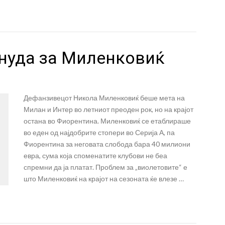
нуда за Миленковиќ
Дефанзивецот Никола Миленковиќ беше мета на
Милан и Интер во летниот преоден рок, но на крајот
остана во Фиорентина. Миленковиќ се етаблираше
во еден од најдобрите стопери во Серија А, па
Фиорентина за неговата слобода бара 40 милиони
евра, сума која споменатите клубови не беа
спремни да ја платат. Проблем за „виолетовите“ е
што Миленковиќ на крајот на сезоната ќе влезе …