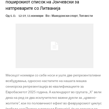
поширокиот список на Јончевски за
натпреварите со Литванија
Од
S. D.
12:19, 11 ноември
Во :
Македонски спорт
,
Топ вести
Месецот ноември со себе носи и уште две репрезентативни
возбудувања, односно настапите на нашата машка
сениорска репрезентација во квалификациите за
Евробаскетот 2025 година. А календарот во групата „Х“ вели
дека на ред се два исклучително важни дуели за „црвено-
жолтите“, кои по половичниот ефект во февруарскиот циклус
(победа над Полска и пораз од Естонија), ќе се соочат и со