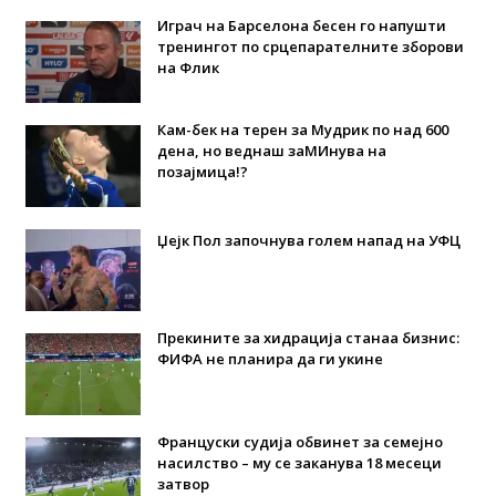
Играч на Барселона бесен го напушти
тренингот по срцепарателните зборови
на Флик
Кам-бек на терен за Мудрик по над 600
дена, но веднаш заМИнува на
позајмица!?
Џејк Пол започнува голем напад на УФЦ
Прекините за хидрација станаа бизнис:
ФИФА не планира да ги укине
Француски судија обвинет за семејно
насилство – му се заканува 18 месеци
затвор