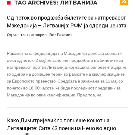
TAG ARCHIVES: ЛИТВАНИЈА
посилен од кога било
Ханси Флик не жали долго за Араухо, туку брзо најде замена во
англиската Премиер лига
Играч на Барселона бесен го напушти тренингот по
Од петок во продажба билетите за натпреварот
Македонија – Литванија: РФМ ја одреди цената
срцепарателните зборови на Флик
Кам-бек на терен за Мудрик по над 600 дена, но веднаш
Од
SD
16:03, 30 април
Во :
Ракомет
заМИнува на позајмица!?
Џејк Пол започнува голем напад на УФЦ
Прекините за хидрација станаа бизнис: ФИФА не планира да ги
Ракометната федерација на Македонија денеска соопшти
укине
Француски судија обвинет за семејно насилство – му се заканува
дека од петок (2 мај) ќе започне продажбата на билетите за
натпреварот против Литванија, кој нашата репрезентација ќе
18 месеци затвор
Ова никогаш не му се случило на Новак: Синер и Алкараз се
го одигра на домашен терен во рамките на квалификациите
повлекуваат, а Зверев веднаш се „распадна“
за Европското првенство. Средбата е закажана за 11 мај со
почеток во 18:00 часот и ќе биде последниот предизвик за
Македонија во овие квалификации. Пред тоа, на …
Како Димитријевиќ го полнеше кошот на
Литванците: Сите 43 поени на Нено во едно