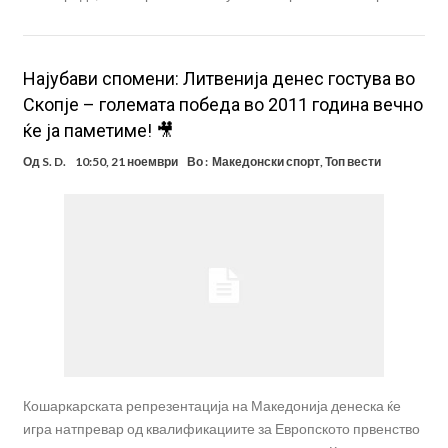
Најубави спомени: Литвенија денес гостува во
Скопје – големата победа во 2011 година вечно
ќе ја паметиме! 🎥
Од
S. D.
10:50, 21 ноември
Во :
Македонски спорт
,
Топ вести
Кошаркарската репрезентација на Македонија денеска ќе
игра натпревар од квалификациите за Европското првенство