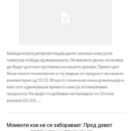
Македонската репрезентација денес запиша нова уште
повисока победа од вчерашната. Литванките денес не можеа
да бидат достоен противник на нашите девојки. Првиот дел
беше нешто понеизвесен и тој заврши со предност за нашите
ракометарки од 15:12. Второто помина во наша доминација и
како што одминуваше времето само ја зголемувавме
предноста. На крајот го добивме натпреварот со 10 гола
разлика (31:21). …
Moменти кои не се забораваат: Пред девет