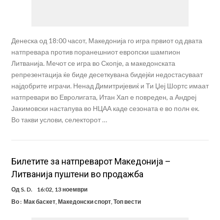
Денеска од 18:00 часот, Македонија го игра првиот од двата
натпревара против поранешниот европски шампион
Литванија. Мечот се игра во Скопје, а македонската
репрезентација ќе биде десеткувана бидејќи недостасуваат
најдобрите играчи. Ненад Димитријевиќ и Ти Џеј Шортс имаат
натпревари во Евролигата, Итан Хап е повреден, а Андреј
Јакимовски настапува во НЦАА каде сезоната е во полн ек.
Во такви услови, селекторот …
Билетите за натпреварот Македонија –
Литванија пуштени во продажба
Од
S. D.
16:02, 13 ноември
Во :
Мак баскет
,
Македонски спорт
,
Топ вести