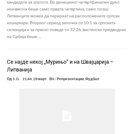
кандидати за златото. Во денешниот четвртфинален дуел
неизвесна беше само првата четвртина, само тогаш
Литванците можеа да парираат на расположените српски
кошаркари. Вториот сериод започна со 10:1 за српската
селекција и за првпат поведе со 32:26, вистински предводник
на Србија беше …
Се најде некој „Мурињо“ и на Швајцарија –
Литванија
Од
S. D.
21:44, 28 март
Во :
Репрезентации
,
Фудбал