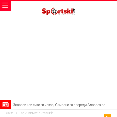
Реал Мадрид ја прекинува потрагата по нов играч за врска
Дома
Tag Archives: литванија
Мекгрегор успешно опериран: Коленото е средено, се враќам