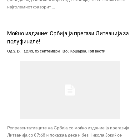
најголемиот фаворит …
Moќно издание: Србија ја прегази Литванија за
полуфинале!
Од
S. D.
12:43, 05 септември
Во :
Кошарка
,
Топ вести
Репрезентативците на Србија со моќно издание ја прегазија
Литванија со 87:68 и покажаа дека и без Никола Јокиќ се