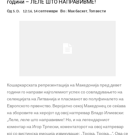
години – ЛЕЛЕ ШТО НАПРАВИВМЕ!
Од
S. D.
12:16, 14 септември
Во :
Мак баскет
,
Топ вести
Кошаркарската репрезентација на Македонија пред девет
години го направи најголемиот успех со совладувањето на
селекцијата на Литванија и пласманот во полуфиналето на
Европското првенство. Веројатно секој Македонец се сеќава
на зборовите на херојот од овој натпревар Владо Илиевски:
„Леле, леле што направивме! Но, и на легендарниот
коментар на Игор Трпески, коментаторот на овој натпревар
кој со вистинска емоција извикуваше; „Тројка, Тројка…“. Ова се