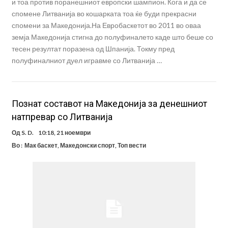
и тоа против поранешниот европски шампион. Кога и да се
спомене Литванија во кошарката тоа ќе буди прекрасни
спомени за Македонија.На Евробаскетот во 2011 во оваа
земја Македонија стигна до полуфиналето каде што беше со
тесен резултат поразена од Шпанија. Токму пред
полуфиналниот дуел игравме со Литванија …
Познат составот на Македонија за денешниот
натпревар со Литванија
Од
S. D.
10:18, 21 ноември
Во :
Мак баскет
,
Македонски спорт
,
Топ вести