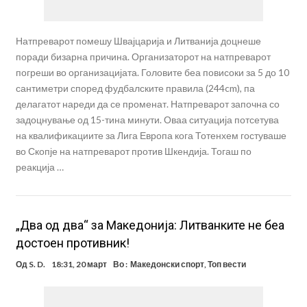
Натпреварот помешу Швајцарија и Литванија доцнеше
поради бизарна причина. Организаторот на натпреварот
погреши во организацијата. Головите беа повисоки за 5 до 10
сантиметри според фудбалските правила (244cm), па
делагатот нареди да се променат. Натпреварот започна со
задоцнување од 15-тина минути. Оваа ситуација потсетува
на квалификациите за Лига Европа кога Тотенхем гостуваше
во Скопје на натпреварот против Шкендија. Тогаш по
реакција …
„Два од два“ за Македонија: Литванките не беа
достоен противник!
Од
S. D.
18:31, 20 март
Во :
Македонски спорт
,
Топ вести