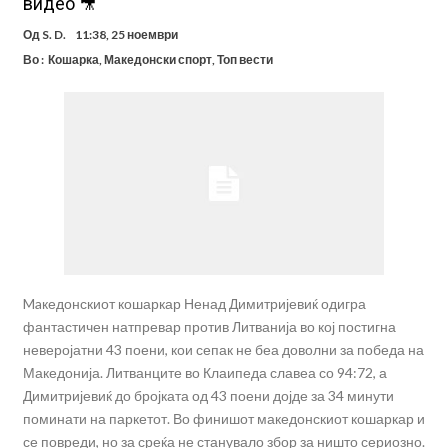
видео 🎥
Од
S. D.
11:38, 25 ноември
Во :
Кошарка
,
Македонски спорт
,
Топ вести
Maкедонскиот кошаркар Ненад Димитријевиќ одигра
фантастичен натпревар против Литванија во кој постигна
неверојатни 43 поени, кои сепак не беа доволни за победа на
Македонија. Литванците во Клаипеда славеа со 94:72, а
Димитријевиќ до бројката од 43 поени дојде за 34 минути
поминати на паркетот. Во финишот македонскиот кошаркар и
се повреди, но за среќа не станувало збор за ништо сериозно.