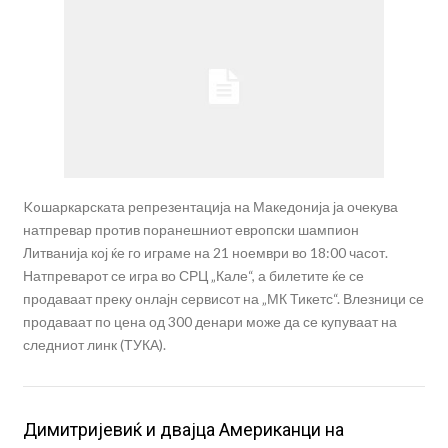
Koшаркарската репрезентација на Македонија ја очекува
натпревар против поранешниот европски шампион
Литванија кој ќе го играме на 21 ноември во 18:00 часот.
Натпреварот се игра во СРЦ „Кале“, а билетите ќе се
продаваат преку онлајн сервисот на „МК Тикетс“. Влезници се
продаваат по цена од 300 денари може да се купуваат на
следниот линк (ТУКА).
Димитријевиќ и двајца Американци на