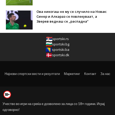
Ова никогаш не му се случило на Новак:
Синер и Алкараз се повлекуваат, а
Зверев веднаш се „распадна“
sportski.rs
sportski.bg
sportski.ba
sportski.dk
Најнови спортски вести и резултати
Маркетинг
Контакт
За нас
Учество во игри на среќа е дозволено за лица со 18+ години. Играј
одговорно!