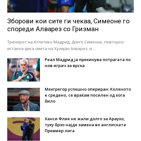
Зборови кои сите ги чекаа, Симеоне го
спореди Алварез со Гризман
Тренерот на Атлетико Мадрид, Диего Симеоне, повторно
истакна дека смета на Хулијан Алварез, и …
Реал Мадрид ја прекинува потрагата по
нов играч за врска
Мекгрегор успешно опериран: Коленото
е средено, се враќам посилен од кога
било
Ханси Флик не жали долго за Араухо,
туку брзо најде замена во англиската
Премиер лига