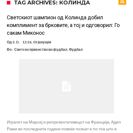
TAG ARCHIVES: КОЛИНДА
Модриќ откри што го натерало да остане во Милан
Стотици навивачи го пречекаа Салах во Истанбул
Светскиот шампион од Колинда добил
комплимент за брковите, а тој и одговорил: Го
Арсенал и Њукасл веќе се договорија, Гимарејш заминува
сакам Миконос
АРСЕНАЛ ГО ЛАДИ ШАМПАЊОТ: Винисиус на праг на Лондон!
Од
S. D.
12:26, 03 јануари
Познат е следниот клуб на Душан Влаховиќ!
Во :
Светско првенство во фудбал
,
Фудбал
Решено е: Реал Мадрид го испраќа својот млад талент во Серија
“А”
Лукаку бара нов клуб
Тотенхем започна преговори со Гакпо
Играчот на Марсеј и репрезентативецот на Франција, Адил
Рами во последните години повеќе познат е по тоа што е