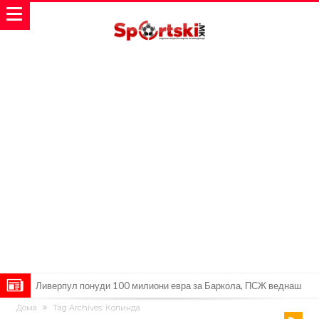
Ливерпул понуди 100 милиони евра за Баркола, ПСЖ веднаш
Дома
Tag Archives: Колинда
побара уште 50 милиони
Јувентус се насочил кон напаѓач на Манчестер Јунајтед