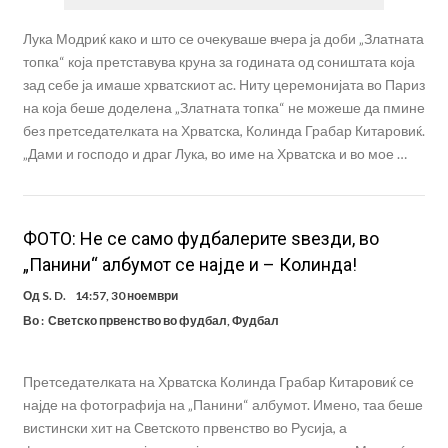
Лука Модриќ како и што се очекуваше вчера ја доби „Златната
топка“ која претставува круна за годината од соништата која
зад себе ја имаше хрватскиот ас. Ниту церемонијата во Париз
на која беше доделена „Златната топка“ не можеше да пмине
без претседателката на Хрватска, Колинда Грабар Китаровиќ.
„Дами и господо и драг Лука, во име на Хрватска и во мое …
ФОТО: Не се само фудбалерите ѕвезди, во
„Панини“ албумот се најде и – Колинда!
Од
S. D.
14:57, 30 ноември
Во :
Светско првенство во фудбал
,
Фудбал
Претседателката на Хрватска Колинда Грабар Китаровиќ се
најде на фотографија на „Панини“ албумот. Имено, таа беше
вистински хит на Светското првенство во Русија, а