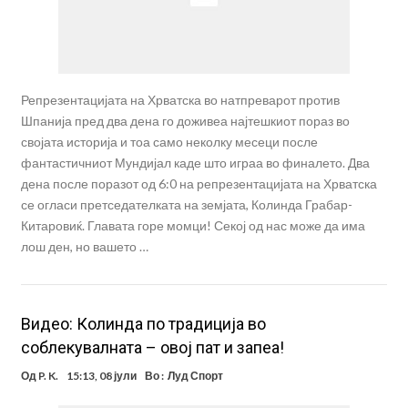
Репрезентацијата на Хрватска во натпреварот против
Шпанија пред два дена го доживеа најтешкиот пораз во
својата историја и тоа само неколку месеци после
фантастичниот Мундијал каде што играа во финалето. Два
дена после поразот од 6:0 на репрезентацијата на Хрватска
се огласи претседателката на земјата, Колинда Грабар-
Китаровиќ. Главата горе момци! Секој од нас може да има
лош ден, но вашето …
Видео: Колинда по традиција во
соблекувалната – овој пат и запеа!
Од
P. K.
15:13, 08 јули
Во :
Луд Спорт