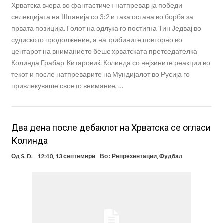
Хрватска вчера во фантастичен натпревар ја победи
селекцијата на Шпанија со 3:2 и така остана во борба за
првата позиција. Голот на одлука го постигна Тин Једвај во
судиското продолжение, а на трибините повторно во
центарот на вниманието беше хрватската претседателка
Колинда Грабар-Китаровиќ. Колинда со нејзините реакции во
текот и после натпреварите на Мундијалот во Русија го
привлекуваше своето внимание, …
Два дена после дебаклот на Хрватска се огласи
Колинда
Од
S. D.
12:40, 13 септември
Во :
Репрезентации
,
Фудбал