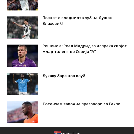
Познат е следниот клуб на Душан
Влаховиќ!
Решено е: Реал Мадрид го испраќа својот
млад талент во Серија “А”
Лукаку бара нов клуб
Тотенхем започна преговори со Гакпо
sportski.rs