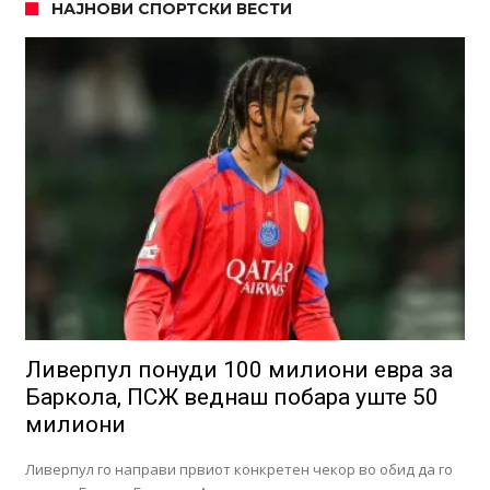
НАЈНОВИ СПОРТСКИ ВЕСТИ
Ливерпул понуди 100 милиони евра за
Баркола, ПСЖ веднаш побара уште 50
милиони
Ливерпул го направи првиот конкретен чекор во обид да го