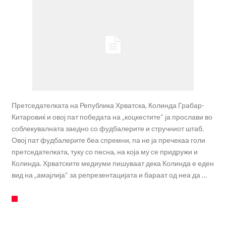
Претседателката на Република Хрватска, Колинда Грабар-
Китаровиќ и овој пат победата на „коцкестите“ ја прослави во
соблекувалната заедно со фудбалерите и стручниот штаб.
Овој пат фудбалерите беа спремни, па не ја пречекаа голи
претседателката, туку со песна, на која му се придружи и
Колинда. Хрватските медиуми пишуваат дека Колинда е еден
вид на „амајлија“ за репрезентацијата и бараат од неа да …