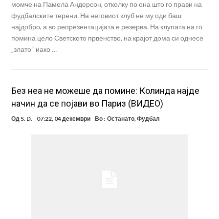
момче на Памела Андерсон, отколку по она што го прави на
фудбалските терени. На неговиот клуб не му оди баш
најдобро, а во репрезентацијата е резерва. На клупата на го
помина цело Светското првенство, на крајот дома си однесе
„злато“ иако …
Без неа не можеше да помине: Колинда најде
начин да се појави во Париз (ВИДЕО)
Од
S. D.
07:22, 04 декември
Во :
Останато
,
Фудбал