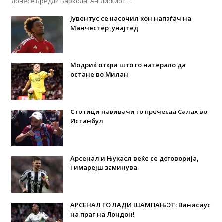
донесе Бредли Баркола. Англискиот …
Јувентус се насочил кон напаѓач на
Манчестер Јунајтед
Модриќ откри што го натерало да
остане во Милан
Стотици навивачи го пречекаа Салах во
Истанбул
Арсенал и Њукасл веќе се договорија,
Гимарејш заминува
АРСЕНАЛ ГО ЛАДИ ШАМПАЊОТ: Винисиус
на праг на Лондон!