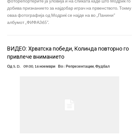
фоторепортерите ја уловија и на сликата каде што Модриќ го
добива признанието за најдобар играч на првенството. Токму
оваа фотографија од Модриќ се најде на во „Панини“
албумот „ФИФА365“.
ВИДЕО: Хрватска победи, Колинда повторно го
привлече вниманието
Од
S. D.
09:00, 16 ноември
Во :
Репрезентации
,
Фудбал