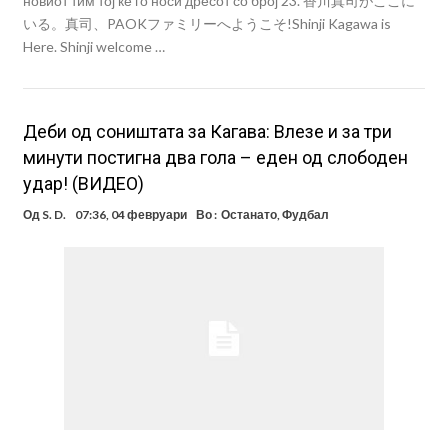
новиот тим тој ќе го носи дресот со број 23. 香川真司がここに
いる。真司、PAOKファミリーへようこそ!Shinji Kagawa is
Here. Shinji welcome …
Деби од соништата за Кагава: Влезе и за три
минути постигна два гола – еден од слободен
удар! (ВИДЕО)
Од
S. D.
07:36, 04 февруари
Во :
Останато
,
Фудбал