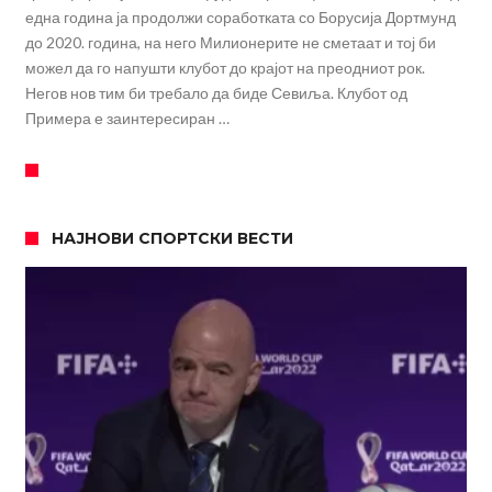
една година ја продолжи соработката со Борусија Дортмунд
до 2020. година, на него Милионерите не сметаат и тој би
можел да го напушти клубот до крајот на преодниот рок.
Негов нов тим би требало да биде Севиља. Клубот од
Примера е заинтересиран …
НАЈНОВИ СПОРТСКИ ВЕСТИ