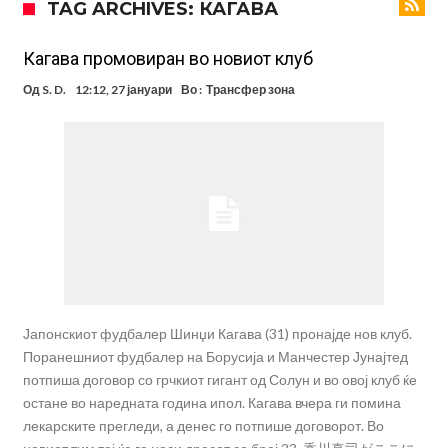
TAG ARCHIVES: КАГАВА
Реал потроши повеќе од 200 милиони евра, но не го затвора
паричникот – ќе има уште засилувања!
После распродажба, време е Њукасл да ја отвори касата, дали
Кагава промовиран во новиот клуб
има 100.000.000 евра за да ги задоволи Германците?
Ова што се случи на другиот крај од планетата најдобро покажува
Од
S. D.
12:12, 27 јануари
Во :
Трансфер зона
кој е и што е Лука Модриќ
Феран Торес кажал “да” на Пари Сен Жермен
Јувентус го сака Рајндерс, но под еден услов
ПСЖ и Ливерпул имаат доверба дека ќе постигнат договор за
Баркола
Барселона ја испрати првата понуда до Манчестер Сити за Родри
Манчестер Сити веќе му најде замена на Родри, и тоа во голем
ривал!
Јапонскиот фудбалер Шинџи Кагава (31) пронајде нов клуб.
Поранешниот фудбалер на Борусија и Манчестер Јунајтед
потпиша договор со грчкиот гигант од Солун и во овој клуб ќе
остане во наредната година ипол. Кагава вчера ги помина
лекарските прегледи, а денес го потпише договорот. Во