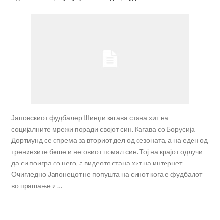
Јапонскиот фудбалер Шинџи кагава стана хит на
социјалните мрежи поради својот син. Кагава со Борусија
Дортмунд се спрема за вториот дел од сезоната, а на еден од
тренинзите беше и неговиот помал син. Тој на крајот одлучи
да си поигра со него, а видеото стана хит на интернет.
Очигледно Јапонецот не попушта на синот кога е фудбалот
во прашање и …