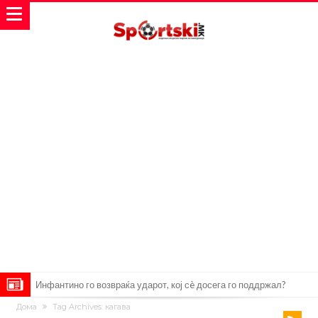
Инфантино го возвраќа ударот, кој сè досега го поддржал?
Дома
Tag Archives: кагава
„Влегувам на стадионот за да го разнесам Меси со четири бомби“