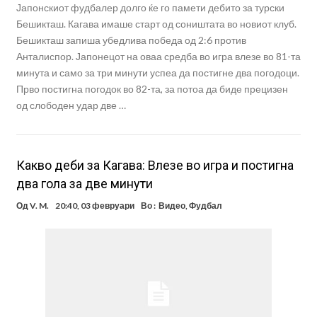
Јапонскиот фудбалер долго ќе го памети дебито за турски
Бешикташ. Кагава имаше старт од соништата во новиот клуб.
Бешикташ запиша убедлива победа од 2:6 против
Анталиспор. Јапонецот на оваа средба во игра влезе во 81-та
минута и само за три минути успеа да постигне два погодоци.
Прво постигна погодок во 82-та, за потоа да биде прецизен
од слободен удар две …
Какво деби за Кагава: Влезе во игра и постигна
два гола за две минути
Од
V. M.
20:40, 03 февруари
Во :
Видео
,
Фудбал