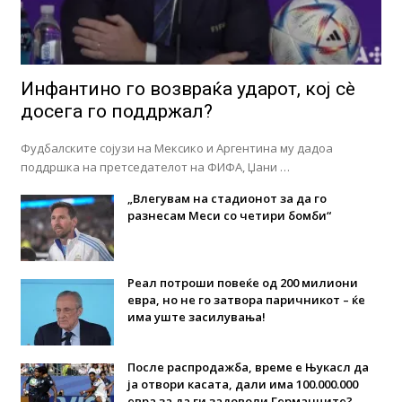
Инфантино го возвраќа ударот, кој сè
досега го поддржал?
Фудбалските сојузи на Мексико и Аргентина му дадоа
поддршка на претседателот на ФИФА, Џани …
„Влегувам на стадионот за да го
разнесам Меси со четири бомби“
Реал потроши повеќе од 200 милиони
евра, но не го затвора паричникот – ќе
има уште засилувања!
После распродажба, време е Њукасл да
ја отвори касата, дали има 100.000.000
евра за да ги задоволи Германците?