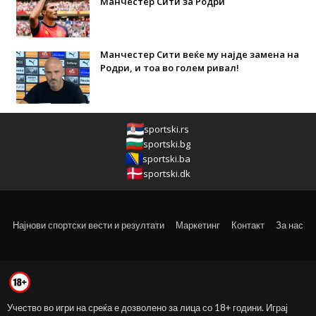
Манчестер Сити за Родри
Манчестер Сити веќе му најде замена на
Родри, и тоа во голем ривал!
sportski.rs
sportski.bg
sportski.ba
sportski.dk
Најнови спортски вести и резултати
Маркетинг
Контакт
За нас
Учество во игри на среќа е дозволено за лица со 18+ години. Играј