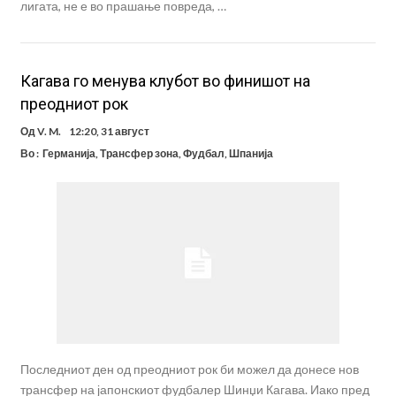
лигата, не е во прашање повреда, …
Кагава го менува клубот во финишот на
преодниот рок
Од
V. M.
12:20, 31 август
Во :
Германија
,
Трансфер зона
,
Фудбал
,
Шпанија
Последниот ден од преодниот рок би можел да донесе нов
трансфер на јапонскиот фудбалер Шинџи Кагава. Иако пред