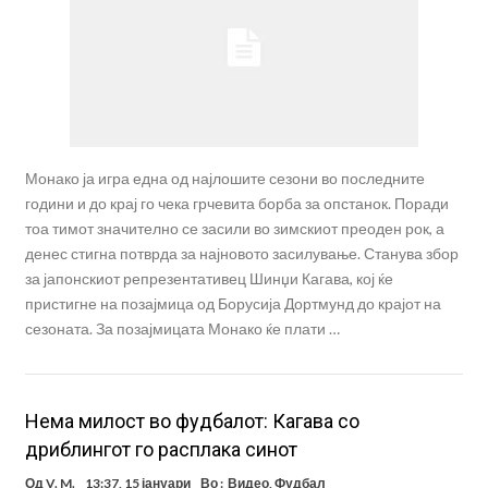
Монако ја игра една од најлошите сезони во последните
години и до крај го чека грчевита борба за опстанок. Поради
тоа тимот значително се засили во зимскиот преоден рок, а
денес стигна потврда за најновото засилување. Станува збор
за јапонскиот репрезентативец Шинџи Кагава, кој ќе
пристигне на позајмица од Борусија Дортмунд до крајот на
сезоната. За позајмицата Монако ќе плати …
Нема милост во фудбалот: Кагава со
дриблингот го расплака синот
Од
V. M.
13:37, 15 јануари
Во :
Видео
,
Фудбал