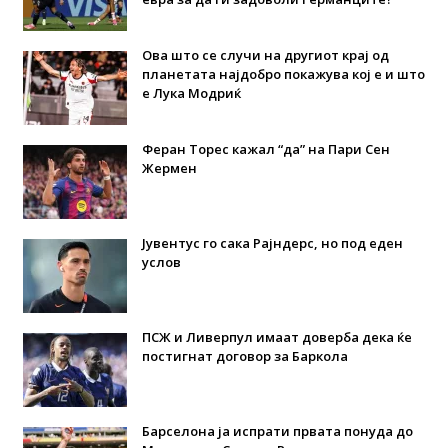
Ова што се случи на другиот крај од
планетата најдобро покажува кој е и што
е Лука Модриќ
Феран Торес кажал “да” на Пари Сен
Жермен
Јувентус го сака Рајндерс, но под еден
услов
ПСЖ и Ливерпул имаат доверба дека ќе
постигнат договор за Баркола
Барселона ја испрати првата понуда до