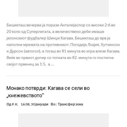
Бешикташ вечерва ја порази Анталијаспор со високи 2:6 во
20 коло од Суперлигата, а величествено деби имаше
јапонскиот фудбалер Шинџи Кагава. Бешикташ до врв ја
наполни мрежата на противникот. Погодија Љајиќ, Хутчинсон
и Дурсон (автогол), а тогаш во 81 минута во игра влезе Кагава.
Веќе во првиот допир со топката во 82. минута го постигна
својот првенец за 1:5, а …
Монако потврди: Кагава се сели во
„кнежевството“
Од
P. K.
16:08, 30 јануари
Во :
Трансфер зона