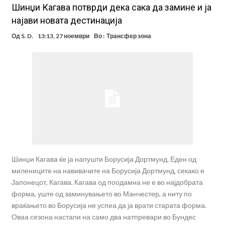
Шинџи Кагава потврди дека сака да замине и ја
најави новата дестинација
Од
S. D.
13:13, 27 ноември
Во :
Трансфер зона
Шинџи Кагава ќе ја напушти Борусија Дортмунд. Еден од
милениците на навивачите на Борусија Дортмунд, секако е
Јапонецот, Кагава. Кагава од поодамна не е во најдобрата
форма, уште од заминувањето во Манчестер, а ниту по
враќањето во Борусија не успеа да ја врати старата форма.
Оваа сезона настапи на само два натпревари во Бундес