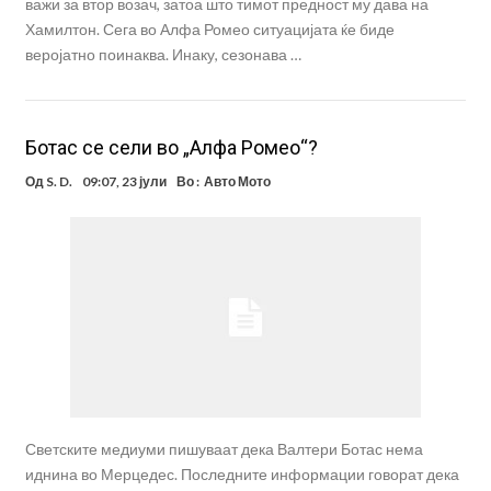
важи за втор возач, затоа што тимот предност му дава на
Хамилтон. Сега во Алфа Ромео ситуацијата ќе биде
веројатно поинаква. Инаку, сезонава …
Ботас се сели во „Алфа Ромео“?
Од
S. D.
09:07, 23 јули
Во :
Авто Мото
Светските медиуми пишуваат дека Валтери Ботас нема
иднина во Мерцедес. Последните информации говорат дека