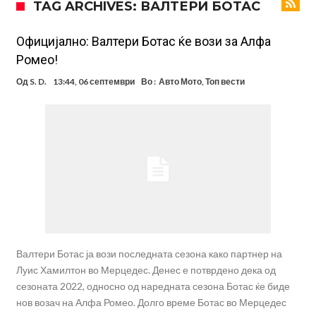
TAG ARCHIVES: ВАЛТЕРИ БОТАС
посилен од кога било
Ханси Флик не жали долго за Араухо, туку брзо најде замена во
англиската Премиер лига
Играч на Барселона бесен го напушти тренингот по
Официјално: Валтери Ботас ќе вози за Алфа
Ромео!
срцепарателните зборови на Флик
Кам-бек на терен за Мудрик по над 600 дена, но веднаш
Од
S. D.
13:44, 06 септември
Во :
Авто Мото
,
Топ вести
заМИнува на позајмица!?
Џејк Пол започнува голем напад на УФЦ
Прекините за хидрација станаа бизнис: ФИФА не планира да ги
укине
Француски судија обвинет за семејно насилство – му се заканува
18 месеци затвор
Ова никогаш не му се случило на Новак: Синер и Алкараз се
повлекуваат, а Зверев веднаш се „распадна“
Реал Мадрид донесе одлука: Eндрик заминува во Премиер
лигата!
Валтери Ботас ја вози последната сезона како партнер на
Луис Хамилтон во Мерцедес. Денес е потврдено дека од
сезоната 2022, односно од наредната сезона Ботас ќе биде
нов возач на Алфа Ромео. Долго време Ботас во Мерцедес