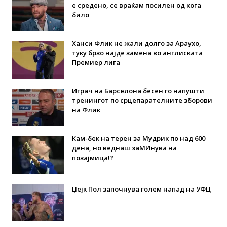
е средено, се враќам посилен од кога
било
Ханси Флик не жали долго за Араухо,
туку брзо најде замена во англиската
Премиер лига
Играч на Барселона бесен го напушти
тренингот по срцепарателните зборови
на Флик
Кам-бек на терен за Мудрик по над 600
дена, но веднаш заМИнува на
позајмица!?
Џејк Пол започнува голем напад на УФЦ