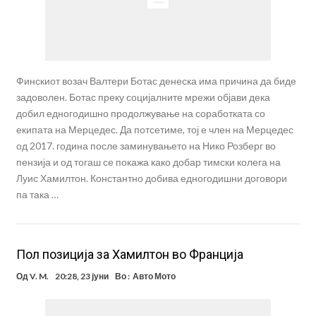
Финскиот возач Валтери Ботас денеска има причина да биде
задоволен. Ботас преку социјалните мрежи објави дека
добил едногодишно продолжување на соработката со
екипата на Мерцедес. Да потсетиме, тој е член на Мерцедес
од 2017. година после заминувањето на Нико Розберг во
пензија и од тогаш се покажа како добар тимски колега на
Луис Хамилтон. Константно добива едногодишни договори
па така …
Пол позиција за Хамилтон во Франција
Од
V. M.
20:28, 23 јуни
Во :
Авто Мото