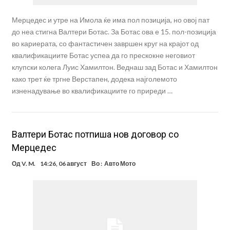
Мерцедес и утре на Имола ќе има пол позиција, но овој пат
до неа стигна Валтери Ботас. За Ботас ова е 15. пол-позиција
во кариерата, со фантастичен завршен круг на крајот од
квалификациите Ботас успеа да го прескокне неговиот
клупски колега Луис Хамилтон. Веднаш зад Ботас и Хамилтон
како трет ќе тргне Верстапен, додека најголемото
изненадување во квалификациите го приреди …
Валтери Ботас потпиша нов договор со
Мерцедес
Од
V. M.
14:26, 06 август
Во :
Авто Мото