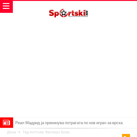
Реал Мадрид ја прекинува потрагата по нов играч за врска
Дома
Tag Archives: Валтери Ботас
Мекгрегор успешно опериран: Коленото е средено, се враќам