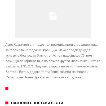
Луис Хамилтон стигна до пол позиција пред утрешната трка
за големата награда на Франција. Иако поради дождот
условите беа тешки, Хамилтон успеа да дојде до 75. пол
позиција во кариерата, а најбрзиот круг во квалификациите го
извозе за 1:31:271. Зад него заврши неговиот тимски колега,
Валтери Ботас, додека трети беше возачот на Ферари
Себастијан Ветел. Трката за големата награда на …
НАЈНОВИ СПОРТСКИ ВЕСТИ