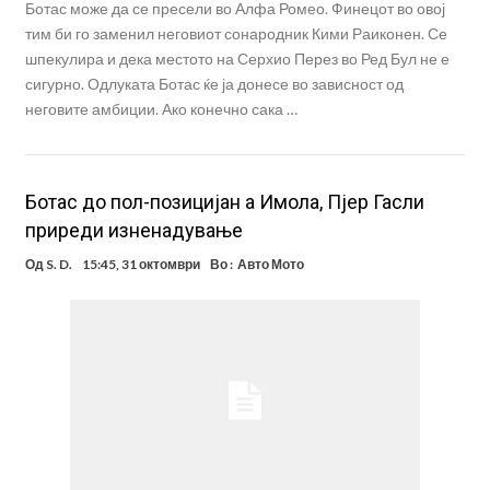
Ботас може да се пресели во Алфа Ромео. Финецот во овој
тим би го заменил неговиот сонародник Кими Раиконен. Се
шпекулира и дека местото на Серхио Перез во Ред Бул не е
сигурно. Одлуката Ботас ќе ја донесе во зависност од
неговите амбиции. Ако конечно сака …
Ботас до пол-позицијан а Имола, Пјер Гасли
приреди изненадување
Од
S. D.
15:45, 31 октомври
Во :
Авто Мото