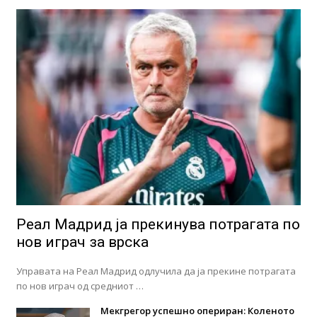
Реал Мадрид ја прекинува потрагата по
нов играч за врска
Управата на Реал Мадрид одлучила да ја прекине потрагата
по нов играч од средниот …
Мекгрегор успешно опериран: Коленото