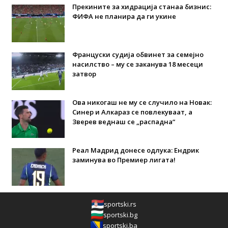
Прекините за хидрација станаа бизнис:
ФИФА не планира да ги укине
Француски судија обвинет за семејно
насилство – му се заканува 18 месеци
затвор
Ова никогаш не му се случило на Новак:
Синер и Алкараз се повлекуваат, а
Зверев веднаш се „распадна“
Реал Мадрид донесе одлука: Eндрик
заминува во Премиер лигата!
sportski.rs
sportski.bg
sportski.ba