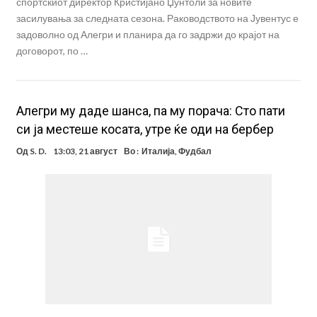
спортскиот директор Кристијано Џунтоли за новите
засилувања за следната сезона. Раководството на Јувентус е
задоволно од Алегри и планира да го задржи до крајот на
договорот, по …
Aлегри му даде шанса, па му порача: Сто пати
си ја местеше косата, утре ќе оди на бербер
Од
S. D.
13:03, 21 август
Во :
Италија
,
Фудбал