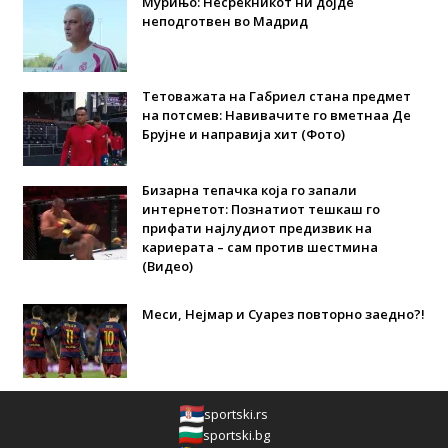
Мурињо: Несреќникот ни дојде
неподготвен во Мадрид
Тетоважата на Габриел стана предмет
на потсмев: Навивачите го вметнаа Де
Брујне и направија хит (Фото)
Бизарна тепачка која го запали
интернетот: Познатиот тешкаш го
прифати најлудиот предизвик на
кариерата – сам против шестмина
(Видео)
Меси, Нејмар и Суарез повторно заедно?!
sportski.rs
sportski.bg