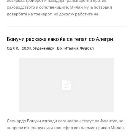
исвиркаа тренерот и извадија транспаренти против
раководството и сопствениците. Милан му ја потврдил
довербата на тренерот, но доколку работите не …
Бонучи раскажа како ќе се тепал со Алегри
Од
P. K.
20:34, 09 декември
Во :
Италија
,
Фудбал
Леонардо Бонучи изгради легендарен статус во Јувентус, но
направи изненадувачки трансфер во големиот ривал Милан.