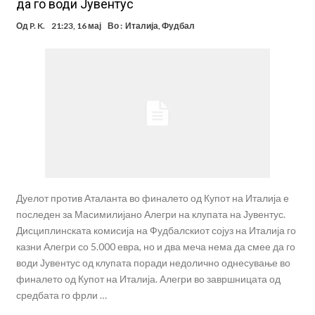
да го води Јувентус
Од
P. K.
21:23, 16 мај
Во :
Италија
,
Фудбал
Дуелот против Аталанта во финалето од Купот на Италија е
последен за Масимилијано Алегри на клупата на Јувентус.
Дисциплинската комисија на Фудбалскиот сојуз на Италија го
казни Алегри со 5.000 евра, но и два меча нема да смее да го
води Јувентус од клупата поради недолично однесување во
финалето од Купот на Италија. Алегри во завршницата од
средбата го фрли …