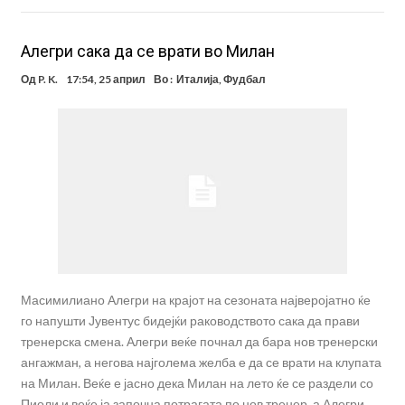
Алегри сака да се врати во Милан
Од
P. K.
17:54, 25 април
Во :
Италија
,
Фудбал
Масимилиано Алегри на крајот на сезоната најверојатно ќе
го напушти Јувентус бидејќи раководството сака да прави
тренерска смена. Алегри веќе почнал да бара нов тренерски
ангажман, а негова најголема желба е да се врати на клупата
на Милан. Веќе е јасно дека Милан на лето ќе се раздели со
Пиоли и веќе ја започна потрагата по нов тренер, а Алегри …