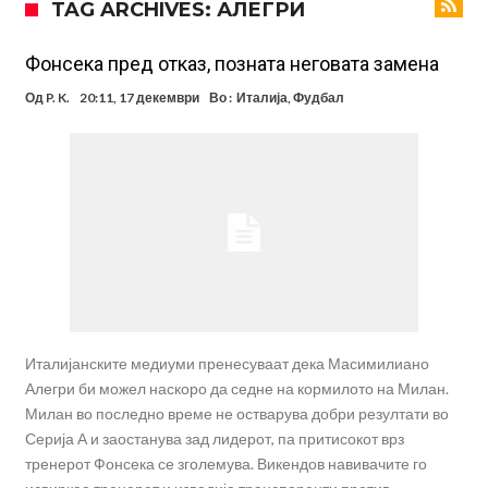
TAG ARCHIVES: АЛЕГРИ
Ливерпул тргна на сè или ништо
Спалети разбра каков проблем има во тимот на Јувентус, па
одлучи веднаш да реагира!
(Видео) „Лудило“ во Мадрид: Алварез се враќа во градот,
Фонсека пред отказ, позната неговата замена
„шпионите“ веќе се појавија
Вардар остана без тренер: Фабијани замина од клупата на
Од
P. K.
20:11, 17 декември
Во :
Италија
,
Фудбал
„црвено-црните“
Мурињо: Несреќникот ни дојде неподготвен во Мадрид
Тетоважата на Габриел стана предмет на потсмев: Навивачите го
вметнаа Де Брујне и направија хит (Фото)
Бизарна тепачка која го запали интернетот: Познатиот тешкаш го
прифати најлудиот предизвик на кариерата – сам против
Меси, Нејмар и Суарез повторно заедно?!
шестмина (Видео)
Италијанските медиуми пренесуваат дека Масимилиано
Алегри би можел наскоро да седне на кормилото на Милан.
Милан во последно време не остварува добри резултати во
Серија А и заостанува зад лидерот, па притисокот врз
тренерот Фонсека се зголемува. Викендов навивачите го