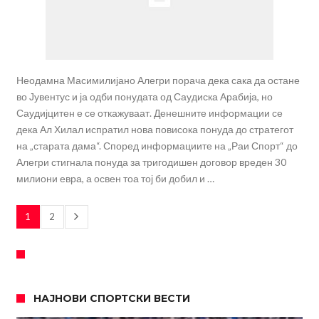
Неодамна Масимилијано Алегри порача дека сака да остане
во Јувентус и ја одби понудата од Саудиска Арабија, но
Саудијцитен е се откажуваат. Денешните информации се
дека Ал Хилал испратил нова повисока понуда до стратегот
на „старата дама“. Според информациите на „Раи Спорт“ до
Алегри стигнала понуда за тригодишен договор вреден 30
милиони евра, а освен тоа тој би добил и …
1
2
НАЈНОВИ СПОРТСКИ ВЕСТИ