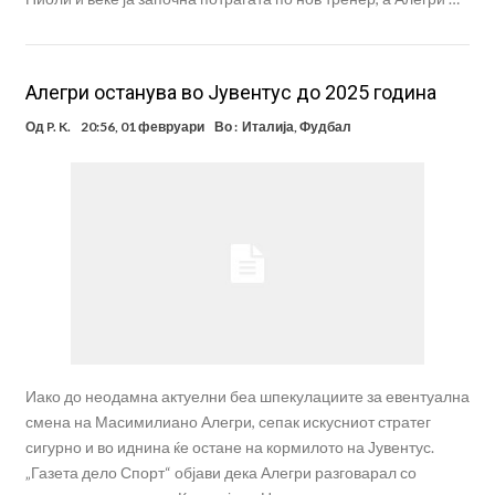
Алегри останува во Јувентус до 2025 година
Од
P. K.
20:56, 01 февруари
Во :
Италија
,
Фудбал
Иако до неодамна актуелни беа шпекулациите за евентуална
смена на Масимилиано Алегри, сепак искусниот стратег
сигурно и во иднина ќе остане на кормилото на Јувентус.
„Газета дело Спорт“ објави дека Алегри разговарал со