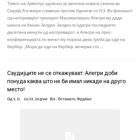
Тимот на Јувентус одлично ја започна новата сезона во
Серија А и вчера славеше против Удинезе со 0:3. Во финишот
од натпреварот тренерот Масимилијано Алегри му даде
шанса на Кенан Јилдиз. Јилдиз ги одигра последните
десетина минути од натпреварот, а Алегри на прес-
конференцијата по мечот му порача дека треба да оди на
бербер. „Мора да оди на бербер, вечерва сто …
Саудијците не се откажуваат: Алегри доби
понуда каква што не би имал никаде на друго
место!
Од
S. D.
16:33, 24 јуни
Во :
Останато
,
Фудбал