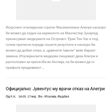
Искусниот италијански стратег Масимилиано Алегри наскоро
би можел да седне на кормилото на Манчестер Јунајтед,
пренесуваат медиумите на Островот. Ерик Тен Хаг е под
голем притисок поради лошите резултати и наскоро би
можел да добие отказ, а „црвените ѓаволи“ веќе бараат
замена. Италијанските медиуми пишуваат дека Алегри е
расположен за преселба во Англија, па би можел да го
прифати предизвикот …
Официјално: Јувентус му врачи отказ на Алегри
Од
P. K.
18:05, 17 мај
Во :
Италија
,
Фудбал