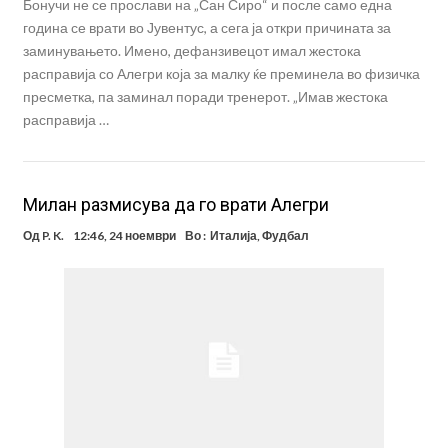
Бонучи не се прослави на „Сан Сиро“ и после само една
година се врати во Јувентус, а сега ја откри причината за
заминувањето. Имено, дефанзивецот имал жестока
расправија со Алегри која за малку ќе преминела во физичка
пресметка, па заминал поради тренерот. „Имав жестока
расправија …
Милан размисува да го врати Алегри
Од
P. K.
12:46, 24 ноември
Во :
Италија
,
Фудбал