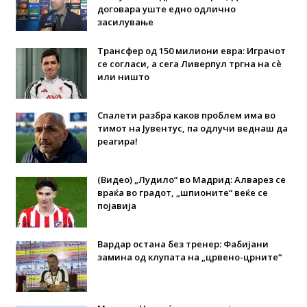
договара уште едно одлично
засилување
Трансфер од 150 милиони евра: Играчот
се согласи, а сега Ливерпул тргна на сè
или ништо
Спалети разбра каков проблем има во
тимот на Јувентус, па одлучи веднаш да
реагира!
(Видео) „Лудило“ во Мадрид: Алварез се
враќа во градот, „шпионите“ веќе се
појавија
Вардар остана без тренер: Фабијани
замина од клупата на „црвено-црните“