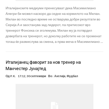
Италијанските медиуми пренесуваат дека Масимилиано
Алегри би можел наскоро да седне на кормилото на Милан.
Милан во последно време не остварува добри резултати во
Серија А и заостанува зад лидерот, па притисокот врз
тренерот Фонсека се зголемува. Милан му ја потврдил
довербата на тренерот, но доколку работите не се променат
тогаш ќе размислува за смена, а прва меча е Масимилиано …
Италијанец фаворит за нов тренер на
Манчестер Јунајтед
Од
P. K.
17:12, 30 септември
Во :
Англија
,
Фудбал