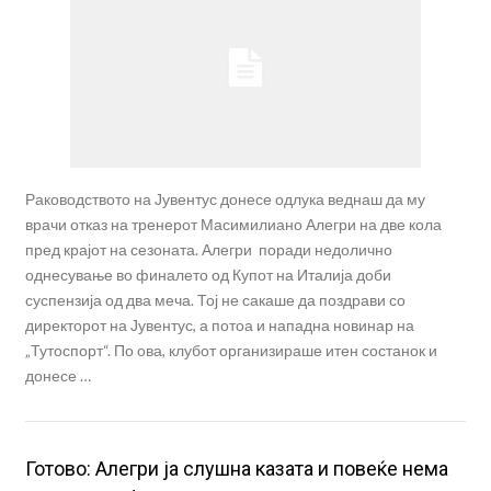
Раководството на Јувентус донесе одлука веднаш да му
врачи отказ на тренерот Масимилиано Алегри на две кола
пред крајот на сезоната. Алегри поради недолично
однесување во финалето од Купот на Италија доби
суспензија од два меча. Тој не сакаше да поздрави со
директорот на Јувентус, а потоа и нападна новинар на
„Тутоспорт“. По ова, клубот организираше итен состанок и
донесе …
Готово: Алегри ја слушна казата и повеќе нема