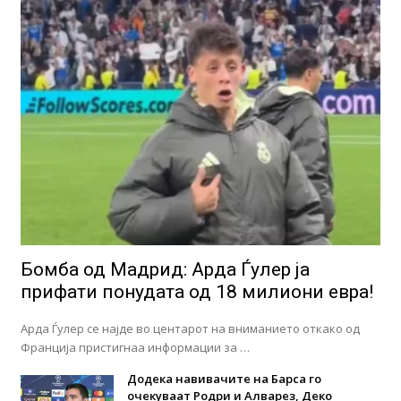
Бомба од Мадрид: Арда Ѓулер ја
прифати понудата од 18 милиони евра!
Арда Ѓулер се најде во центарот на вниманието откако од
Франција пристигнаа информации за …
Додека навивачите на Барса го
очекуваат Родри и Алварез, Деко