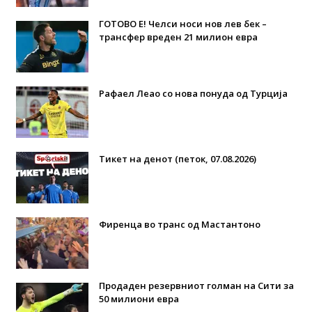
ГОТОВО Е! Челси носи нов лев бек –
трансфер вреден 21 милион евра
Рафаел Леао со нова понуда од Турција
Тикет на денот (петок, 07.08.2026)
Фиренца во транс од Мастантоно
Продаден резервниот голман на Сити за
50 милиони евра