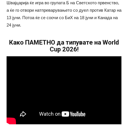
Швајцарија ќе игра во групата Б на Светското првенство,
а ќе го отвори натпреварувањето со дуел против Катар на
13 јуни. Потоа ќе се соочи со БиХ на 18 јуни и Канада на
24 јуни.
Како ПАМЕТНО да типувате на World
Cup 2026!