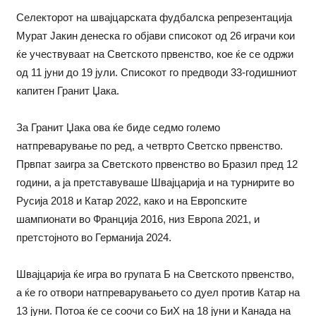
Селекторот на швајцарската фудбалска репрезентација
Мурат Јакин денеска го објави списокот од 26 играчи кои
ќе учествуваат на Светското првенство, кое ќе се одржи
од 11 јуни до 19 јули. Списокот го предводи 33-годишниот
капитен Гранит Џака.
За Гранит Џака ова ќе биде седмо големо
натпреварување по ред, а четврто Светско првенство.
Првпат заигра за Светското првенство во Бразил пред 12
години, а ја претставуваше Швајцарија и на турнирите во
Русија 2018 и Катар 2022, како и на Европските
шампионати во Франција 2016, низ Европа 2021, и
претстојното во Германија 2024.
Швајцарија ќе игра во групата Б на Светското првенство,
а ќе го отвори натпреварувањето со дуел против Катар на
13 јуни. Потоа ќе се соочи со БиХ на 18 јуни и Канада на