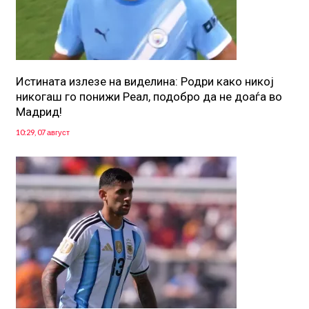
Истината излезе на виделина: Родри како никој
никогаш го понижи Реал, подобро да не доаѓа во
Мадрид!
10:29, 07 август