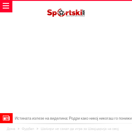
Истината излезе на виделина: Родри како никој никогаш го понижи
Реал, подобро да не доаѓа во Мадрид!
Пресврт во трансферот на Ромеро? Интер нема доволно
Дома
Фудбал
Шаќири не сакал да игра за Швајцарија на овој