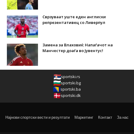
Сврзуваат уште еден англиски
репрезентативец со Ливерпул
Замена за Влаховиќ: Напаѓачот на
Манчестер доаѓа во Јувентус!
sportski.rs
sportski.bg
sportski.ba
sportski.dk
Најнови спортски вести и резултати
Маркетинг
Контакт
За нас