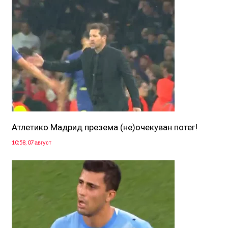
Атлетико Мадрид презема (не)очекуван потег!
10:58, 07 август