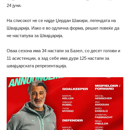
24 јуни.
На списокот не се најде Џердан Шакири, легендата на
Швајцарија. Иако е во одлична форма, решил повеќе да
не настапува за Швајцарија.
Оваа сезона има 34 настапи за Базел, со десет голови и
11 асистенции, а зад себе има дури 125 настапи за
швајцарската репрезентација.