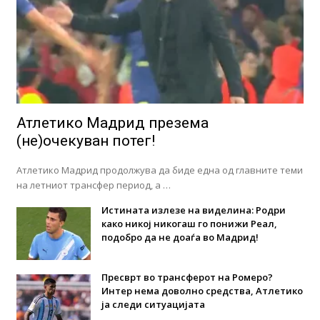
Атлетико Мадрид презема
(не)очекуван потег!
Атлетико Мадрид продолжува да биде една од главните теми
на летниот трансфер период, а …
Истината излезе на виделина: Родри
како никој никогаш го понижи Реал,
подобро да не доаѓа во Мадрид!
Пресврт во трансферот на Ромеро?
Интер нема доволно средства, Атлетико
ја следи ситуацијата