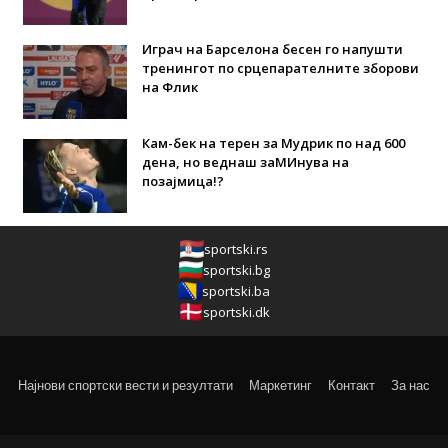
Играч на Барселона бесен го напушти
тренингот по срцепарателните зборови
на Флик
Кам-бек на терен за Мудрик по над 600
дена, но веднаш заМИнува на
позајмица!?
sportski.rs
sportski.bg
sportski.ba
sportski.dk
Најнови спортски вести и резултати
Маркетинг
Контакт
За нас