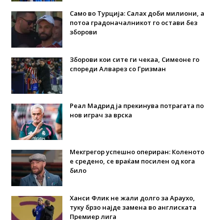
Само во Турција: Салах доби милиони, а
потоа градоначалникот го остави без
зборови
Зборови кои сите ги чекаа, Симеоне го
спореди Алварез со Гризман
Реал Мадрид ја прекинува потрагата по
нов играч за врска
Мекгрегор успешно опериран: Коленото
е средено, се враќам посилен од кога
било
Ханси Флик не жали долго за Араухо,
туку брзо најде замена во англиската
Премиер лига