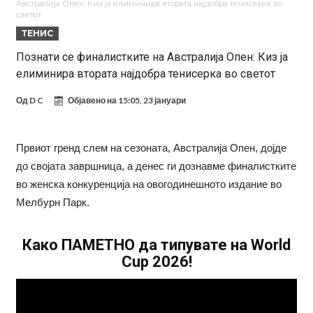
Австралија Опен: Киз ја елиминира втората најдобра тенисерка во
Само во Турција: Салах доби милиони, а потоа градоначалникот
светот
ТЕНИС
го остави без зборови
Зборови кои сите ги чекаа, Симеоне го спореди Алварез со
Познати се финалистките на Австралија Опен: Киз ја
Гризман
Реал Мадрид ја прекинува потрагата по нов играч за врска
елиминира втората најдобра тенисерка во светот
Мекгрегор успешно опериран: Коленото е средено, се враќам
Од
D C
Објавено на
15:05, 23 јануари
посилен од кога било
Ханси Флик не жали долго за Араухо, туку брзо најде замена во
англиската Премиер лига
Играч на Барселона бесен го напушти тренингот по
Првиот гренд слем на сезоната, Австралија Опен, дојде
срцепарателните зборови на Флик
Кам-бек на терен за Мудрик по над 600 дена, но веднаш
до својата завршница, а денес ги дознавме финалистките
заМИнува на позајмица!?
во женска конкуренција на овогодинешното издание во
Мелбурн Парк.
Како ПАМЕТНО да типувате на World
Cup 2026!