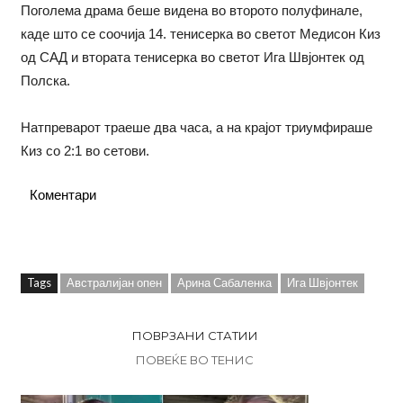
Поголема драма беше видена во второто полуфинале,
каде што се соочија 14. тенисерка во светот Медисон Киз
од САД и втората тенисерка во светот Ига Швјонтек од
Полска.
Натпреварот траеше два часа, а на крајот триумфираше
Киз со 2:1 во сетови.
Коментари
Tags
Австралијан опен
Арина Сабаленка
Ига Швјонтек
ПОВРЗАНИ СТАТИИ
ПОВЕЌЕ ВО ТЕНИС