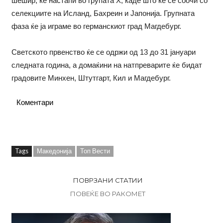
шешир, ќе настапи во групата Х, каде што ќе се соочи со
селекциите на Исланд, Бахреин и Јапонија. Групната
фаза ќе ја играме во германскиот град Магдебург.
Светското првенство ќе се одржи од 13 до 31 јануари
следната година, а домаќини на натпреварите ќе бидат
градовите Минхен, Штутгарт, Кил и Магдебург.
Коментари
Tags
Македонија
Топ Вести
ПОВРЗАНИ СТАТИИ
ПОВЕЌЕ ВО РАКОМЕТ