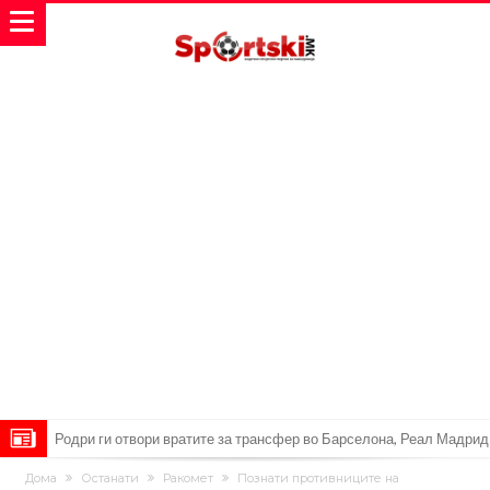
Родри ги отвори вратите за трансфер во Барселона, Реал Мадрид
е информиран
Крај на сагата: Винисиус останува во Реал Мадрид до 2032
Дома
Останати
Ракомет
Познати противниците на