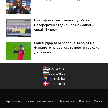
Италијански петтолигаш добива
неверојатен стадион од 62 милиони
евра? (Видео)
Голем удар за Барселона: Херојот на
финалето на Светското првенство сака
да замине
sportski.rs
sportski.bg
sportski.ba
sportski.dk
Најнови спортски вести и резултати
Маркетинг
Контакт
За нас