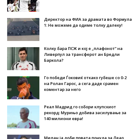
Директор на ФИА за драмата во Формула
1: Не можеме да одиме толку далеку!
Колку бара ПСЖ и кој е „плафонот“ на
Ливерпул за трансферот ан Бредли
Баркола?
Го победи Ѓоковиќ откако губеше со 0-2
на Ролан Гарос, а сега даде срамен
коментар за него
Реал Мадрид го собори клупскиот
рекорд: Мурињо добива засилување за
140 милиони евра!
Милан ја доби првата понуда за Леао