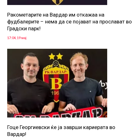
Ракометарите на Вардар им откажаа на
фудбалерите – нема да се појават на прослават во
Градски парк!
17:04, 19 мај
Гоце Георгиевски ќе ја заврши кариерата во
Вардар!