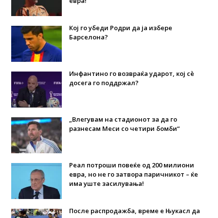
евра!
Кој го убеди Родри да ја избере
Барселона?
Инфантино го возвраќа ударот, кој сè
досега го поддржал?
„Влегувам на стадионот за да го
разнесам Меси со четири бомби“
Реал потроши повеќе од 200 милиони
евра, но не го затвора паричникот – ќе
има уште засилувања!
После распродажба, време е Њукасл да