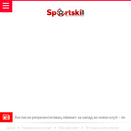
Англиски репрезентативец обвинет за напад во ноќен клуб – ќе
оди на суд!
Дилеми повеќе нема: Познато е кога Родри ќе стане новиот
Дома
Македонски спорт
Мак ракомет
19-годишното момче