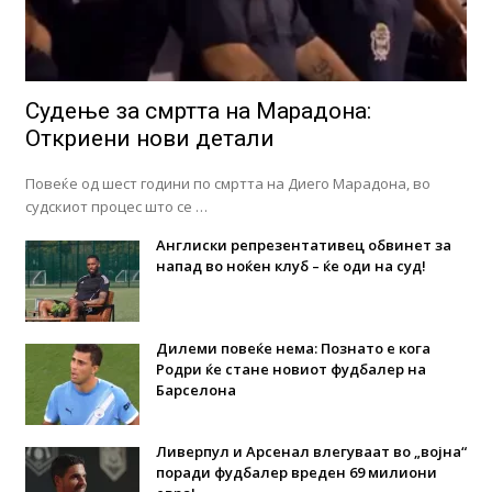
Судење за смртта на Марадона:
Откриени нови детали
Повеќе од шест години по смртта на Диего Марадона, во
судскиот процес што се …
Англиски репрезентативец обвинет за
напад во ноќен клуб – ќе оди на суд!
Дилеми повеќе нема: Познато е кога
Родри ќе стане новиот фудбалер на
Барселона
Ливерпул и Арсенал влегуваат во „војна“
поради фудбалер вреден 69 милиони