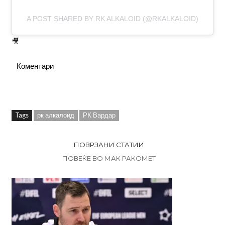
A POST SHARED BY RK ALKALOID (@RKALKALOID)
🎥
Коментари
Tags
рк алкалоид
РК Вардар
ПОВРЗАНИ СТАТИИ
ПОВЕЌЕ ВО МАК РАКОМЕТ