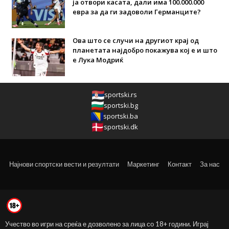
ја отвори касата, дали има 100.000.000
евра за да ги задоволи Германците?
Ова што се случи на другиот крај од
планетата најдобро покажува кој е и што
е Лука Модриќ
sportski.rs
sportski.bg
sportski.ba
sportski.dk
Најнови спортски вести и резултати
Маркетинг
Контакт
За нас
Учество во игри на среќа е дозволено за лица со 18+ години. Играј