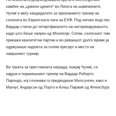
камбек на „црвено-црните“ во Лигата на шампионите,
Чупиќ е меѓу кандидатите за признанието тренер на
сезоната во Европската лига на ЕХФ. Под негово водство
Вардар стигна до четвртфиналето на натпреварувањето,
каде што беше запрен од Монпелје. Сепак, скопскиот тим
прикажа квалитетни партии и во реваншот долго време ја
одржуваше надежта за голем пресврт и место на
завршниот турнир.
Во трката за престижната награда, покрај Чупиќ, се
најдоа и поранешниот тренер на Вардар Роберто
Парондо, кој сезонава го предводеше Мелсунген, како и
Магнус Андерсон од Порто и Алеш Пајовиќ од Фленсбург.