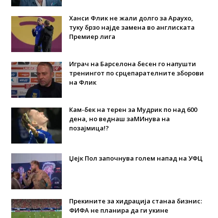
Ханси Флик не жали долго за Араухо,
туку брзо најде замена во англиската
Премиер лига
Играч на Барселона бесен го напушти
тренингот по срцепарателните зборови
на Флик
Кам-бек на терен за Мудрик по над 600
дена, но веднаш заМИнува на
позајмица!?
Џејк Пол започнува голем напад на УФЦ
Прекините за хидрација станаа бизнис:
ФИФА не планира да ги укине