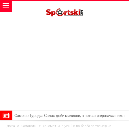
Само во Турција: Салах доби милиони, а потоа градоначалникот
го остави без зборови
Зборови кои сите ги чекаа, Симеоне го спореди Алварез со
Дома
Останати
Ракомет
Чупиќ е во борба за тренер на