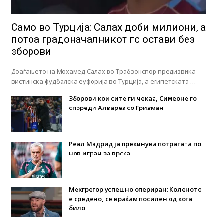
Само во Турција: Салах доби милиони, а
потоа градоначалникот го остави без
зборови
Доаѓањето на Мохамед Салах во Трабзонспор предизвика
вистинска фудбалска еуфорија во Турција, а египетската …
Зборови кои сите ги чекаа, Симеоне го
спореди Алварез со Гризман
Реал Мадрид ја прекинува потрагата по
нов играч за врска
Мекгрегор успешно опериран: Коленото
е средено, се враќам посилен од кога
било