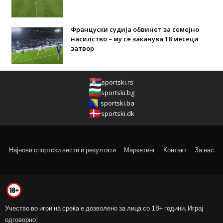
Француски судија обвинет за семејно
насилство – му се заканува 18 месеци
затвор
sportski.rs
sportski.bg
sportski.ba
sportski.dk
Најнови спортски вести и резултати
Маркетинг
Контакт
За нас
Учество во игри на среќа е дозволено за лица со 18+ години. Играј
одговорно!