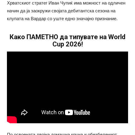
Хрватскиот стратег Иван Чупиќ има можност на одличен
начин да ја заокружи својата дебитантска сезона на
клупата на Вардар со уште едно значајно признание.
Како ПАМЕТНО да типувате на World
Cup 2026!
По освоената двојна домашна круна и обезбедениот