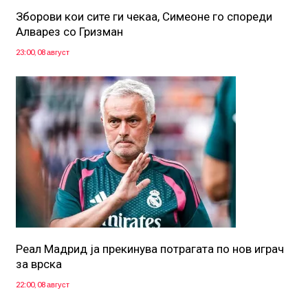
Зборови кои сите ги чекаа, Симеоне го спореди
Алварез со Гризман
23:00, 08 август
Реал Мадрид ја прекинува потрагата по нов играч
за врска
22:00, 08 август