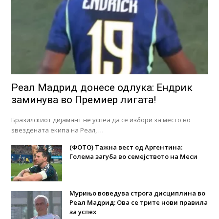
Реал Мадрид донесе одлука: Eндрик
заминува во Премиер лигата!
Бразилскиот дијамант не успеа да се избори за место во
ѕвездената екипа на Реал, …
(ФОТО) Тажна вест од Аргентина:
Голема загуба во семејството на Меси
Мурињо воведува строга дисциплина во
Реал Мадрид: Ова се трите нови правила
за успех