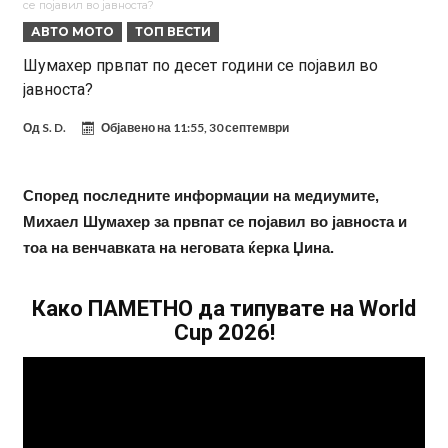
се појавил во јавноста?
на Меси
Мурињо воведува строга дисциплина во Реал Мадрид: Ова се
АВТО МОТО
ТОП ВЕСТИ
трите нови правила за успех
Целосна војна: Барса го растура најважниот летен трансфер на
Шумахер првпат по десет години се појавил во
јавноста?
Атлетико?!
Инфантино имал љубовница: Испливаа скандалозни
информации, добивала пари од УЕФА
Ромеро се согласи на условите со Атлетико
Од
S. D.
Објавено на
11:55, 30 септември
Арсенал со 138 милиони евра тргнува по ѕвездата на Серија А?
Мурињо воведува строга дисциплина во Реал Мадрид: Ова се
Според последните информации на медиумите,
Михаел Шумахер за првпат се појавил во јавноста и
трите нови правила
Неочекувана „бомба“ од Англија: Ливерпул се засили од
тоа на венчавката на неговата ќерка Џина.
Барселона!
Тикет на денот (сабота, 08.08.2026)
Како ПАМЕТНО да типувате на World
Cup 2026!