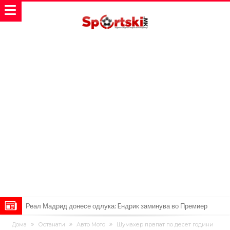
Реал Мадрид донесе одлука: Eндрик заминува во Премиер
лигата!
(ФОТО) Тажна вест од Аргентина: Голема загуба во семејството
Дома
Останати
Авто Мото
Шумахер првпат по десет години