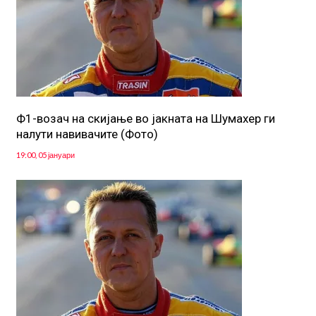
Ф1-возач на cкијање во јакната на Шумахер ги
налути навивачите (Фото)
19:00, 05 јануари