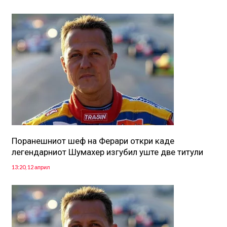
Поранешниот шеф на Ферари откри каде
легендарниот Шумахер изгубил уште две титули
13:20, 12 април