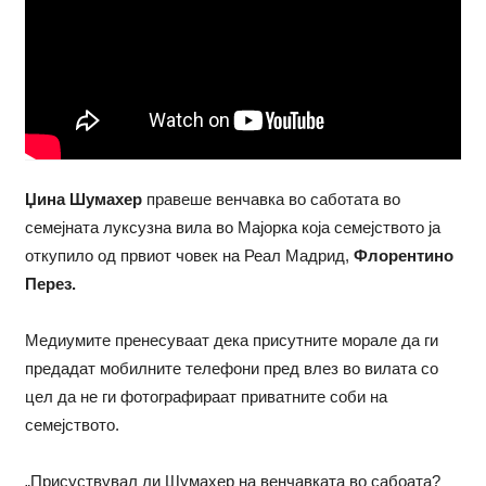
Џина Шумахер
правеше венчавка во саботата во
семејната луксузна вила во Мајорка која семејството ја
откупило од првиот човек на Реал Мадрид,
Флорентино
Перез.
Медиумите пренесуваат дека присутните морале да ги
предадат мобилните телефони пред влез во вилата со
цел да не ги фотографираат приватните соби на
семејството.
„Присуствувал ли Шумахер на венчавката во сабоата?