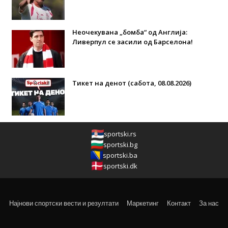
Неочекувана „бомба“ од Англија:
Ливерпул се засили од Барселона!
Тикет на денот (сабота, 08.08.2026)
sportski.rs
sportski.bg
sportski.ba
sportski.dk
Најнови спортски вести и резултати
Маркетинг
Контакт
За нас