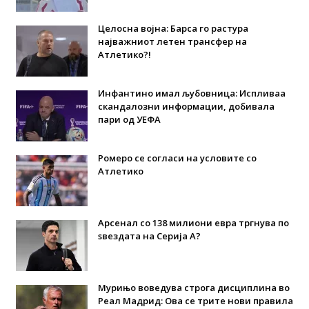
Целосна војна: Барса го растура
најважниот летен трансфер на
Атлетико?!
Инфантино имал љубовница: Испливаа
скандалозни информации, добивала
пари од УЕФА
Ромеро се согласи на условите со
Атлетико
Арсенал со 138 милиони евра тргнува по
ѕвездата на Серија А?
Мурињо воведува строга дисциплина во
Реал Мадрид: Ова се трите нови правила