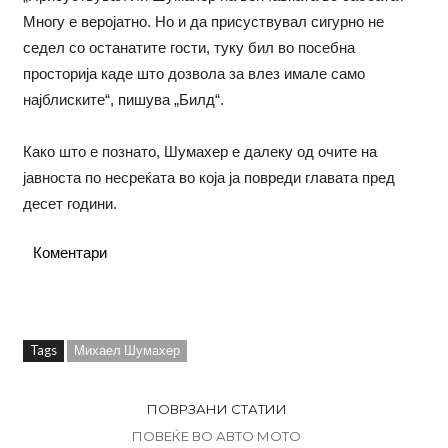
Многу е веројатно. Но и да присуствувал сигурно не
седел со останатите гости, туку бил во посебна
просторија каде што дозвола за влез имале само
најблиските“, пишува „Билд“.
Како што е познато, Шумахер е далеку од очите на
јавноста по несреќата во која ја повреди главата пред
десет години.
Коментари
Tags
Михаел Шумахер
ПОВРЗАНИ СТАТИИ
ПОВЕЌЕ ВО АВТО МОТО