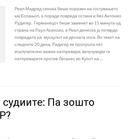
Реал Мадрид синоќа беше поразен на гостувањето
кај Еспањол, а поради повреда остана и без Антонио
Рудигер. Германецот беше заменет во 15 минута од
страна на Раул Асенсио, а Реал денеска ја потврди
повредата на мускулот на десната нога. Во текот на
следните 20 дена, Ридигер ќе пропушти пет
исклучително важни натпревари, вклучувајќи ги
натпреварите против Леганес во Купот на …
 судиите: Па зошто
Р?