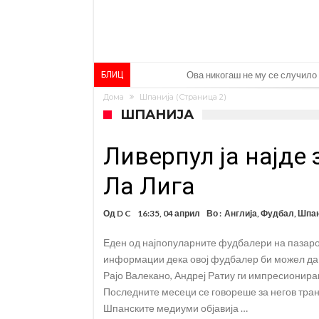
Реал Мадрид донесе одлука: E
БЛИЦ
Дома
Шпанија
(Страница 2)
(ФОТО) Тажна вест од Аргентин
ШПАНИЈА
Мурињо воведува строга дисци
Ливерпул ја најде
Целосна војна: Барса го расту
Инфантино имал љубовница: И
Ла Лига
Ромеро се согласи на условит
Од
D C
16:35, 04 април
Во :
Англија
,
Фудбал
,
Шпан
Арсенал со 138 милиони евра т
Еден од најпопуларните фудбалери на пазарот
Мурињо воведува строга дисци
информации дека овој фудбалер би можел да 
Неочекувана „бомба“ од Англи
Рајо Валекано, Андреј Ратиу ги импресионира
Последните месеци се говореше за негов тран
Шпанските медиуми објавија …