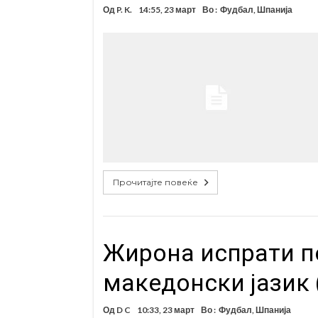
Од
P. K.
14:55, 23 март
Во :
Фудбал
,
Шпанија
Прочитајте повеќе
Жирона испрати п
македонски јазик 
Од
D C
10:33, 23 март
Во :
Фудбал
,
Шпанија