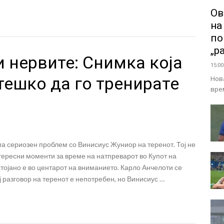
Ов
на
по
„р
и нервите: Снимка која
15:00
тешко да го тренирате
Нов
вре
а сериозен проблем со Винисиус Жуниор на теренот. Тој не
нтересни моменти за време на натпреварот во Купот на
тојано е во центарот на вниманието. Карло Анчелоти се
ј разговор на теренот е непотребен, но Винисиус …