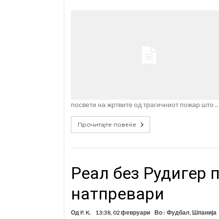
посвети на жртвите од трагичниот пожар што 
Прочитајте повеќе
Реал без Рудигер 
натпревари
Од
P. K.
13:38, 02 февруари
Во :
Фудбал
,
Шпанија