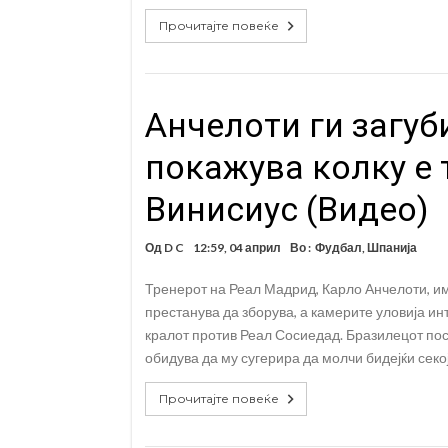
Прочитајте повеќе
Анчелоти ги загуб
покажува колку е 
Винисиус (Видео)
Од
D C
12:59, 04 април
Во :
Фудбал
,
Шпанија
Тренерот на Реал Мадрид, Карло Анчелоти, им
престанува да зборува, а камерите уловија и
кралот против Реал Сосиедад. Бразилецот пос
обидува да му сугерира да молчи бидејќи секо
Прочитајте повеќе