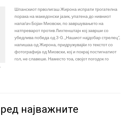
Шпанскиот прволигаш Жирона испрати трогателна
порака на македонски јазик, упатена до нивниот
напаѓач Бојан Миовски, по завршувањето на
натпреварот против Лихтенштајн кој заврши со
убедлива победа од 3-0. „Нашиот најдобар стрелец“,
напишаа од Жирона, придружувајќи го текстот со
фотографија од Миовски, кој и покрај постигнатиот
гол, не славеше. Наместо тоа, својот погодок го
…
пред најважните