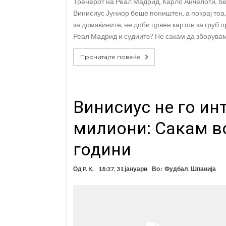
Тренерот на Реал Мадрид, Карло Анчелоти, бе
Винисиус Јуниор беше поништен, а покрај тоа,
за домаќините, не доби црвен картон за груб 
Реал Мадрид и судиите? Не сакам да зборувам
Прочитајте повеќе
Винисиус не го ин
милиони: Сакам в
години
Од
P. K.
18:37, 31 јануари
Во :
Фудбал
,
Шпанија