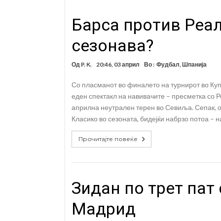
Барса против Реал
сезонава?
Од
P. K.
20:46, 03 април
Во :
Фудбал
,
Шпанија
Со пласманот во финалето на турнирот во Куп
еден спектакл на навивачите – пресметка со Р
априлна неутрален терен во Севиља. Сепак, о
Класико во сезоната, бидејќи набрзо потоа – н
Прочитајте повеќе
Зидан по трет пат 
Мадрид