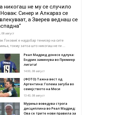
а никогаш не му се случило
 Новак: Синер и Алкараз се
влекуваат, а Зверев веднаш се
аспадна“
, 08 август
ак Ѓоковиќ е најдобар тенисер на сите
миња, токму затоа што никогаш не ги …
Реал Мадрид донесе одлука:
Eндрик заминува во Премиер
лигата!
14:00, 08 август
(ФОТО) Тажна вест од
Аргентина: Голема загуба во
семејството на Меси
13:43, 08 август
Мурињо воведува строга
дисциплина во Реал Мадрид:
Ова се трите нови правила за