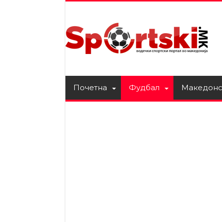
Почетна
Фудбал
Македонс