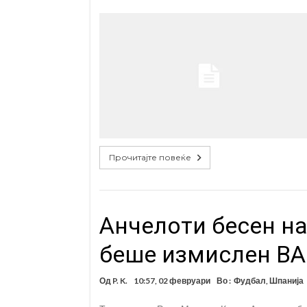
Прочитајте повеќе
Анчелоти бесен на
беше измислен ВА
Од
P. K.
10:57, 02 февруари
Во :
Фудбал
,
Шпанија