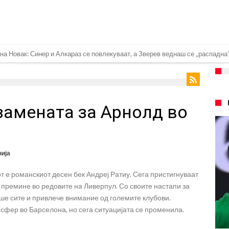
ндрик заминува во Премиер лигата!
а: Голема загуба во семејството на Меси
плина во Реал Мадрид: Ова се трите нови правила за успех
 замената за Арнолд во
ра најважниот летен трансфер на Атлетико?!
спливаа скандалозни информации, добивала пари од УЕФА
е со Атлетико
ија
ргнува по ѕвездата на Серија А?
 е романскиот десен бек Андреј Ратиу. Сега пристигнуваат
плина во Реал Мадрид: Ова се трите нови правила
премине во редовите на Ливерпул. Со своите настапи за
ја: Ливерпул се засили од Барселона!
ше сите и привлече внимание од големите клубови.
сфер во Барселона, но сега ситуацијата се променила.