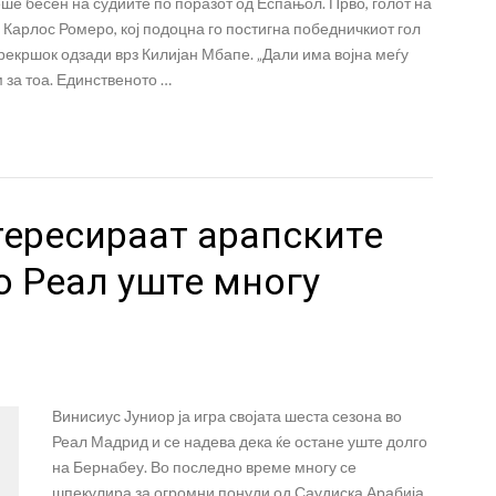
ше бесен на судиите по поразот од Еспањол. Прво, голот на
 Карлос Ромеро, кој подоцна го постигна победничкиот гол
прекршок одзади врз Килијан Мбапе. „Дали има војна меѓу
 за тоа. Единственото …
тересираат арапските
о Реал уште многу
Винисиус Јуниор ја игра својата шеста сезона во
Реал Мадрид и се надева дека ќе остане уште долго
на Бернабеу. Во последно време многу се
шпекулира за огромни понуди од Саудиска Арабија