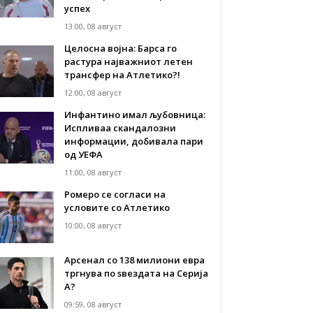
успех
13:00, 08 август
Целосна војна: Барса го
растура најважниот летен
трансфер на Атлетико?!
12:00, 08 август
Инфантино имал љубовница:
Испливаа скандалозни
информации, добивала пари
од УЕФА
11:00, 08 август
Ромеро се согласи на
условите со Атлетико
10:00, 08 август
Арсенал со 138 милиони евра
тргнува по ѕвездата на Серија
А?
09:59, 08 август