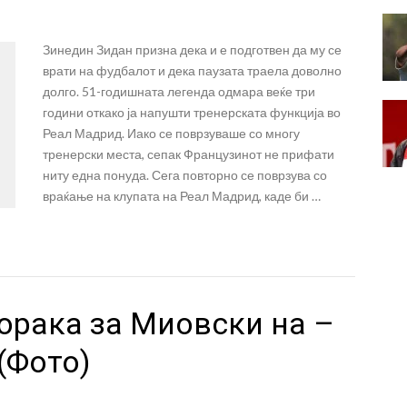
Зинедин Зидан призна дека и е подготвен да му се
врати на фудбалот и дека паузата траела доволно
долго. 51-годишната легенда одмара веќе три
години откако ја напушти тренерската функција во
Реал Мадрид. Иако се поврзуваше со многу
тренерски места, сепак Французинот не прифати
ниту една понуда. Сега повторно се поврзува со
враќање на клупата на Реал Мадрид, каде би …
орака за Миовски на –
(Фото)