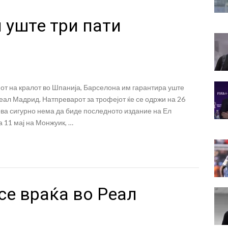
 уште три пати
от на кралот во Шпанија, Барселона им гарантира уште
еал Мадрид. Натпреварот за трофејот ќе се одржи на 26
ва сигурно нема да биде последното издание на Ел
а 11 мај на Монжуик, …
се враќа во Реал