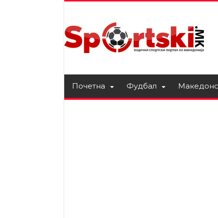
Почетна
Фудбал
Македонс