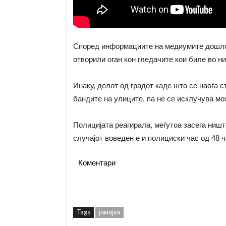
Според информациите на медиумите дошло
отворили оган кон гледачите кои биле во н
Инаку, делот од градот каде што се наоѓа 
бандите на улиците, па не се исклучува мо
Полицијата реагирала, меѓутоа засега ништ
случајот воведен е и полициски час од 48 ч
Коментари
Tags
јамајка