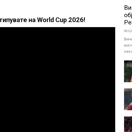
Ви
об
ипувате на World Cup 2026!
Ре
08:02
Вин
мат
нек