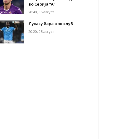
во Серија “А”
20:40, 05 август
Лукаку бара нов клуб
20:20, 05 август