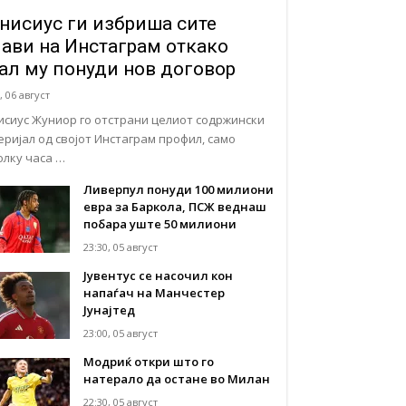
нисиус ги избриша сите
јави на Инстаграм откако
ал му понуди нов договор
, 06 август
исиус Жуниор го отстрани целиот содржински
еријал од својот Инстаграм профил, само
олку часа …
Ливерпул понуди 100 милиони
евра за Баркола, ПСЖ веднаш
побара уште 50 милиони
23:30, 05 август
Јувентус се насочил кон
напаѓач на Манчестер
Јунајтед
23:00, 05 август
Модриќ откри што го
натерало да остане во Милан
22:30, 05 август