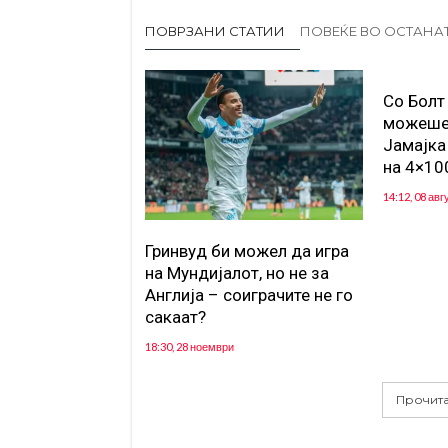
ПОВРЗАНИ СТАТИИ
ПОВЕЌЕ ВО ОСТАНА
Со Болт
можеше 
Јамајка
на 4×10
14:12, 08 авг
Гринвуд би можел да игра
на Мундијалот, но не за
Англија – соиграчите не го
сакаат?
18:30, 28 ноември
Прочита