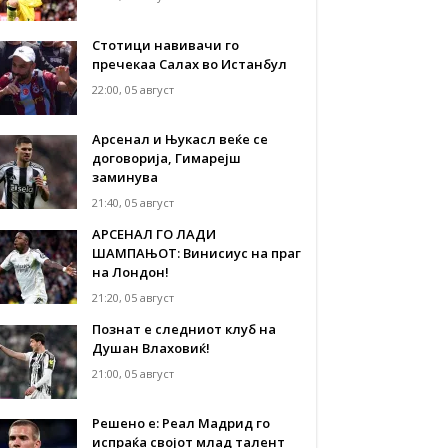
Стотици навивачи го
пречекаа Салах во Истанбул
22:00, 05 август
Арсенал и Њукасл веќе се
договорија, Гимарејш
заминува
21:40, 05 август
АРСЕНАЛ ГО ЛАДИ
ШАМПАЊОТ: Винисиус на праг
на Лондон!
21:20, 05 август
Познат е следниот клуб на
Душан Влаховиќ!
21:00, 05 август
Решено е: Реал Мадрид го
испраќа својот млад талент