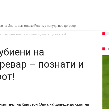
ви на Инстаграм откако Реал му понуди нов договор
 евра за Баркола, ПСЖ веднаш побара уште 50 милиони
алски натпревар – познати и детали од хоророт!
ач на Манчестер Јунајтед
убиени на
 да остане во Милан
 Салах во Истанбул
ревар – познати и
оворија, Гимарејш заминува
от!
 Винисиус на праг на Лондон!
шан Влаховиќ!
аќа својот млад талент во Серија “А”
ниот дел на Кингстон (Јамајка) доведе до смрт на