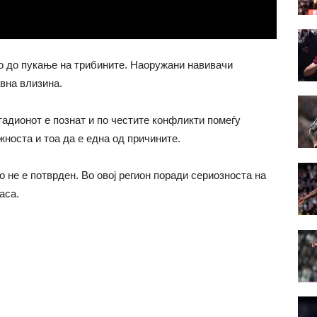
 до пукање на трибините. Наоружани навивачи
ивна влизина.
стадионот е познат и по честите конфликти помеѓу
жноста и тоа да е една од причините.
о не е потврден. Во овој регион поради сериозноста на
аса.