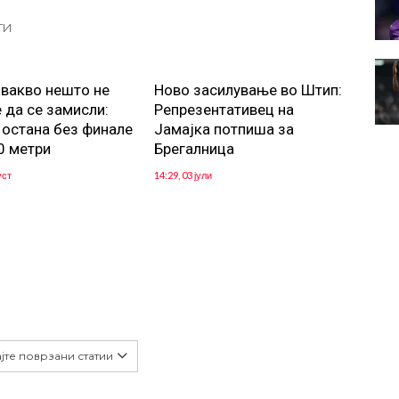
ТИ
 вакво нешто не
Ново засилување во Штип:
да се замисли:
Репрезентативец на
 остана без финале
Јамајка потпиша за
0 метри
Брегалница
уст
14:29, 03 јули
јте поврзани статии