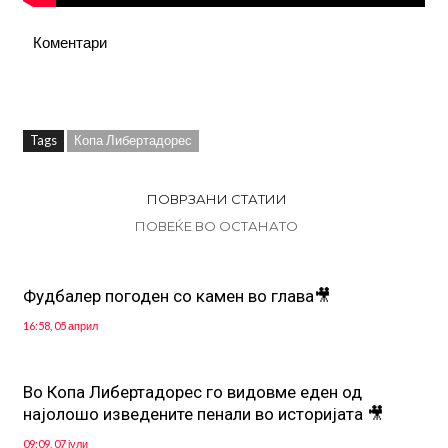
Коментари
Tags
Копа Либертадорес
ПОВРЗАНИ СТАТИИ
ПОВЕЌЕ ВО ОСТАНАТО
Фудбалер погоден со камен во глава🎥
16:58, 05 април
Во Копа Либертадорес го видовме еден од
најолошо изведените пенали во историјата 🎥
09:09, 07 јули