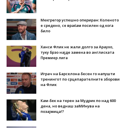
Мекгрегор успешно опериран: Коленото
е средено, се враќам посилен од кога
било
Ханси Флик не жали долго за Араухо,
туку брзо најде замена во англиската
Премиер лига
Играч на Барселона бесен го напушти
тренингот по срцепарателните зборови
на Флик
Кам-бек на терен за Мудрик по над 600
дена, но веднаш заМИнува на
позајмица!?