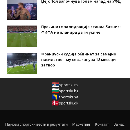
Џејк Пол започнува голем напад на УФЦ
Прекините за хидрација станаа бизнис:
ФИФА не планира да ги укине
Француски судија обвинет за семејно
насилство – му се заканува 18 месеци
затвор
sportski.rs
sportski.bg
sportski.ba
sportski.dk
Најнови спортски вести и резултати
Маркетинг
Контакт
За нас