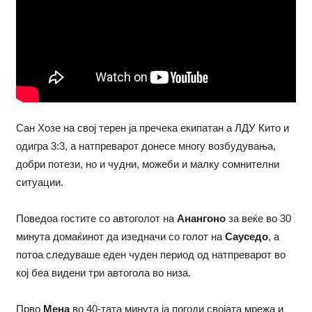
Сан Хозе на свој терен ја пречека екипатан а ЛДУ Кито и
одигра 3:3, а натпреварот донесе многу возбудувања,
добри потези, но и чудни, можеби и малку сомнителни
ситуации.
Поведоа гостите со автоголот на
Анангоно
за веќе во 30
минута домаќинот да изедначи со голот на
Сауседо
, а
потоа следуваше еден чуден период од натпреварот во
кој беа видени три автогола во низа.
Прво
Мена
во 40-тата минута ја погоди својата мрежа и