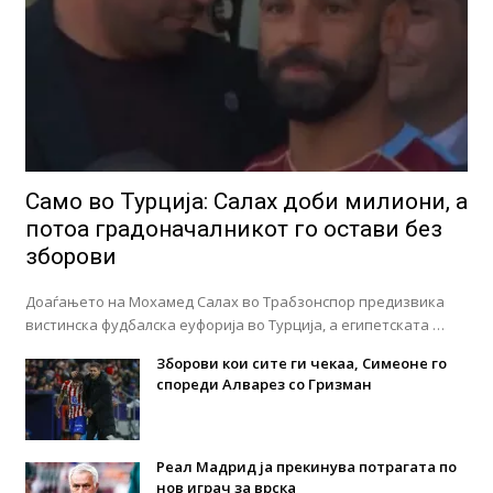
Само во Турција: Салах доби милиони, а
потоа градоначалникот го остави без
зборови
Доаѓањето на Мохамед Салах во Трабзонспор предизвика
вистинска фудбалска еуфорија во Турција, а египетската …
Зборови кои сите ги чекаа, Симеоне го
спореди Алварез со Гризман
Реал Мадрид ја прекинува потрагата по
нов играч за врска