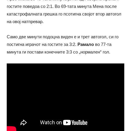
гостите поведоа со 2:1. Во 69-тата минута Мена после
катастрофалната грешка го псотигна својот втор автогол
на овој натпревар.
Само две минути подоцна виден е и трет автогол, си го
постигна играчот на гостите за 3:2.
Рамало
во 77-та
минута ги постави конечните 3:3 со „нормален“ гол.