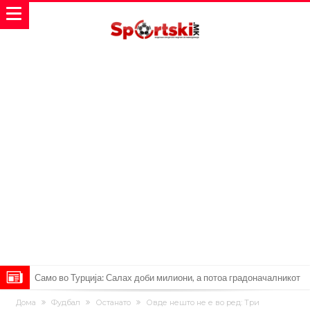
Само во Турција: Салах доби милиони, а потоа градоначалникот
го остави без зборови
Зборови кои сите ги чекаа, Симеоне го спореди Алварез со
Дома
Фудбал
Останато
Овде нешто не е во ред: Три