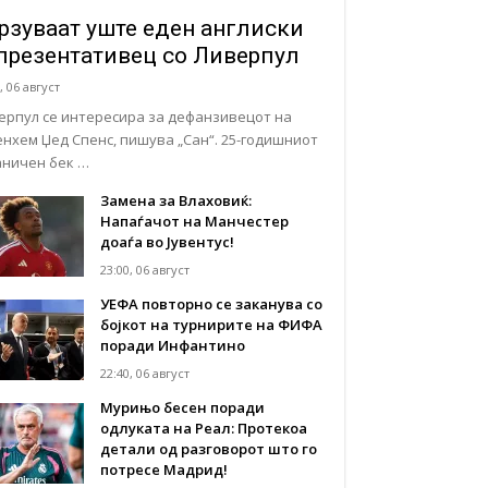
рзуваат уште еден англиски
презентативец со Ливерпул
, 06 август
ерпул се интересира за дефанзивецот на
енхем Џед Спенс, пишува „Сан“. 25-годишниот
аничен бек …
Замена за Влаховиќ:
Напаѓачот на Манчестер
доаѓа во Јувентус!
23:00, 06 август
УЕФА повторно се заканува со
бојкот на турнирите на ФИФА
поради Инфантино
22:40, 06 август
Мурињо бесен поради
одлуката на Реал: Протекоа
детали од разговорот што го
потресе Мадрид!