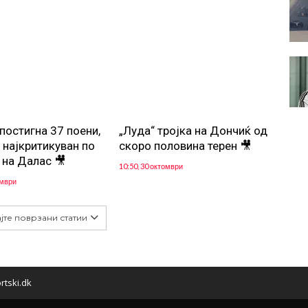
постигна 37 поени,
„Луда“ тројка на Дончиќ од
 најкритикуван по
скоро половина терен 🎥
 на Далас 🎥
10:50, 30 октомври
ември
јте поврзани статии
rtski.dk