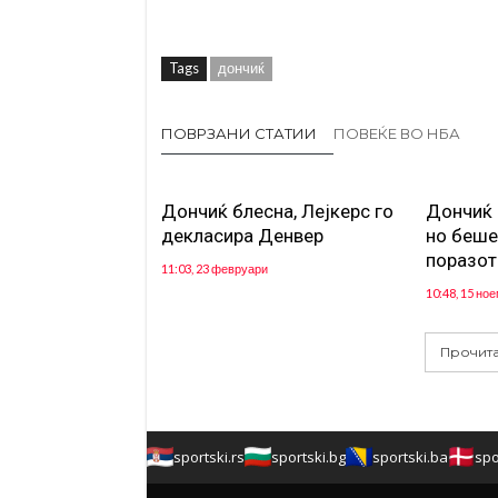
Tags
дончиќ
ПОВРЗАНИ СТАТИИ
ПОВЕЌЕ ВО НБА
Дончиќ блесна, Лејкерс го
Дончиќ 
декласира Денвер
но беше
поразот
11:03, 23 февруари
10:48, 15 но
Прочита
sportski.rs
sportski.bg
sportski.ba
spo