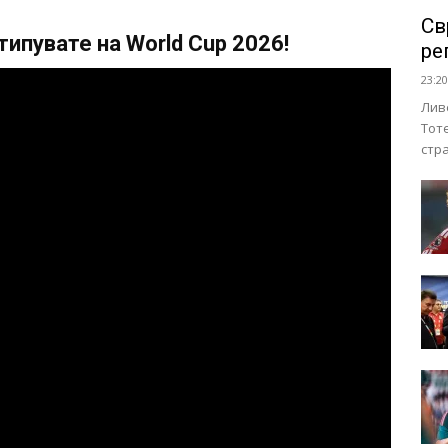
Св
ипувате на World Cup 2026!
ре
23:20
Лив
Тот
стр