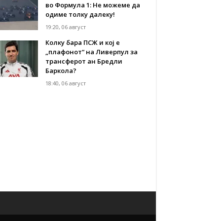
во Формула 1: Не можеме да
одиме толку далеку!
19:20, 06 август
Колку бара ПСЖ и кој е
„плафонот“ на Ливерпул за
трансферот ан Бредли
Баркола?
18:40, 06 август