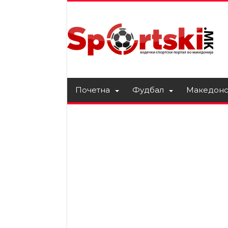
Почетна
Фудбал
Македонс