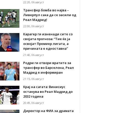
22:20, 06 август
Трансфер бомба во најва –
Ливерпул сака да се засили од
Реал Мадрид!
22:00, 06 август
Карагер ги изненади сите со
својата прогноза: “Тие ќе ја
освојат Премиер лигата, а
причината е едноставна”
21:40, 06 август
Родри ги отвори вратите за
трансфер во Барселона, Реал
Мадрид е информиран
21:15, 06 август
Крај на сагата: Винисиус
останува во Реал Мадрид до
2032 година
20:49, 06 август
Директор на ФИА за драмата