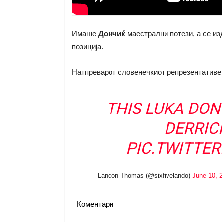
Имаше
Дончиќ
маестрални потези, а се и
позиција.
Натпреварот словенечкиот репрезентативец 
THIS LUKA DON
DERRIC
PIC.TWITTE
— Landon Thomas (@sixfivelando)
June 10, 
Коментари