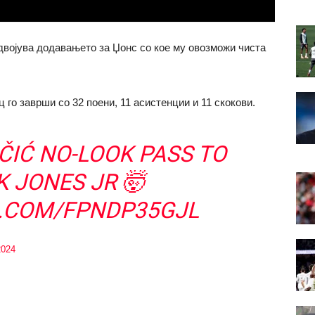
здвојува додавањето за Џонс со кое му овозможи чиста
го заврши со 32 поени, 11 асистенции и 11 скокови.
ČIĆ NO-LOOK PASS TO
K JONES JR 🤯
R.COM/FPNDP35GJL
2024