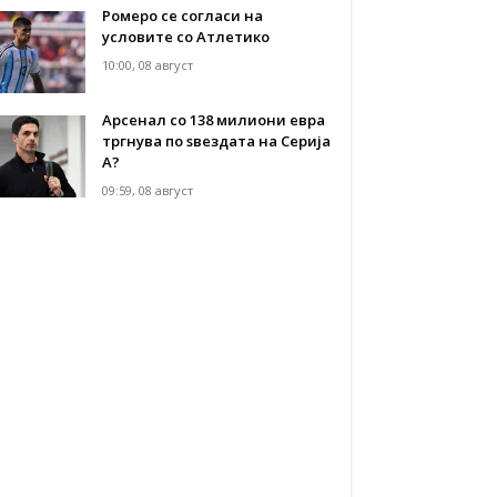
Ромеро се согласи на
условите со Атлетико
10:00, 08 август
Арсенал со 138 милиони евра
тргнува по ѕвездата на Серија
А?
09:59, 08 август