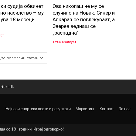
ки судија обвинет
Ова никогаш не му се
јно насилство – му
случило на Новак: Синер и
нува 18 месеци
Алкараз се повлекуваат, а
Зверев веднаш се
„распадна“
уст
15:00, 08 август
јте поврзани статии
rtski.dk
Најнови спортски вести и резултати
Маркетинг
Контакт
За нас
ица со 18+ години. Играј одговорно!