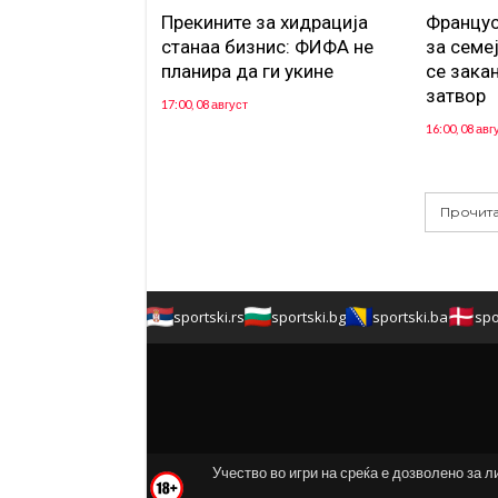
Прекините за хидрација
Францус
станаа бизнис: ФИФА не
за семе
планира да ги укине
се зака
затвор
17:00, 08 август
16:00, 08 авг
Прочита
sportski.rs
sportski.bg
sportski.ba
spo
Учество во игри на среќа е дозволено за л