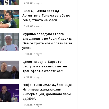
14:00, 08 август
(ФОТО) Тажна вест од
Аргентина: Голема загуба во
семејството на Меси
13:43, 08 август
Мурињо воведува строга
дисциплина во Реал Мадрид:
Ова се трите нови правила за
успех
13:00, 08 август
Целосна војна: Барса го
растура најважниот летен
трансфер на Атлетико?!
12:00, 08 август
Инфантино имал љубовница:
Испливаа скандалозни
информации, добивала пари
од УЕФА
11:00, 08 август