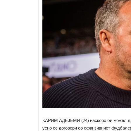
КАРИМ АДЕЈЕМИ (24) наскоро би можел да 
усно се договори со офанзивниот фудбалер