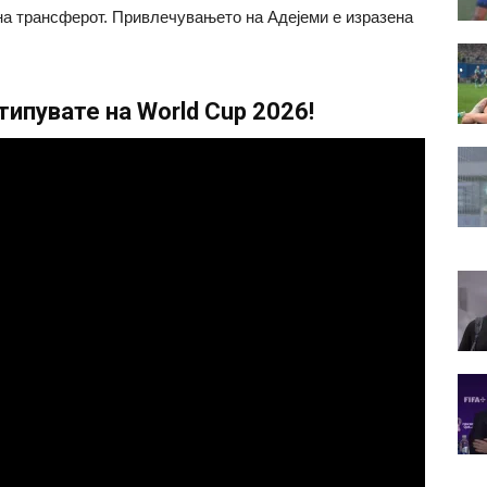
на трансферот. Привлечувањето на Адејеми е изразена
ипувате на World Cup 2026!