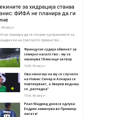
екините за хидрација станаа
знис: ФИФА не планира да ги
ине
, 08 август
А не планира да се откаже од прекините за
рација кои на Светското првенство …
Француски судија обвинет за
семејно насилство – му се
заканува 18 месеци затвор
16:00, 08 август
Ова никогаш не му се случило
на Новак: Синер и Алкараз се
повлекуваат, а Зверев веднаш
се „распадна“
15:00, 08 август
Реал Мадрид донесе одлука:
Eндрик заминува во Премиер
лигата!