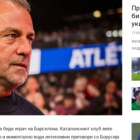
Пр
би
ук
17:00
ФИФ
хид
биде играч на Барселона. Каталонскиот клуб веќе
 и моментално води интензивни преговори со Борусија