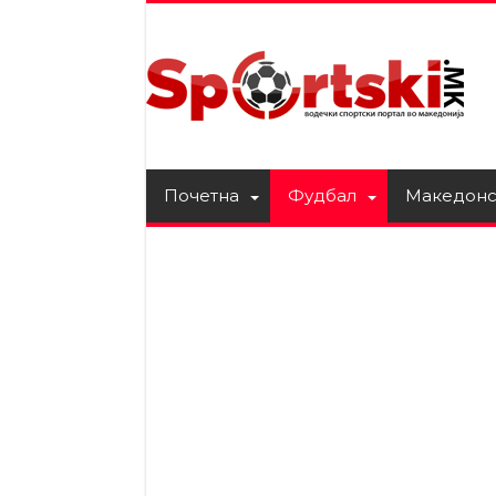
Почетна
Фудбал
Македонс