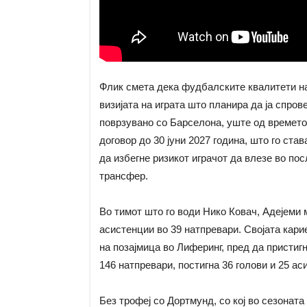
Флик смета дека фудбалските квалитети на
визијата на играта што планира да ја спро
поврзувано со Барселона, уште од времето 
договор до 30 јуни 2027 година, што го ста
да избегне ризикот играчот да влезе во по
трансфер.
Во тимот што го води Нико Ковач, Адејеми 
асистенции во 39 натпревари. Својата кари
на позајмица во Лиферинг, пред да пристигн
146 натпревари, постигна 36 голови и 25 ас
Без трофеј со Дортмунд, со кој во сезонат