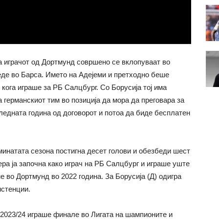
 играчот од Дортмунд совршено се вклопуваат во
веде во Барса. Името на Адејеми и претходно беше
кога играше за РБ Салцбург. Со Борусија тој има
ва германскиот тим во позиција да мора да преговара за
следната година од договорот и потоа да биде бесплатен
минатата сезона постигна десет голови и обезбеди шест
ера ја започна како играч на РБ Салцбург и играше уште
е во Дортмунд во 2022 година. За Борусија (Д) одигра
истенции.
а 2023/24 играше финале во Лигата на шампионите и