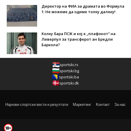
Директор на ФИА за драмата во Формула
1: Не можеме да одиме толку далеку!
Колку бара ПСЖ и кој е „плафонот“ на
Ливерпул за трансферот ан Бредли
Баркола?
sportski.rs
sportski.bg
sportski.ba
sportski.dk
Најнови спортски вести и резултати
Маркетинг
Контакт
За нас