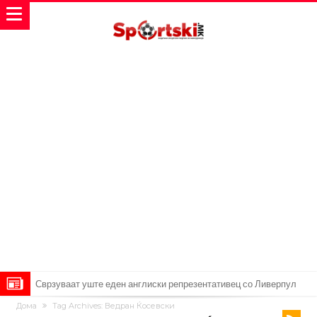
Сврзуваат уште еден англиски репрезентативец со Ливерпул
Дома
Tag Archives: Ведран Ќосевски
Замена за Влаховиќ: Напаѓачот на Манчестер доаѓа во Јувентус!