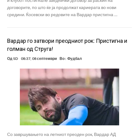
и клубот постигнале заеднички договор за раскин на
договорите, по што ќе ја продолжат кариерата во нови
средини. Ќосевски во редовите на Вардар пристигна …
Вардар го затвори преодниот рок: Пристигна и
голман од Струга!
Од
SD
08:37, 08 септември
Во :
Фудбал
Со завршувањето на летниот преоден рок, Вардар АД