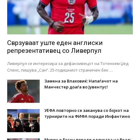
Сврзуваат уште еден англиски
репрезентативец со Ливерпул
Ливерпул се интересира за дефанзивецот на Тотенхем Џед
Спенс, пишува „Сан“. 25-годишниот страничен бек …
Замена за Влаховиќ: Напаѓачот на
Манчестер доаѓа во Јувентус!
УЕФА повторно се заканува со бојкот на
турнирите на ФИФА поради Инфантино
Мурињо бесен поради одлуката на Реал: