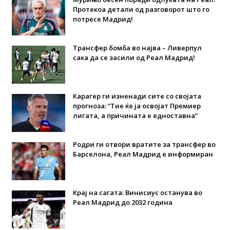
Протекоа детали од разговорот што го
потресе Мадрид!
Трансфер бомба во најва – Ливерпул
сака да се засили од Реал Мадрид!
Карагер ги изненади сите со својата
прогноза: “Тие ќе ја освојат Премиер
лигата, а причината е едноставна”
Родри ги отвори вратите за трансфер во
Барселона, Реал Мадрид е информиран
Крај на сагата: Винисиус останува во
Реал Мадрид до 2032 година