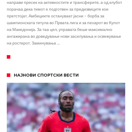
направи пресек на активностите и трансферите, а од клубот
порачаа дека тимот е подготвен за предизвиците кои
претстојат. Амбициите остануваат јасни – борба за
шампионската титула во Првата лига и за пехарот во Купот
на Македонија. За таа цел, управата беше максимално
ангажирана во доведување нови засилувања и освежување
на ростерот. Заминувања …
НАЈНОВИ СПОРТСКИ ВЕСТИ