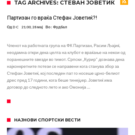
TAG ARCHIVES: СТЕВАН ЈОВЕТИЌ
на Меси
Мурињо воведува строга дисциплина во Реал Мадрид: Ова се
трите нови правила за успех
Целосна војна: Барса го растура најважниот летен трансфер на
Партизан го враќа Стефан Јоветиќ?!
Атлетико?!
Инфантино имал љубовница: Испливаа скандалозни
Од
D C
21:00, 28 мај
Во :
Фудбал
информации, добивала пари од УЕФА
Ромеро се согласи на условите со Атлетико
Членот на работната група на ФК Партизан, Расим Љајиќ,
Арсенал со 138 милиони евра тргнува по ѕвездата на Серија А?
неодамна откри дека целта на клубот е враќање на некои од
Мурињо воведува строга дисциплина во Реал Мадрид: Ова се
поранешните ѕвезди во тимот. Српски „Курир“ дознава дека
најконкретните потези се направени кога станува збор за
трите нови правила
Неочекувана „бомба“ од Англија: Ливерпул се засили од
Стефан Јоветиќ, кој последен пат го носеше црно-белиот
Барселона!
дрес пред 17 години, кога беше тинејџер. Јоветиќ има
договор до следното лето и ако Омонија …
НАЈНОВИ СПОРТСКИ ВЕСТИ