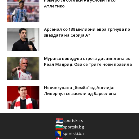
Ромеро се согласи на условите со
Атлетико
Арсенал со 138 милиони евра тргнува по
ѕвездата на Серија А?
Мурињо воведува строга дисциплина во
Реал Мадрид: Ова се трите нови правила
Неочекувана „бомба“ од Англија:
Ливерпул се засили од Барселона!
sportski.rs
sportski.bg
sportski.ba