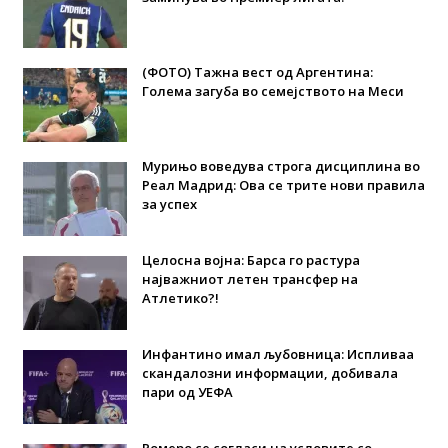
(ФОТО) Тажна вест од Аргентина:
Голема загуба во семејството на Меси
Мурињо воведува строга дисциплина во
Реал Мадрид: Ова се трите нови правила
за успех
Целосна војна: Барса го растура
најважниот летен трансфер на
Атлетико?!
Инфантино имал љубовница: Испливаа
скандалозни информации, добивала
пари од УЕФА