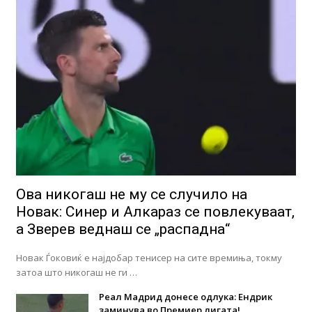
Ова никогаш не му се случило на
Новак: Синер и Алкараз се повлекуваат,
а Зверев веднаш се „распадна“
Новак Ѓоковиќ е најдобар тенисер на сите времиња, токму
затоа што никогаш не ги …
Реал Мадрид донесе одлука: Eндрик
заминува во Премиер лигата!