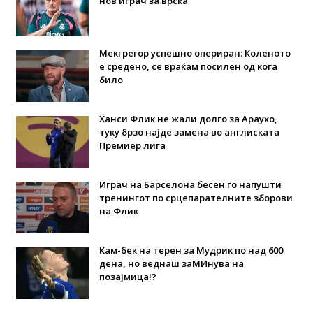
нов играч за врска
Мекгрегор успешно опериран: Коленото
е средено, се враќам посилен од кога
било
Ханси Флик не жали долго за Араухо,
туку брзо најде замена во англиската
Премиер лига
Играч на Барселона бесен го напушти
тренингот по срцепарателните зборови
на Флик
Кам-бек на терен за Мудрик по над 600
дена, но веднаш заМИнува на
позајмица!?