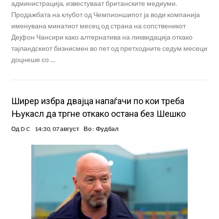
администрација, известуваат британските медиуми.
Продажбата на клубот од Чемпионшипот ја води компанија
именувана минатиот месец од страна на сопственикот
Дејфон Чансири како алтернатива на ликвидација откако
тајландскиот бизнисмен во пет од претходните седум месеци
доцнеше со …
Ширер избра двајца напаѓачи по кои треба
Њукасл да тргне откако остана без Шешко
Од
D C
14:30, 07 август
Во :
Фудбал