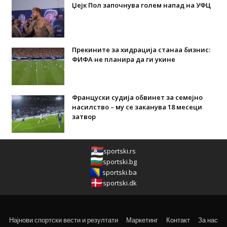
Џејк Пол започнува голем напад на УФЦ
Прекините за хидрација станаа бизнис:
ФИФА не планира да ги укине
Француски судија обвинет за семејно
насилство – му се заканува 18 месеци
затвор
sportski.rs
sportski.bg
sportski.ba
sportski.dk
Најнови спортски вести и резултати
Маркетинг
Контакт
За нас