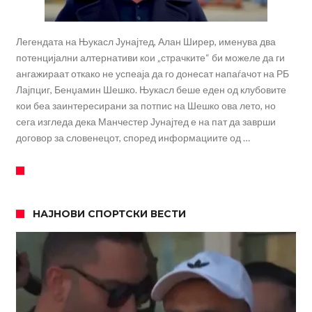
Легендата на Њукасл Јунајтед, Алан Ширер, именува два
потенцијални алтернативи кои „страчките“ би можеле да ги
ангажираат откако не успеаја да го донесат напаѓачот на РБ
Лајпциг, Бенџамин Шешко. Њукасл беше еден од клубовите
кои беа заинтересирани за потпис на Шешко ова лето, но
сега изгледа дека Манчестер Јунајтед е на пат да заврши
договор за словенецот, според информациите од …
НАЈНОВИ СПОРТСКИ ВЕСТИ