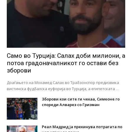
Само во Турција: Салах доби милиони, а
потоа градоначалникот го остави без
зборови
Доаѓањето на Мохамед Салах во Трабзонспор предизвика
вистинска фудбалска еуфорија во Турција, а египетската …
Зборови кои сите ги чекаа, Симеоне го
спореди Алварез со Гризман
Реал Мадрид ја прекинува потрагата по