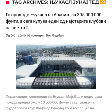
TAG ARCHIVES: ЊУКАСЛ ЈУНАЈТЕД
Гризман
Реал Мадрид ја прекинува потрагата по нов играч за врска
Мекгрегор успешно опериран: Коленото е средено, се враќам
Го продаде Њукасл на Арапите за 305.000.000
фунти, а сега купува еден од најстарите клубови
посилен од кога било
Ханси Флик не жали долго за Араухо, туку брзо најде замена во
на светот?
англиската Премиер лига
Играч на Барселона бесен го напушти тренингот по
Од
D C
10:40, 02 ноември
Во :
Фудбал
срцепарателните зборови на Флик
Кам-бек на терен за Мудрик по над 600 дена, но веднаш
заМИнува на позајмица!?
Џејк Пол започнува голем напад на УФЦ
Прекините за хидрација станаа бизнис: ФИФА не планира да ги
укине
Француски судија обвинет за семејно насилство – му се заканува
18 месеци затвор
Поранешниот сопственик на Њукасл Мајк Ешли подготвува
понуда вредна околу 10.000.000 фунти за купување на
фудбалскиот клуб Шефилд Венсдеј, кој е во процес на