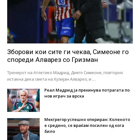
Зборови кои сите ги чекаа, Симеоне го
спореди Алварез со Гризман
Тренерот на Атлетико Мадрид, Диего Симеоне, повторно
истакна дека смета на Хулијан Алварез, и …
Реал Мадрид ја прекинува потрагата по
нов играч за врска
Мекгрегор успешно опериран: Коленото
е средено, се враќам посилен од кога
било