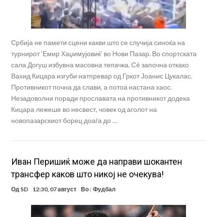
Србија не памети сцени какви што се случија синоќа на
турнирот ‘Емир Хаџимујовиќ’ во Нови Пазар. Во спортската
сала Догуш избувна масовна тепачка. Сè започна откако
Вахид Кицара изгуби натпревар од Гркот Јоанис Цукалас.
Противникот почна да слави, а потоа настана хаос.
Незадоволни поради прославата на противникот додека
Кицара лежеше во несвест, човек од аголот на
новопазарскиот борец доаѓа до …
Иван Перишиќ може да направи шокантен
трансфер каков што никој не очекува!
Од
SD
12:30, 07 август
Во :
Фудбал