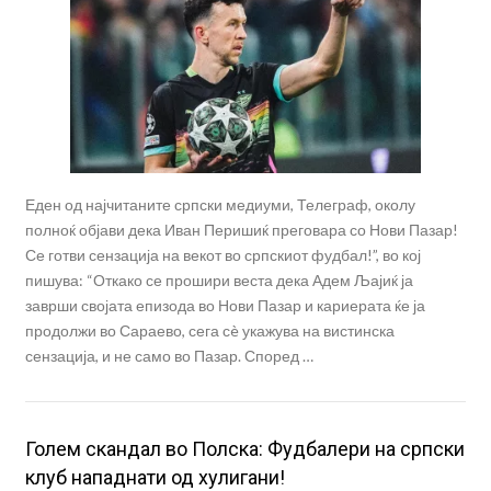
Еден од најчитаните српски медиуми, Телеграф, околу
полноќ објави дека Иван Перишиќ преговара со Нови Пазар!
Се готви сензација на векот во српскиот фудбал!”, во кој
пишува: “Откако се прошири веста дека Адем Љајиќ ја
заврши својата епизода во Нови Пазар и кариерата ќе ја
продолжи во Сараево, сега сè укажува на вистинска
сензација, и не само во Пазар. Според …
Голем скандал во Полска: Фудбалери на српски
клуб нападнати од хулигани!