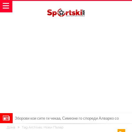
Реал Мадрид ја прекинува потрагата по нов играч за врска
Дома
Tag Archives: Нови Пазар
Мекгрегор успешно опериран: Коленото е средено, се враќам