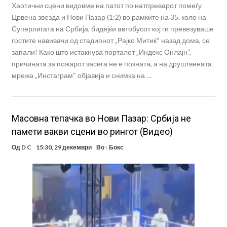
Хаотични сцени видовме на патот по натпреварот помеѓу
Црвена звезда и Нови Пазар (1:2) во рамките на 35. коло на
Суперлигата на Србија, бидејќи автобусот кој ги превезуваше
гостите навивачи од стадионот „Рајко Митиќ“ назад дома, се
запали! Како што истакнува порталот „Индекс Онлајн“,
причината за пожарот засега не е позната, а на друштвената
мрежа „Инстаграм“ објавија и снимка на …
Масовна тепачка во Нови Пазар: Србија не
памети вакви сцени во рингот (Видео)
Од
D C
15:30, 29 декември
Во :
Бокс