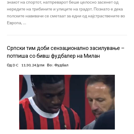
знакот на спортот, натпреварот беше целосно засенет од
нередите на трибините и улиците на градот. Познато е дека
полските навивачи се сметаат за едни од најстраствените во
Европа, …
Српски тим доби сензационално засилување –
потпиша со бивш фудбалер на Милан
Од
D C
11:30, 24 јули
Во :
Фудбал