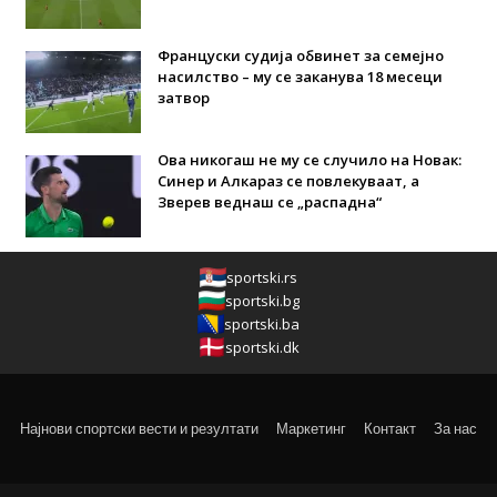
Француски судија обвинет за семејно
насилство – му се заканува 18 месеци
затвор
Ова никогаш не му се случило на Новак:
Синер и Алкараз се повлекуваат, а
Зверев веднаш се „распадна“
sportski.rs
sportski.bg
sportski.ba
sportski.dk
Најнови спортски вести и резултати
Маркетинг
Контакт
За нас