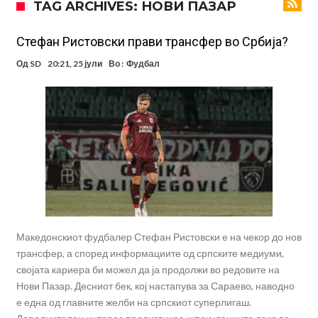
TAG ARCHIVES: НОВИ ПАЗАР
посилен од кога било
Ханси Флик не жали долго за Араухо, туку брзо најде замена во
англиската Премиер лига
Играч на Барселона бесен го напушти тренингот по
Стефан Ристовски прави трансфер во Србија?
срцепарателните зборови на Флик
Кам-бек на терен за Мудрик по над 600 дена, но веднаш
Од
SD
20:21, 25 јули
Во :
Фудбал
заМИнува на позајмица!?
Џејк Пол започнува голем напад на УФЦ
Прекините за хидрација станаа бизнис: ФИФА не планира да ги
укине
Француски судија обвинет за семејно насилство – му се заканува
18 месеци затвор
Ова никогаш не му се случило на Новак: Синер и Алкараз се
повлекуваат, а Зверев веднаш се „распадна“
Македонскиот фудбалер Стефан Ристовски е на чекор до нов
трансфер, а според информациите од српските медиуми,
својата кариера би можел да ја продолжи во редовите на
Нови Пазар. Десниот бек, кој настапува за Сараево, наводно
е една од главните желби на српскиот суперлигаш.