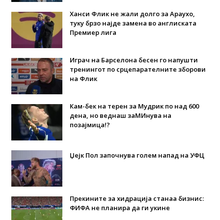
Ханси Флик не жали долго за Араухо,
туку брзо најде замена во англиската
Премиер лига
Играч на Барселона бесен го напушти
тренингот по срцепарателните зборови
на Флик
Кам-бек на терен за Мудрик по над 600
дена, но веднаш заМИнува на
позајмица!?
Џејк Пол започнува голем напад на УФЦ
Прекините за хидрација станаа бизнис:
ФИФА не планира да ги укине