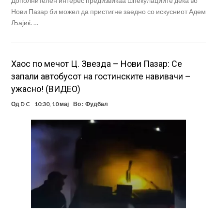
Дополнителен интерес предизвикаа шпекулациите дека во
Нови Пазар би можел да пристигне заедно со искусниот Адем
Љајиќ. …
Хаос по мечот Ц. Звезда – Нови Пазар: Се
запали автобусот на гостинските навивачи –
ужасно! (ВИДЕО)
Од
D C
10:30, 10 мај
Во :
Фудбал