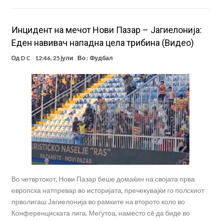
Инцидент на мечот Нови Пазар – Јагиелонија:
Еден навивач нападна цела трибина (Видео)
Од
D C
12:46, 25 јули
Во :
Фудбал
Во четвртокот, Нови Пазар беше домаќин на својата прва
европска натпревар во историјата, пречекувајќи го полскиот
прволигаш Јагиелонија во рамките на второто коло во
Конференциската лига. Меѓутоа, наместо сè да биде во