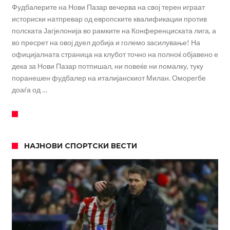
Фудбалерите на Нови Пазар вечерва на свој терен играат
историски натпревар од европските квалификации против
полската Јагјелонија во рамките на Конференциската лига, а
во пресрет на овој дуел добија и големо засилување! На
официјалната страница на клубот точно на полноќ објавено е
дека за Нови Пазар потпишал, ни повеќе ни помалку, туку
поранешен фудбалер на италијанскиот Милан. Оморегбе
доаѓа од …
НАЈНОВИ СПОРТСКИ ВЕСТИ