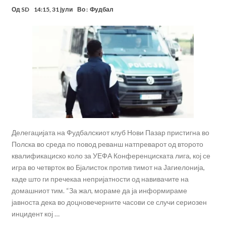
Од
SD
14:15, 31 јули
Во :
Фудбал
Делегацијата на Фудбалскиот клуб Нови Пазар пристигна во
Полска во среда по повод реванш натпреварот од второто
квалификациско коло за УЕФА Конференциската лига, кој се
игра во четврток во Бјалисток против тимот на Јагиелонија,
каде што ги пречекаа непријатности од навивачите на
домашниот тим. “За жал, мораме да ја информираме
јавноста дека во доцновечерните часови се случи сериозен
инцидент кој …