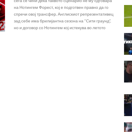
сега се чини дека таквото сценарио не му одговара
на Нотингем Форест, кој е подготвен правно да го
спречи овој трансфер. Англискиот репрезентативец
зад себе има брилијантна сезона на “Сити граунд”,
но и договор со Нотингем кој истекува во летото