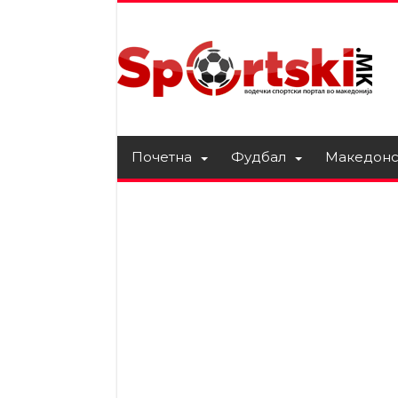
Почетна
Фудбал
Македонс