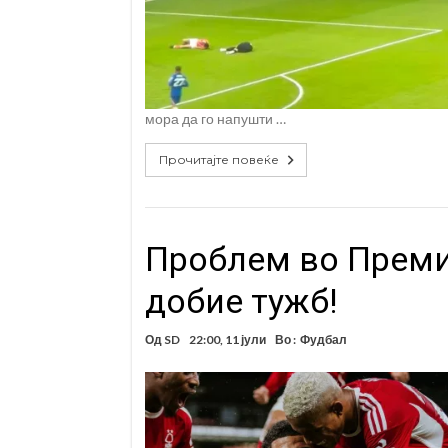
мора да го напушти …
Прочитајте повеќе
Проблем во Преми
добие тужб!
Од
SD
22:00, 11 јули
Во :
Фудбал