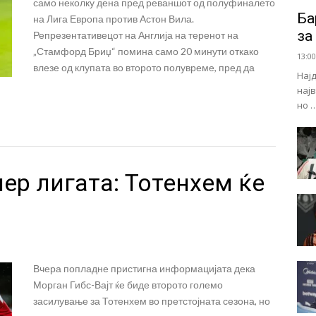
само неколку дена пред реваншот од полуфиналето
Ба
на Лига Европа против Астон Вила.
за
Репрезентативецот на Англија на теренот на
„Стамфорд Бриџ“ помина само 20 минути откако
13:00
влезе од клупата во второто полувреме, пред да
Нај
нај
но 
ер лигата: Тотенхем ќе
Вчера попладне пристигна информацијата дека
Морган Гибс-Вајт ќе биде второто големо
засилување за Тотенхем во претстојната сезона, но