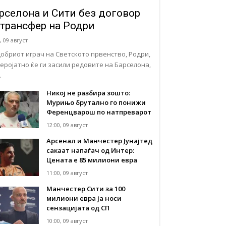
рселона и Сити без договор
 трансфер на Родри
, 09 август
добриот играч на Светското првенство, Родри,
веројатно ќе ги засили редовите на Барселона,
…
Никој не разбира зошто:
Мурињо брутално го понижи
Ференцварош по натпреварот
12:00, 09 август
Арсенал и Манчестер Јунајтед
сакаат напаѓач од Интер:
Цената е 85 милиони евра
11:00, 09 август
Манчестер Сити за 100
милиони евра ја носи
сензацијата од СП
10:00, 09 август