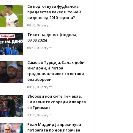
Се подготвува фудбалска
предавство какво што не е
видено од 2010 година?
09:00, 09 август
Тикет на денот (недела,
09.08.2026)
08:34, 09 август
Само во Турција: Салах доби
милиони, а потоа
градоначалникот го остави
без зборови
08:00, 09 август
Зборови кои сите ги чекаа,
Симеоне го спореди Алварез
со Гризман
23:00, 08 август
Реал Мадрид ја прекинува
потрагата по нов играч за