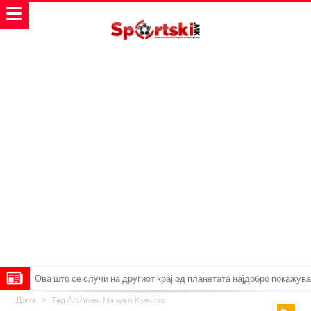
Ова што се случи на другиот крај од планетата најдобро покажува
Дома
Tag Archives: Мануел Куестас
кој е и што е Лука Модриќ
Феран Торес кажал “да” на Пари Сен Жермен