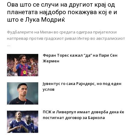
Ова што се случи на другиот крај од
планетата најдобро покажува кој е и
што е Лука Модриќ
Фудбалерите на Милан во средата одиграа пријателски
натпревар против градскиот ривал Интер во австралискиот
…
Феран Торес кажал “да” на Пари Сен
Жермен
Јувентус го сака Рајндерс, но под еден
услов
ПСЖ и Ливерпул имаат доверба дека ќе
постигнат договор за Баркола