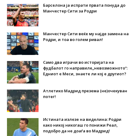
Барселона ја испрати првата понуда до
Манчестер Сити за Родри
Манчестер Сити веќе му најде замена на
Родри, и тоа во голем ривал!
Само два играчи во историјата на
фудбалот го направиле„невозможното“:
Едниот е Меси, знаете ли кој е другиот?
Атлетико Мадрид презема (не)очекуван
потег!
Истината излезе на виделина: Родри
како никој никогаш го понижи Реал,
подобро да не доаѓа во Мадрид!