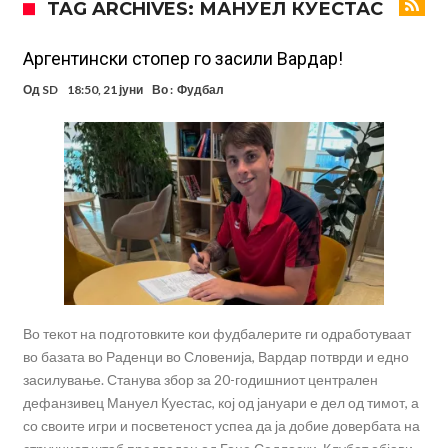
TAG ARCHIVES: МАНУЕЛ КУЕСТАС
Јувентус го сака Рајндерс, но под еден услов
ПСЖ и Ливерпул имаат доверба дека ќе постигнат договор за
Аргентински стопер го засили Вардар!
Баркола
Барселона ја испрати првата понуда до Манчестер Сити за Родри
Од
SD
18:50, 21 јуни
Во :
Фудбал
Манчестер Сити веќе му најде замена на Родри, и тоа во голем
ривал!
Само два играчи во историјата на фудбалот го
направиле„невозможното“: Едниот е Меси, знаете ли кој е
Атлетико Мадрид презема (не)очекуван потег!
другиот?
Истината излезе на виделина: Родри како никој никогаш го понижи
Реал, подобро да не доаѓа во Мадрид!
Пресврт во трансферот на Ромеро? Интер нема доволно
средства, Атлетико ја следи ситуацијата
Во текот на подготовките кои фудбалерите ги одработуваат
во базата во Раденци во Словенија, Вардар потврди и едно
засилување. Станува збор за 20-годишниот централен
дефанзивец Мануел Куестас, кој од јануари е дел од тимот, а
со своите игри и посветеност успеа да ја добие довербата на