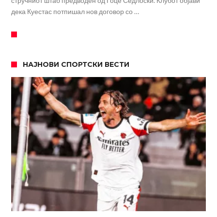
стручниот штаб предводен од Гоце Седлоски. Клубот објави
дека Куестас потпишал нов договор со …
НАЈНОВИ СПОРТСКИ ВЕСТИ