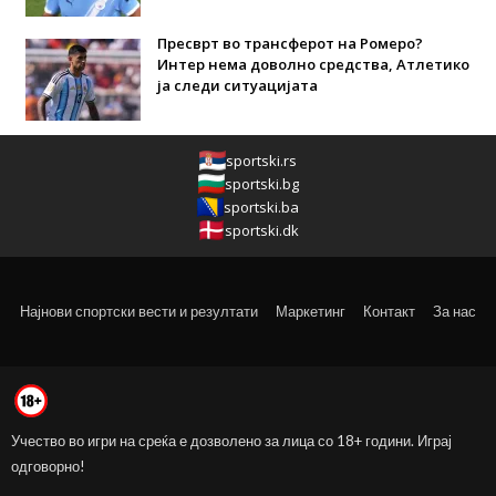
Пресврт во трансферот на Ромеро?
Интер нема доволно средства, Атлетико
ја следи ситуацијата
sportski.rs
sportski.bg
sportski.ba
sportski.dk
Најнови спортски вести и резултати
Маркетинг
Контакт
За нас
Учество во игри на среќа е дозволено за лица со 18+ години. Играј
одговорно!