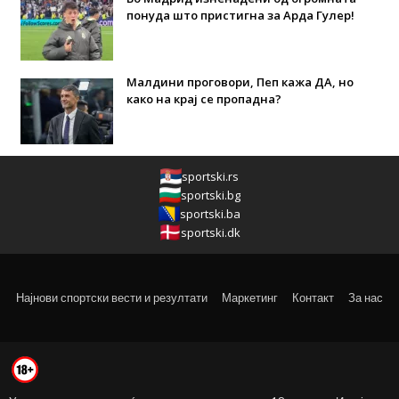
понуда што пристигна за Арда Гулер!
Малдини проговори, Пеп кажа ДА, но
како на крај се пропадна?
sportski.rs
sportski.bg
sportski.ba
sportski.dk
Најнови спортски вести и резултати
Маркетинг
Контакт
За нас