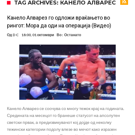
TAG ARCHIVES: КАНЕЛО АЛВАРЕС
Тикет на денот (понеделник, 10.08.2026)
Феран Торес се поблиску до трансфер во ПСЖ
Канело Алварез го одложи враќањето во
рингот: Мора да оди на операција (Видео)
Даниел Малдини повторно го смени клубот во Серија “А”
Од
D C
18:00, 01 октомври
Во :
Останато
Аморим донесе одлука: Милан ќе го крати составот
Вирално видео од Уругвај: Топка предизвика сообраќајна несреќа
Пакет од 50.000.000 евра, Дошан Влаховиќ подготвен за потпис?
Во Мадрид изненадени од огромната понуда што пристигна за
Арда Гулер!
Малдини проговори, Пеп кажа ДА, но како на крај се пропадна?
Канело Алварез се соочува со многу тежок крај на годината.
Средината на месецот го бранеше статусот на апсолутен
светски првак, а предизвикувачот кој дојде од неколку
тежински категории подолу влезе во мечот како изразен