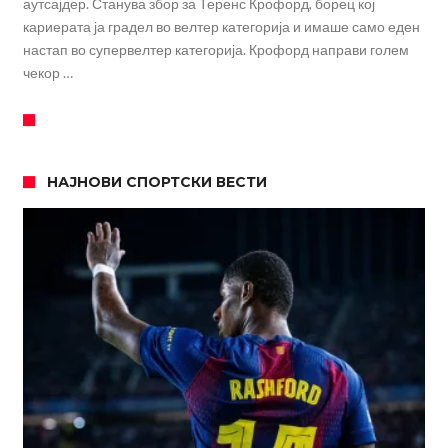
аутсајдер. Станува збор за Теренс Крофорд, борец кој
кариерата ја градел во велтер категорија и имаше само еден
настап во супервелтер категорија. Крофорд направи голем
чекор …
НАЈНОВИ СПОРТСКИ ВЕСТИ