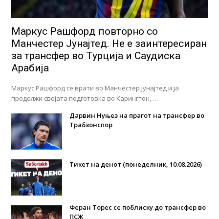
Маркус Рашфорд повторно со
Манчестер Јунајтед. Не е заинтересиран
за трансфер во Турција и Саудиска
Арабија
Маркус Рашфорд се врати во Манчестер Јунајтед и ја
продолжи својата подготовка во Карингтон, …
Дарвин Нуњез на прагот на трансфер во
Трабзонспор
Тикет на денот (понеделник, 10.08.2026)
Феран Торес се поблиску до трансфер во
ПСЖ