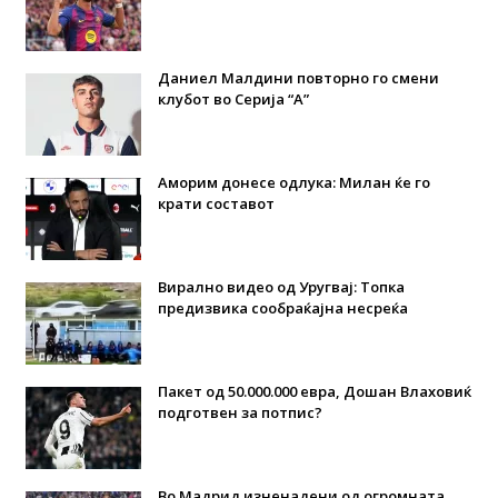
Даниел Малдини повторно го смени
клубот во Серија “А”
Аморим донесе одлука: Милан ќе го
крати составот
Вирално видео од Уругвај: Топка
предизвика сообраќајна несреќа
Пакет од 50.000.000 евра, Дошан Влаховиќ
подготвен за потпис?
Во Мадрид изненадени од огромната