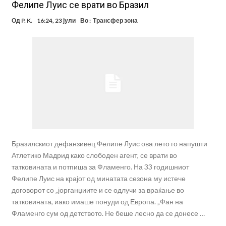
Фелипе Луис се врати во Бразил
Од
P. K.
16:24, 23 јули
Во :
Трансфер зона
Бразилскиот дефанзивец Фелипе Луис ова лето го напушти
Атлетико Мадрид како слободен агент, се врати во
татковината и потпиша за Фламенго. На 33 годишниот
Фелипе Луис на крајот од минатата сезона му истече
договорот со „јорганџиите и се одлучи за враќање во
татковината, иако имаше понуди од Европа. „Фан на
Фламенго сум од детството. Не беше лесно да се донесе …