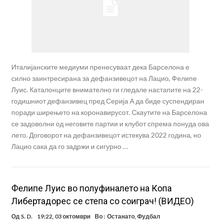
Италијанските медиуми пренесуваат дека Барселона е
силно заинтресирана за дефанзивецот на Лацио, Фeлипе
Луис. Каталонците внимателно ги гледале настапите на 22-
годишниот дефанзивец пред Серија А да биде суспендиран
поради ширењето на коронавирусот. Скаутите на Барселона
се задоволни од неговите партии и клубот спрема понуда ова
лето. Договорот на дефанзивецот истекува 2022 година, но
Лацио сака да го задржи и сигурно …
Фелипе Луис во полуфиналето на Копа
Либертадорес се степа со соиграч! (ВИДЕО)
Од
S. D.
19:22, 03 октомври
Во :
Останато
,
Фудбал