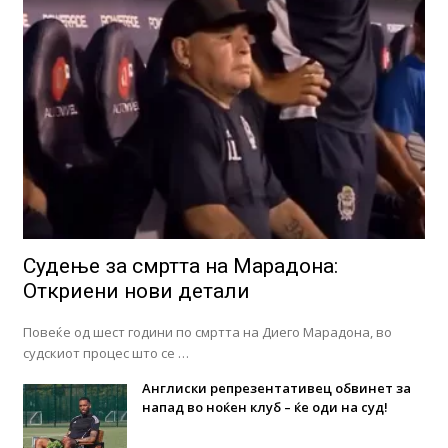
Судење за смртта на Марадона:
Откриени нови детали
Повеќе од шест години по смртта на Диего Марадона, во
судскиот процес што се …
Англиски репрезентативец обвинет за
напад во ноќен клуб – ќе оди на суд!