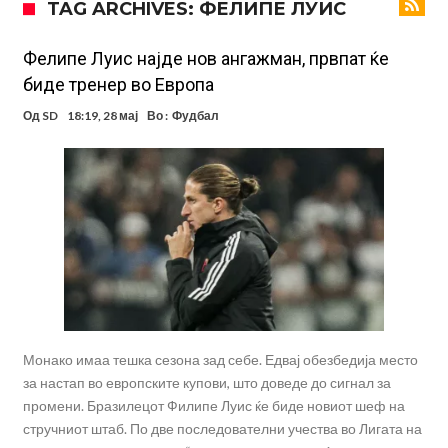
TAG ARCHIVES: ФЕЛИПЕ ЛУИС
фудбалер на Барселона
Ливерпул и Арсенал влегуваат во „војна“ поради фудбалер
вреден 69 милиони евра!
Кој го убеди Родри да ја избере Барселона?
Фелипе Луис најде нов ангажман, првпат ќе
биде тренер во Европа
Инфантино го возвраќа ударот, кој сè досега го поддржал?
Од
SD
18:19, 28 мај
Во :
Фудбал
„Влегувам на стадионот за да го разнесам Меси со четири бомби“
Реал потроши повеќе од 200 милиони евра, но не го затвора
паричникот – ќе има уште засилувања!
После распродажба, време е Њукасл да ја отвори касата, дали
има 100.000.000 евра за да ги задоволи Германците?
Ова што се случи на другиот крај од планетата најдобро покажува
кој е и што е Лука Модриќ
Монако имаа тешка сезона зад себе. Едвај обезбедија место
за настап во европските купови, што доведе до сигнал за
промени. Бразилецот Филипе Луис ќе биде новиот шеф на
стручниот штаб. По две последователни учества во Лигата на