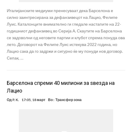
Италијанските медиуми пренесуваат дека Барселона е
силно заинтресирана за дефанзивецот на Лацио, Фeлипе
Луис. Каталонците внимателно ги гледале настапите на 22-
годишниот дефанзивец во Серија А. Скаутите на Барселона
се задоволни од неговите партии и клубот спрема понуда ова
лето. Договорот на Фелипе Луис истекува 2022 година, но
Лацио сака да го задржи и сигурно ќе му понуди нов договор.
Сепак, …
Барселона спреми 40 милиони за ѕвезда на
Лацио
Од
P. K.
17:05, 18 март
Во :
Трансфер зона