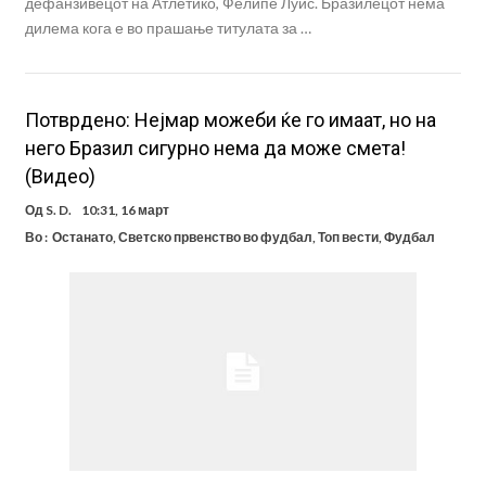
дефанзивецот на Атлетико, Фелипе Луис. Бразилецот нема
дилема кога е во прашање титулата за …
Потврдено: Нејмар можеби ќе го имаат, но на
него Бразил сигурно нема да може смета!
(Видео)
Од
S. D.
10:31, 16 март
Во :
Останато
,
Светско првенство во фудбал
,
Топ вести
,
Фудбал