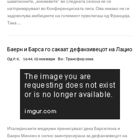
шампионите, „кнежевите“ во следната сезона ќе се
натпреваруваат во Конференциската лига. Ова никако не ги
задоволува амбициите на големиот прволигаш од Франција.
Така …
Баерн и Барса го сакаат дефанзивецот на Лацио
Од
P. K.
16:44, 02 ноември
Во :
Трансфер зона
Италијанските медиуми пренесуваат дека Барселона и
Баерн Минхен е силно заинтресирана за дефанзивецот на