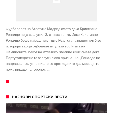
Фудбалерот на Атлетико Мадрид смета дека Кристиано
Роналдо не ја заслужил Златната топка. Иако Кристиано
Роналдо беше најзаслужен што Реал стана првиот клуб во
историјата кој ја одбранил титулата во Лигата на
шампионите, бекот на Атлетико, Фелипе Луис смета дека
Португалецот не го заслужил ова признание. „Роналдо не
направи апсолутно ништо во претходните два месеци, го
нема никаде на теренот. …
НАЈНОВИ СПОРТСКИ ВЕСТИ