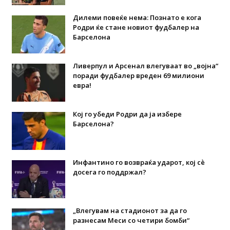
Дилеми повеќе нема: Познато е кога
Родри ќе стане новиот фудбалер на
Барселона
Ливерпул и Арсенал влегуваат во „војна“
поради фудбалер вреден 69 милиони
евра!
Кој го убеди Родри да ја избере
Барселона?
Инфантино го возвраќа ударот, кој сè
досега го поддржал?
„Влегувам на стадионот за да го
разнесам Меси со четири бомби“