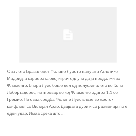
Oва лето Бразилецот Фелипе Луис го напушти Атлетико
Мадрид, а кариерата овој играч одлучи да ја продолжи во
Фламенго. Вчера Луис беше дел од полуфиналето во Копа
Либертадорес, натпревар во кој Фламенго одигра 1:1 со
Гремио. На оваа средба Фелипе Луис влезе во жесток
конфликт со Вилијан Арао. Двајцата дури и си разменија по е
еден удар. Имаа среќа што …