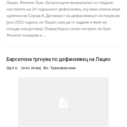
Лацио, Фeлипе Луис. Каталонците внимателно ги гледале
настапите на 24-годишниот дефанзивец, кој оваа сезона игра
одлично во Серија А. Договорот на дефанзивецот истекува во
јуни 2022 година, но Лацио сака да го задржи и веќе му
понуди нов договор. Покрај Барса силен интерес за Луис
Фелипе покажува и …
Барселона тргнува по дефанзивец на Лацио
Од
P. K.
16:43, 04 мај
Во :
Трансфер зона