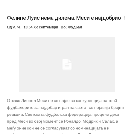
Фелипе Луис нема дилема: Меси е најдобриот!
Од
V. M.
13:54, 06 септември
Во :
Фудбал
Откако Лионел Меси не се најде во конкуренција на топ3
фудбалерите за најдобар играч на светот се појавија бројни
реакции. Светската фудбалска федерација процени дека
пред Меси во овој момент се Роналдо, Модриќ и Салах, а
меѓу оние кои не се согласуваат со номинацијата е и