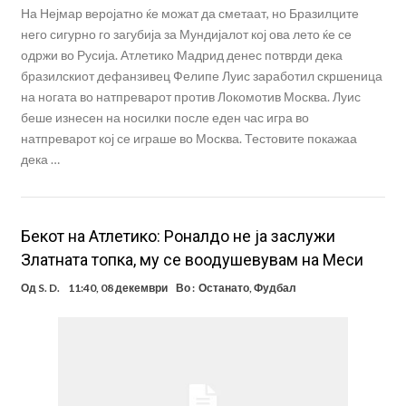
На Нејмар веројатно ќе можат да сметаат, но Бразилците
него сигурно го загубија за Мундијалот кој ова лето ќе се
одржи во Русија. Атлетико Мадрид денес потврди дека
бразилскиот дефанзивец Фелипе Луис заработил скршеница
на ногата во натпреварот против Локомотив Москва. Луис
беше изнесен на носилки после еден час игра во
натпреварот кој се играше во Москва. Тестовите покажаа
дека …
Бекот на Атлетико: Роналдо не ја заслужи
Златната топка, му се воодушевувам на Меси
Од
S. D.
11:40, 08 декември
Во :
Останато
,
Фудбал