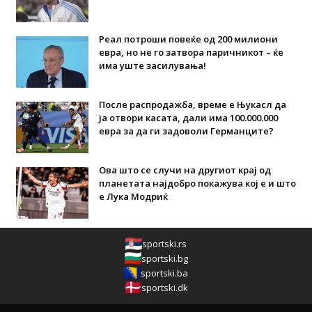
Реал потроши повеќе од 200 милиони
евра, но не го затвора паричникот – ќе
има уште засилувања!
После распродажба, време е Њукасл да
ја отвори касата, дали има 100.000.000
евра за да ги задоволи Германците?
Ова што се случи на другиот крај од
планетата најдобро покажува кој е и што
е Лука Модриќ
sportski.rs
sportski.bg
sportski.ba
sportski.dk