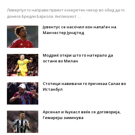
Ливерпул го направи првиот конкретен чекор во обид да го
донесе Бредли Баркола. Англискиот …
Јувентус се насочил кон напаѓач на
Манчестер Јунајтед
Модриќ откри што го натерало да
остане во Милан
Стотици навивачи го пречекаа Салах во
Истанбул
Арсенал и Њукасл веќе се договорија,
Гимарејш заминува