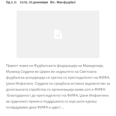
Од
S. D.
10:02, 05 декември
Во :
Мак фудбал
Првиот човек на Фудбалската федерација на Македонија,
Муамед Сејдини во Цирих во седиштето на Светската
фудбалска асоцијација се сретна со претседателот на ФИФА,
Џани Инфатино. Сејдини по средбата истакна задоволство за
досегашната соработка со организација каква што е ФИФА.
-Благодарност до претседателот на ФИФА, Џани Инфантино
за срдечниот прием и поддршката со која уште еднаш
потврдуваме дека ФИФА е цврст …