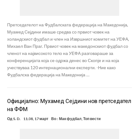
Претседателот на Фудбалската федерација на Македонија,
Муамед Сејдини имаше средва со првиот човек на
холандскиот фудбал и член на Извршниот комитет на УЕФА,
Михаел Ван Праг. Првиот човек на македонскиот фудбал со
членот на највисокото тело на УЕФА разговараше за
конференцијата која се одржа денес во Скопје и на која
учествуваа 120 интернационални експерти. -Ние како
Фудбалска федерација на Македонија …
Oфицијално: Мухамед Сејдини нов претседател
на ФФМ
Од
S. D.
11:38, 17 март
Во :
Мак фудбал
,
Топ вести