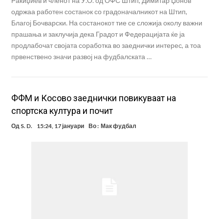
Ракиџиев и членот на У.О. од ОФС Штип, Димитар Џонов
одржаа работен состанок со градоначалникот на Штип,
Благој Бочварски. На состанокот тие се сложија околу важни
прашања и заклучија дека Градот и Федерацијата ќе ја
продлабочат својата соработка во заеднички интерес, а тоа
првенствено значи развој на фудбалската …
ФФМ и Косово заеднички повикуваат на
спортска култура и почит
Од
S. D.
15:24, 17 јануари
Во :
Мак фудбал