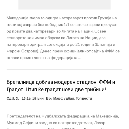
Maкедонија вчера го одигра натпреварот против Грузија на
гости кој заврши без победник 1:1 со што се зврши циклусот
од првите два натпревари во Лигата на Нации. Освен
сениорите кои имаа обврски во Лигата на Нации, два
натпревари одигра и селекцијата до 21 години (Шпанија и
Фарски Острови). Денес преку официјалниот сајт на ФФМ се
огласи првиот човек на федерацијата …
Брегалница добива модерен стадион: ФФМ и
Градот Штип ќе градат нови две трибини!
Од
S. D.
13:16, 18 јуни
Во :
Мак фудбал
,
Топ вести
Претседателот на Фудбалската федерација на Македонија,
Муамед Сејдини заедно со потпретседателот, Лазар