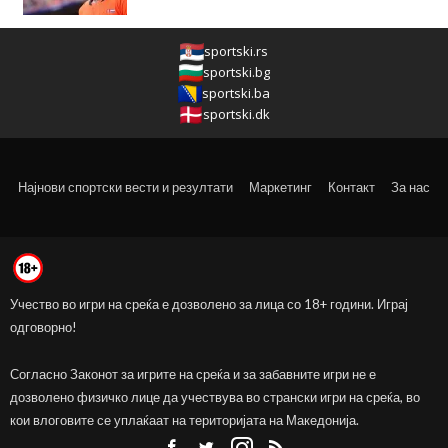
sportski.rs
sportski.bg
sportski.ba
sportski.dk
Најнови спортски вести и резултати
Маркетинг
Контакт
За нас
Учество во игри на среќа е дозволено за лица со 18+ години. Играј
одговорно!
Согласно Законот за игрите на среќа и за забавните игри не е
дозволено физичко лице да учествува во странски игри на среќа, во
кои влоговите се уплаќаат на територијата на Македонија.