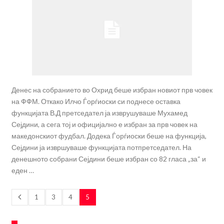
Денес на собранието во Охрид беше избран новиот прв човек
на ФФМ. Откако Илчо Ѓорѓиоски си поднесе оставка
функцијата В.Д претседател ја изврушуваше Мухамед
Сејдини, а сега тој и официјално е избран за прв човек на
македонскиот фудбал. Додека Ѓорѓиоски беше на функција,
Сејдини ја извршуваше функцијата потпретседател. На
денешното собрани Сејдини беше избран со 82 гласа „за“ и
еден …
1
3
4
5