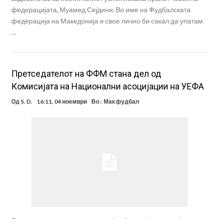
федерацијата, Муамед Сејдини. Во име на Фудбалската
федерација на Македонија и свое лично би сакал да упатам
…
Претседателот на ФФМ стана дел од
Комисијата на Национални асоцијации на УЕФА
Од
S. D.
16:11, 04 ноември
Во :
Мак фудбал