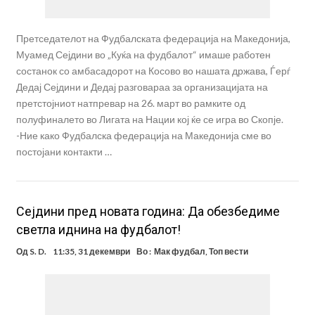
Претседателот на Фудбалската федерација на Македонија,
Муамед Сејдини во „Куќа на фудбалот“ имаше работен
состанок со амбасадорот на Косово во нашата држава, Ѓерѓ
Дедај Сејдини и Дедај разговараа за организацијата на
претстојниот натпревар на 26. март во рамките од
полуфиналето во Лигата на Нации кој ќе се игра во Скопје.
-Ние како Фудбалска федерација на Македонија сме во
постојани контакти …
Сејдини пред новата година: Да обезбедиме
светла иднина на фудбалот!
Од
S. D.
11:35, 31 декември
Во :
Мак фудбал
,
Топ вести