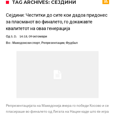
TAG ARCHIVES: СЕЈДИНИ
Стотици навивачи го пречекаа Салах во Истанбул
Арсенал и Њукасл веќе се договорија, Гимарејш заминува
Сејдини: Честитки до сите кои дадоа придонес
за пласманот во финалето, го докажавте
АРСЕНАЛ ГО ЛАДИ ШАМПАЊОТ: Винисиус на праг на Лондон!
квалитетот на оваа генерација
Познат е следниот клуб на Душан Влаховиќ!
Од
S. D.
14:18, 09 октомври
Решено е: Реал Мадрид го испраќа својот млад талент во Серија
Во :
Македонски спорт
,
Репрезентации
,
Фудбал
“А”
Лукаку бара нов клуб
Тотенхем започна преговори со Гакпо
Репрезентацијата на Македонија вчера го победи Косово и се
пласираше во финалето од Лигата на Нации каде што ќе игра