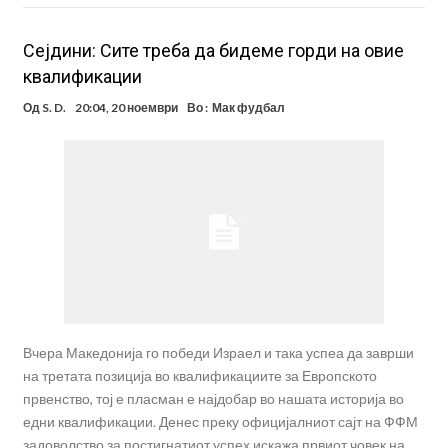
Сејдини: Сите треба да бидеме горди на овие
квалификации
Од
S. D.
20:04, 20 ноември
Во :
Мак фудбал
Вчера Македонија го победи Израел и така успеа да заврши
на третата позиција во квалификациите за Европското
првенство, тој е пласман е најдобар во нашата историја во
едни квалификации. Денес преку официјалниот сајт на ФФМ
задоволство за постигнатиот успех искажа првиот човек на