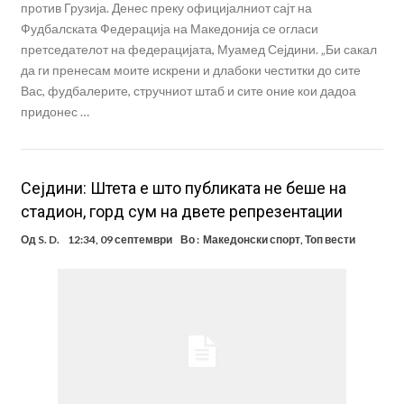
против Грузија. Денес преку официјалниот сајт на
Фудбалската Федерација на Македонија се огласи
претседателот на федерацијата, Муамед Сејдини. „Би сакал
да ги пренесам моите искрени и длабоки честитки до сите
Вас, фудбалерите, стручниот штаб и сите оние кои дадоа
придонес …
Сејдини: Штета е што публиката не беше на
стадион, горд сум на двете репрезентации
Од
S. D.
12:34, 09 септември
Во :
Македонски спорт
,
Топ вести