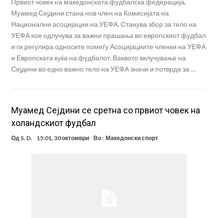
Првиот човек на македонската фудбалска федерација,
Муамед Сејдини стана нов член на Комисијата на
Национални асоцијации на УЕФА. Станува збор за тело на
УЕФА кое одлучува за важни прашања во европскиот фудбал
и ги регулира односите помеѓу Асоцијациите членки на УЕФА
и Европската куќа на фудбалот. Ваквото вклучување на
Сејдини во едно важно тело на УЕФА значи и потврда за …
Mуамед Сејдини се сретна со првиот човек на
холандскиот фудбал
Од
S. D.
15:01, 30 октомври
Во :
Македонски спорт