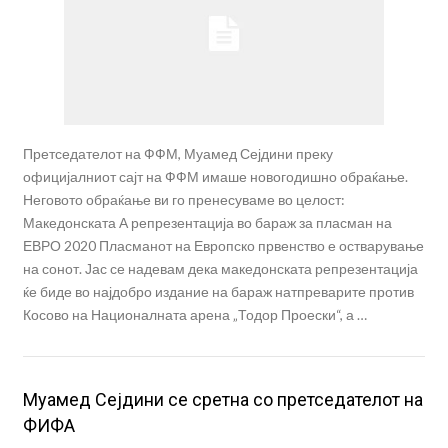
Претседателот на ФФМ, Муамед Сејдини преку
официјалниот сајт на ФФМ имаше новогодишно обраќање.
Неговото обраќање ви го пренесуваме во целост:
Македонската А репрезентација во бараж за пласман на
ЕВРО 2020 Пласманот на Европско првенство е остварување
на сонот. Јас се надевам дека македонската репрезентација
ќе биде во најдобро издание на бараж натпреварите против
Косово на Националната арена „Тодор Проески“, а …
Муамед Сејдини се сретна со претседателот на
ФИФА