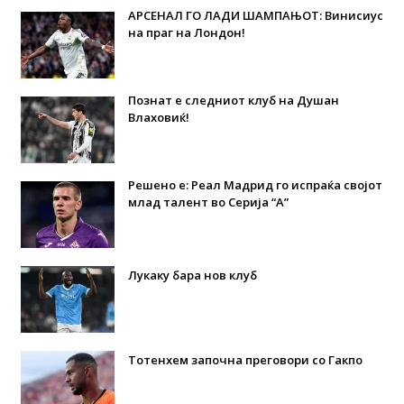
АРСЕНАЛ ГО ЛАДИ ШАМПАЊОТ: Винисиус
на праг на Лондон!
Познат е следниот клуб на Душан
Влаховиќ!
Решено е: Реал Мадрид го испраќа својот
млад талент во Серија “А”
Лукаку бара нов клуб
Тотенхем започна преговори со Гакпо