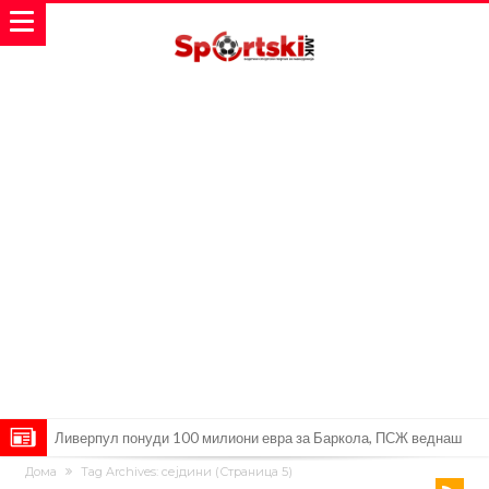
Јувентус се насочил кон напаѓач на Манчестер Јунајтед
Дома
Tag Archives: сејдини
(Страница 5)
Модриќ откри што го натерало да остане во Милан