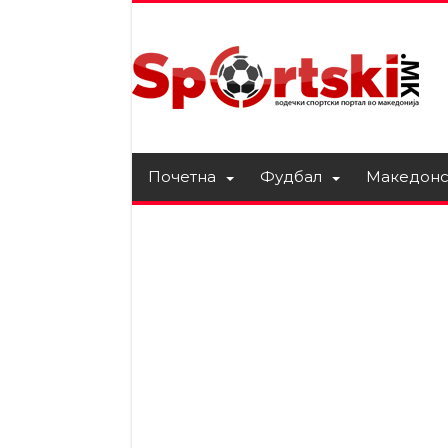
Почетна
Фудбал
Македонс