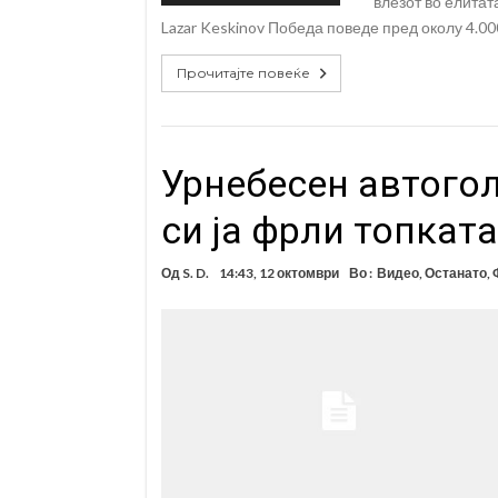
влезот во елитат
Lazar Keskinov Победа поведе пред околу 4.00
Прочитајте повеќе
Урнебесен автогол
си ја фрли топката
Од
S. D.
14:43, 12 октомври
Во :
Видео
,
Останато
,