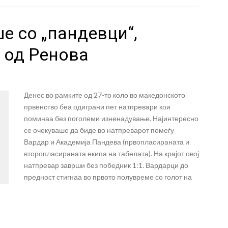
е со „пандевци“,
 од Ренова
Денес во рамките од 27-то коло во македонското
првенство беа одиграни пет натпревари кои
поминаа без поголеми изненадување. Најинтересно
се очекуваше да биде во натпреварот помеѓу
Вардар и Академија Пандева (првопласираната и
второпласираната екипа на табелата). На крајот овој
натпревар заврши без победник 1:1. Вардарци до
предност стигнаа во првото полувреме со голот на