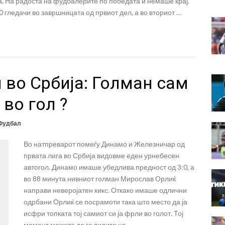
а. На радоста на фудбалерите по победата и немаше крај.
0 гледачи во завршницата од првиот дел, а во вториот …
 во Србија: Голман сам
 во гол ?
Фудбал
Во натпреварот помеѓу Динамо и Железничар од
првата лига во Србија видовме еден урнебесен
автогол. Динамо имаше убедлива предност од 3:0, а
во 88 минута нивниот голман Мирослав Орлиќ
направи неверојатен кикс. Откако имаше одлични
одрбани Орлиќ се посрамоти така што место да ја
исфри топката тој самиот си ја фрли во голот. Тој
момент можете да го видите на …