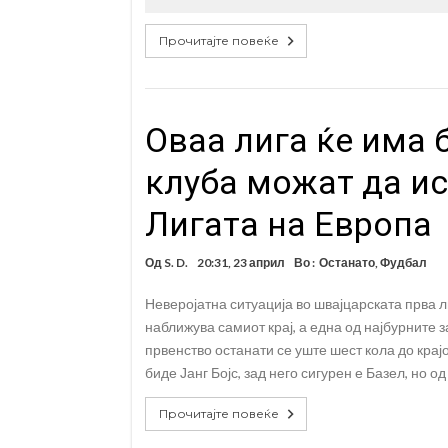
Прочитајте повеќе
Оваа лига ќе има 
клуба можат да ис
Лигата на Европа
Од
S. D.
20:31, 23 април
Во :
Останато
,
Фудбал
Неверојатна ситуација во швајцарската прва л
наближува самиот крај, а една од најбурните з
првенство останати се уште шест кола до крај
биде Јанг Бојс, зад него сигурен е Базел, но о
Прочитајте повеќе