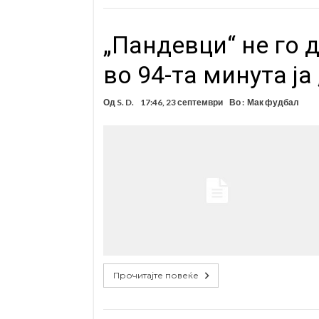
„Пандевци“ не го 
во 94-та минута ј
Од
S. D.
17:46, 23 септември
Во :
Мак фудбал
Прочитајте повеќе