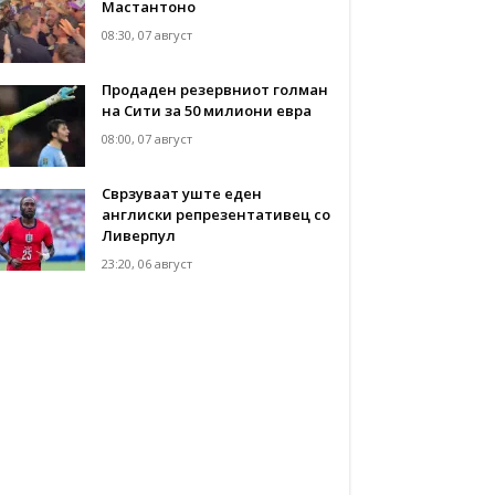
Мастантоно
08:30, 07 август
Продаден резервниот голман
на Сити за 50 милиони евра
08:00, 07 август
Сврзуваат уште еден
англиски репрезентативец со
Ливерпул
23:20, 06 август