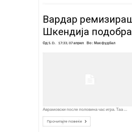
Вардар ремизираш
Шкендија подобра
Од
S. D.
17:33, 07 април
Во :
Мак фудбал
Аврамовски после половина час игра. Таа …
Прочитајте повеќе