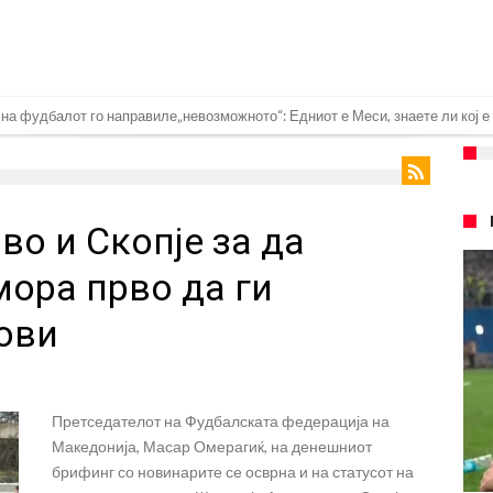
очекуван потег!
Родри како никој никогаш го понижи Реал, подобро да не доаѓа во Мадрид!
еро? Интер нема доволно средства, Атлетико ја следи ситуацијата
о и Скопје за да
 бек – трансфер вреден 21 милион евра
д Турција
мора прво да ги
026)
ови
но
а Сити за 50 милиони евра
 репрезентативец со Ливерпул
Претседателот на Фудбалската федерација на
Македонија, Масар Омерагиќ, на денешниот
брифинг со новинарите се осврна и на статусот на