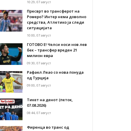
10:29, 07 август
Пресврт во трансферот на
Ромеро? Интер нема доволно
средства, Атлетико ја следи
ситуацијата
10:00, 07 август
ГОТОВО Е! Челси носи нов лев
бек – трансфер вреден 21
милион евра
09:30, 07 август
Рафаел Леао со нова понуда
од Турција
09:00, 07 август
Тикет на денот (петок,
07.08.2026)
08:44, 07 август
Фиренца во транс од