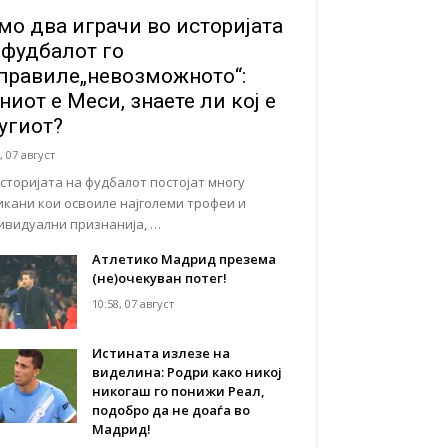
мо два играчи во историјата
 фудбалот го
правиле„невозможното“:
ниот е Меси, знаете ли кој е
угиот?
, 07 август
историјата на фудбалот постојат многу
икани кои освоиле најголеми трофеи и
ивидуални признанија, …
Атлетико Мадрид презема
(не)очекуван потег!
10:58, 07 август
Истината излезе на
виделина: Родри како никој
никогаш го понижи Реал,
подобро да не доаѓа во
Мадрид!