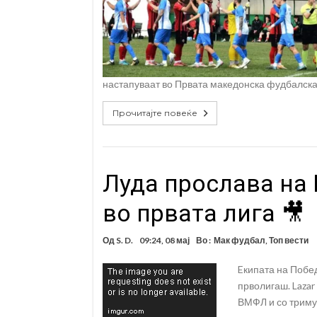
настапуваат во Првата македонска фудбалска 
Прочитајте повеќе
Луда прослава на
во првата лига 🎥
Од
S. D.
09:24, 08 мај
Во :
Мак фудбал
,
Топ вести
Eкипата на Побе
прволигаш. Lazar
ВМФЛ и со тримуф