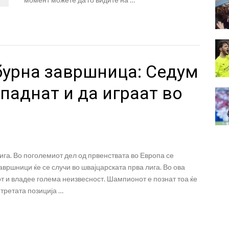
бурна завршница: Седум
паднат и да играат во
ига. Во поголемиот дел од првенствата во Европа се
авршници ќе се случи во швајцарската прва лига. Во ова
от и владее голема неизвесност. Шампионот е познат тоа ќе
д третата позиција …