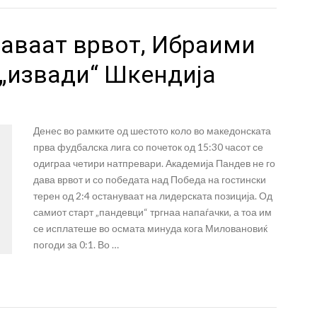
даваат врвот, Ибраими
а „извади“ Шкендија
Денес во рамките од шестото коло во македонската
прва фудбалска лига со почеток од 15:30 часот се
одиграа четири натпревари. Академија Пандев не го
дава врвот и со победата над Победа на гостински
терен од 2:4 остануваат на лидерската позиција. Од
самиот старт „пандевци“ тргнаа напаѓачки, а тоа им
се исплатеше во осмата минуда кога Миловановиќ
погоди за 0:1. Во …