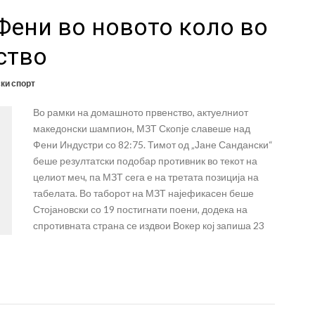
Фени во новото коло во
ство
ки спорт
Во рамки на домашното првенство, актуелниот
македонски шампион, МЗТ Скопје славеше над
Фени Индустри со 82:75. Тимот од „Јане Сандански“
беше резултатски подобар противник во текот на
целиот меч, па МЗТ сега е на третата позиција на
табелата. Во таборот на МЗТ најефикасен беше
Стојановски со 19 постигнати поени, додека на
спротивната страна се издвои Вокер кој запиша 23