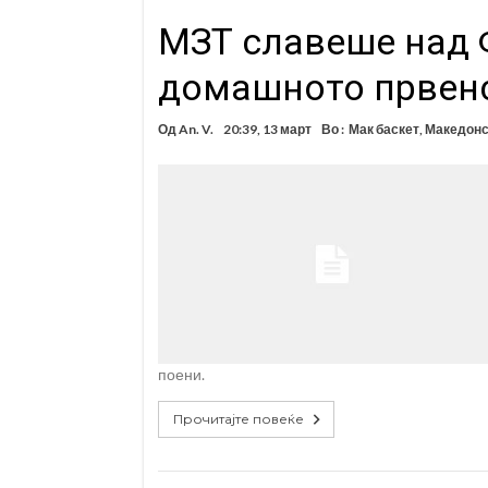
МЗТ славеше над 
домашното првен
Од
An. V.
20:39, 13 март
Во :
Мак баскет
,
Македонс
поени.
Прочитајте повеќе