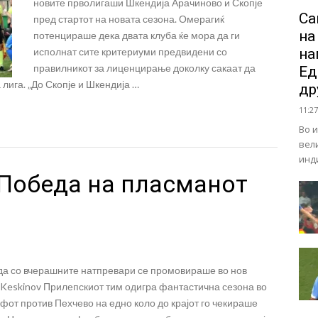
новите прволигаши Шкендија Арачиново и Скопје
Са
пред стартот на новата сезона. Омерагиќ
на
потенцираше дека двата клуба ќе мора да ги
исполнат сите критериуми предвидени со
на
правилникот за лиценцирање доколку сакаат да
Ед
лига. „До Скопје и Шкендија …
др
11:27
Во 
вел
инд
 Победа на пласманот
да со вчерашните натпревари се промовираше во нов
 Keskinov Прилепскиот тим одигра фантастична сезона во
от против Пехчево на едно коло до крајот го чекираше