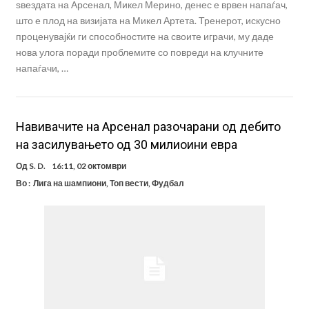
ѕвездата на Арсенал, Микел Мерино, денес е врвен напаѓач,
што е плод на визијата на Микел Артета. Тренерот, искусно
проценувајќи ги способностите на своите играчи, му даде
нова улога поради проблемите со повреди на клучните
напаѓачи, …
Навивачите на Арсенал разочарани од дебито
на засилувањето од 30 милиоини евра
Од
S. D.
16:11, 02 октомври
Во :
Лига на шампиони
,
Топ вести
,
Фудбал