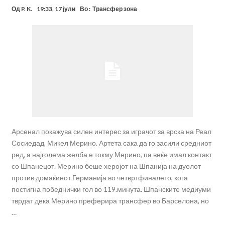
Од
P. K.
19:33, 17 јули
Во :
Трансфер зона
Арсенал покажува силен интерес за играчот за врска на Реал
Сосиедад, Микел Мерино. Артета сака да го засили средниот
ред, а најголема желба е токму Мерино, па веќе имал контакт
со Шпанецот. Мерино беше херојот на Шпанија на дуелот
против домаќинот Германија во четвртфиналето, кога
постигна победнички гол во 119.минута. Шпанските медиуми
тврдат дека Мерино преферира трансфер во Барселона, но
…