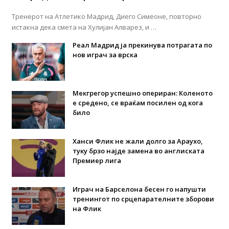
Тренерот на Атлетико Мадрид, Диего Симеоне, повторно
истакна дека смета на Хулијан Алварез, и …
Реал Мадрид ја прекинува потрагата по
нов играч за врска
Мекгрегор успешно опериран: Коленото
е средено, се враќам посилен од кога
било
Ханси Флик не жали долго за Араухо,
туку брзо најде замена во англиската
Премиер лига
Играч на Барселона бесен го напушти
тренингот по срцепарателните зборови
на Флик