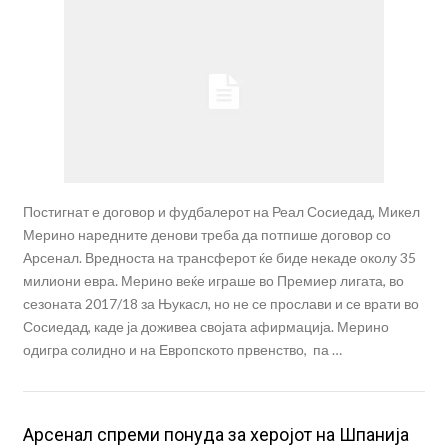
Постигнат е договор и фудбалерот на Реал Сосиедад, Микел
Мерино наредните денови треба да потпише договор со
Арсенал. Вредноста на трансферот ќе биде некаде околу 35
милиони евра. Мерино веќе играше во Премиер лигата, во
сезоната 2017/18 за Њукасл, но не се прослави и се врати во
Сосиедад, каде ја доживеа својата афирмација. Мерино
одигра солидно и на Европското првенство, па …
Арсенал спреми понуда за херојот на Шпанија