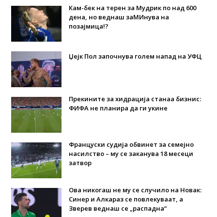
Кам-бек на терен за Мудрик по над 600
дена, но веднаш заМИнува на
позајмица!?
Џејк Пол започнува голем напад на УФЦ
Прекините за хидрација станаа бизнис:
ФИФА не планира да ги укине
Француски судија обвинет за семејно
насилство – му се заканува 18 месеци
затвор
Ова никогаш не му се случило на Новак:
Синер и Алкараз се повлекуваат, а
Зверев веднаш се „распадна“