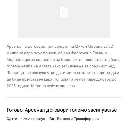
Арсенал го договори трансферот на Микел Мерино за 32
милиони евра плус бонуси, објави Фабртицио Романо.
Мерино одигра солидно и на Европското првенство, па беше
голема желба на Артета како засилување за средниот ред.
Шпанецот се очекува утре да ги мине лекарските прегледи и
да биде претставен како „топџија“, а ќе потпише договор до
2028 година. Мерино веќе играше во …
Готово: Арсенал договори големо засилување
Од
P. K.
17:42, 22 август
Во :
Топ вести
,
Трансфер зона