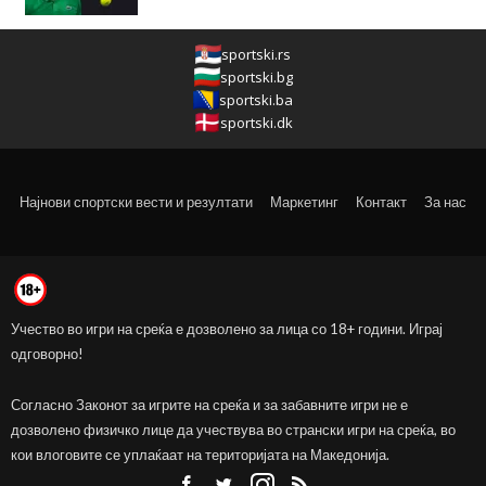
sportski.rs
sportski.bg
sportski.ba
sportski.dk
Најнови спортски вести и резултати
Маркетинг
Контакт
За нас
Учество во игри на среќа е дозволено за лица со 18+ години. Играј
одговорно!
Согласно Законот за игрите на среќа и за забавните игри не е
дозволено физичко лице да учествува во странски игри на среќа, во
кои влоговите се уплаќаат на територијата на Македонија.