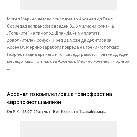
Mикел Мерино летово пристигна во Арсенал од Реал
Сосиедад во трансфер вреден 31,6 милиони фунти, а
„Топџиите“ на тимот од Шпанија ќе му платат и
дополнителни бонуси. Пред да може да дебитира за
Арсенал, Мерино заработи повреда на тренингот откако
Габриел падна врз него и го повреди рамото. Повеќе од еден
месец откако потпиша за Арсенал, Мерино конечно ги одигра
…
Арсенал го комплетираше трансферот на
европскиот шампион
Од
P. K.
13:27, 25 август
Во :
Топ вести
,
Трансфер зона