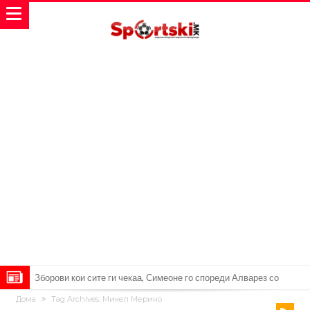
Зборови кои сите ги чекаа, Симеоне го спореди Алварез со
Дома
Tag Archives: Микел Мерино
Гризман
Реал Мадрид ја прекинува потрагата по нов играч за врска