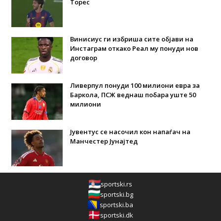
Торес
Винисиус ги избриша сите објави на
Инстаграм откако Реал му понуди нов
договор
Ливерпул понуди 100 милиони евра за
Баркола, ПСЖ веднаш побара уште 50
милиони
Јувентус се насочил кон напаѓач на
Манчестер Јунајтед
sportski.rs
sportski.bg
sportski.ba
sportski.dk