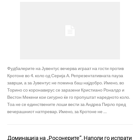
Фудбалерите на Јувентус вечерва играат на гости против
Кротоне во 4. коло од Серија А. Репрезентативната пауза
заврши, а за Јувентус не помина баш најдобро. Имено, во
Торино со коронавирус се заразени Кристиано Роналдо и
Вестон Мекени кои сигурно ќе го пропуштат наредното коло.
Тоа не се единствените лоши вести за Андреа Пирло пред
вечерашниот натпревар. Имено, за Кротоне не …
Доминација на „Росонерите“, Наполи го испрати