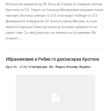
Болоња во рамките од 28. Коло во Серија А славеше против
Кротоне со 3:2. Тимот на Синиша Михајловиќ направи голем
пресврт. Болоња губеше со 2:0, а на крајот победи со 2:3.
Домаќините поведоа во 32. минута преку Месиас, а осум
минути подоцна Сими од пенал ја зголеми предноста на
својот тим. Со овој резултат се замина на полувреме. Во
вториот …
Ибрахимовиќ и Ребиќ го декласираа Кротоне
Од
V. M.
17:01, 07 февруари
Во :
Видео
,
Италија
,
Фудбал