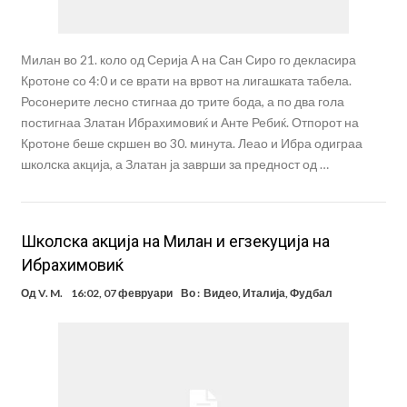
Милан во 21. коло од Серија А на Сан Сиро го декласира
Кротоне со 4:0 и се врати на врвот на лигашката табела.
Росонерите лесно стигнаа до трите бода, а по два гола
постигнаа Златан Ибрахимовиќ и Анте Ребиќ. Отпорот на
Кротоне беше скршен во 30. минута. Леао и Ибра одиграа
школска акција, а Златан ја заврши за предност од …
Школска акција на Милан и егзекуција на
Ибрахимовиќ
Од
V. M.
16:02, 07 февруари
Во :
Видео
,
Италија
,
Фудбал