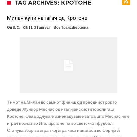
TAG ARCHIVES: КРОТОНЕ
беше неизбежно
Гимараеш успешно ги мина медицинските прегледи во Арсенал
Нов рекорд на Меси при враќање во тимот на Интер Мајами
Mилан купи напаѓач од Кротоне
Тикет на денот (четврток, 06.08.2026)
Од
S. D.
08:11, 31 август
Во :
Трансфер зона
Барселона очекува понуди за Феран Торес
Винисиус ги избриша сите објави на Инстаграм откако Реал му
понуди нов договор
Ливерпул понуди 100 милиони евра за Баркола, ПСЖ веднаш
побара уште 50 милиони
Јувентус се насочил кон напаѓач на Манчестер Јунајтед
Tимот на Милан во самиот финиш од преодниот рок го
доведе Жуниор Месиас од италијанскиот второлигаш
Кротоне. Оваа одлука е изненадување затоа што Месиас не е
играч познат во Италија, а не па во светскиот фудбал.
Станува збор за играч кој игра како напаѓаќ и во Серија А