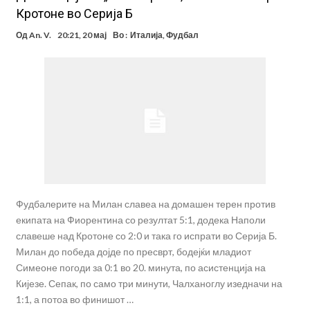
Кротоне во Серија Б
Од
An. V.
20:21, 20 мај
Во :
Италија
,
Фудбал
Фудбалерите на Милан славеа на домашен терен против
екипата на Фиорентина со резултат 5:1, додека Наполи
славеше над Кротоне со 2:0 и така го испрати во Серија Б.
Милан до победа дојде по пресврт, бодејќи младиот
Симеоне погоди за 0:1 во 20. минута, по асистенција на
Кијезе. Сепак, по само три минути, Чалханоглу изедначи на
1:1, а потоа во финишот …