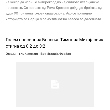
на чекор да испише антирекорд во најсилното италијанско
првенство. Со поразот од Рома Кротоне дојде до бројката од
дури 90 примени голови оваа сезона. Ако се погледне
историјата во Серија А само тимкот на Казлеа во далечната …
Голем пресврт на Болоња: Тимот на Михајловиќ
стигна од 0:2 до 3:2!
Од
S. D.
17:27, 20 март
Во :
Италија
,
Фудбал