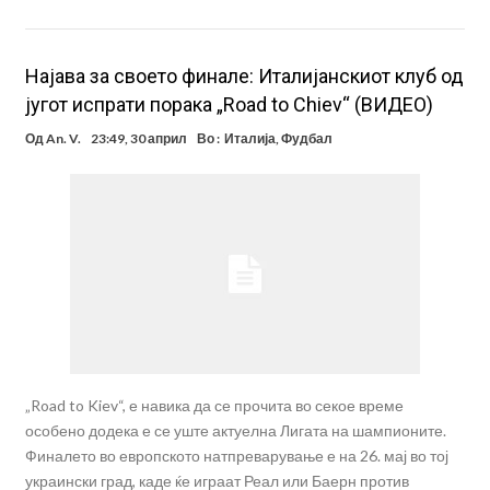
Најава за своето финале: Италијанскиот клуб од
југот испрати порака „Road to Chiev“ (ВИДЕО)
Од
An. V.
23:49, 30 април
Во :
Италија
,
Фудбал
„Road to Kiev“, е навика да се прочита во секое време
особено додека е се уште актуелна Лигата на шампионите.
Финалето во европското натпреварување е на 26. мај во тој
украински град, каде ќе играат Реал или Баерн против