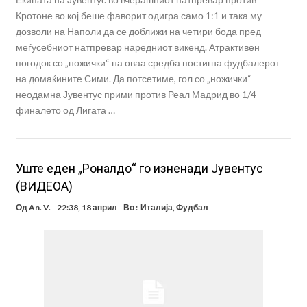
Кротоне во кој беше фаворит одигра само 1:1 и така му
дозволи на Наполи да се доближи на четири бода пред
меѓусебниот натпревар наредниот викенд. Атрактивен
погодок со „ножички“ на оваа средба постигна фудбалерот
на домаќините Сими. Да потсетиме, гол со „ножички“
неодамна Јувентус прими против Реал Мадрид во 1/4
финалето од Лигата …
Уште еден „Роналдо“ го изненади Јувентус
(ВИДЕОА)
Од
An. V.
22:38, 18 април
Во :
Италија
,
Фудбал