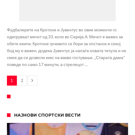
Фудбалерите на Кротоне и Јувентус во овие моменти го
одигруваат мечот од 33. коло во Серија А. Мечот е важен за
обете екипи. Кротоне грчевито се бори за опстанок и секој
бод му е важен, додека Јувентус ја напаѓа новата титула и не
смее да си дозволи кикс на вакво гостување. „Старата дама“
поведе по само 17 минути, а стрелецот …
1
2
НАЈНОВИ СПОРТСКИ ВЕСТИ