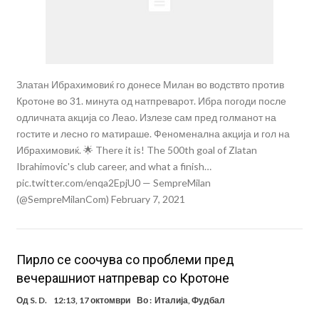
Златан Ибрахимовиќ го донесе Милан во водствто против
Кротоне во 31. минута од натпреварот. Ибра погоди после
одличната акција со Леао. Излезе сам пред голманот на
гостите и лесно го матираше. Феноменална акција и гол на
Ибрахимовиќ. 🌟 There it is! The 500th goal of Zlatan
Ibrahimovic's club career, and what a finish…
pic.twitter.com/enqa2EpjU0 — SempreMilan
(@SempreMilanCom) February 7, 2021
Пирло се соочува со проблеми пред
вечерашниот натпревар со Кротоне
Од
S. D.
12:13, 17 октомври
Во :
Италија
,
Фудбал