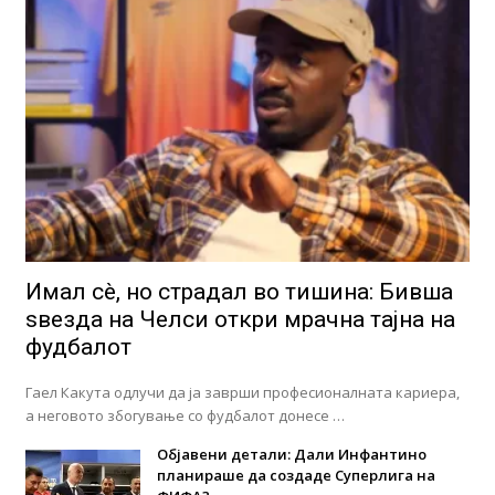
Имал сè, но страдал во тишина: Бивша
ѕвезда на Челси откри мрачна тајна на
фудбалот
Гаел Какута одлучи да ја заврши професионалната кариера,
а неговото збогување со фудбалот донесе …
Објавени детали: Дали Инфантино
планираше да создаде Суперлига на