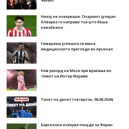
ФИФА?
Никој не очекуваше: Очајниот Јулијан
Алварез го направи тоа што беше
неизбежно
Гимараеш успешно ги мина
медицинските прегледи во Арсенал
Нов рекорд на Меси при враќање во
тимот на Интер Мајами
Тикет на денот (четврток, 06.08.2026)
Барселона очекува понуди за Феран