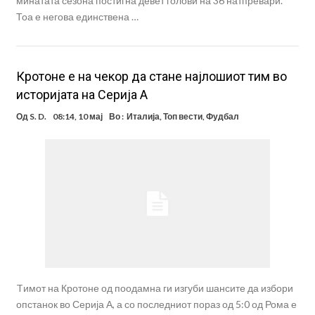
минатата сезона постигна девет голови на 36 натпревари.
Тоа е негова единствена …
Кротоне е на чекор да стане најлошиот тим во
историјата на Серија А
Од
S. D.
08:14, 10 мај
Во :
Италија
,
Топ вести
,
Фудбал
Tимот на Кротоне од поодамна ги изгуби шансите да избори
опстанок во Серија А, а со последниот пораз од 5:0 од Рома е