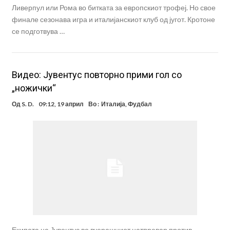
Ливерпул или Рома во битката за европскиот трофеј. Но свое
финале сезонава игра и италијанскиот клуб од југот. Кротоне
се подготвува …
Видео: Јувентус повторно прими гол со
„ножички“
Од
S. D.
09:12, 19 април
Во :
Италија
,
Фудбал
Екипата на Јувентус во вчерашниот натпревар против