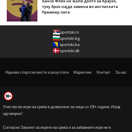
Ханси Флик не жали долго за Араухо,
туку брзо најде замена во англиската
Премиер лига
sportski.rs
sportski.bg
sportski.ba
sportski.dk
Најнови спортски вести и резултати
Маркетинг
Контакт
За нас
Учество во игри на среќа е дозволено за лица со 18+ години. Играј
одговорно!
Согласно Законот за игрите на среќа и за забавните игри не е