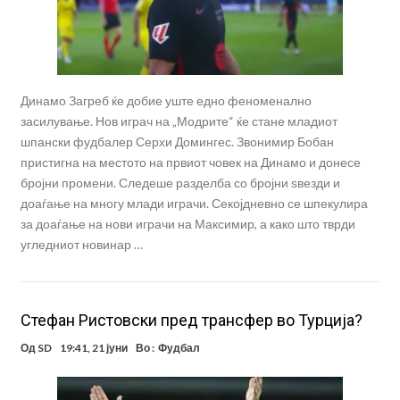
Динамо Загреб ќе добие уште едно феноменално
засилување. Нов играч на „Модрите“ ќе стане младиот
шпански фудбалер Серхи Домингес. Звонимир Бобан
пристигна на местото на првиот човек на Динамо и донесе
бројни промени. Следеше разделба со бројни ѕвезди и
доаѓање на многу млади играчи. Секојдневно се шпекулира
за доаѓање на нови играчи на Максимир, а како што тврди
угледниот новинар …
Стефан Ристовски пред трансфер во Турција?
Од
SD
19:41, 21 јуни
Во :
Фудбал