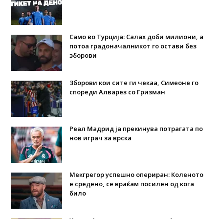
Само во Турција: Салах доби милиони, а
потоа градоначалникот го остави без
зборови
Зборови кои сите ги чекаа, Симеоне го
спореди Алварез со Гризман
Реал Мадрид ја прекинува потрагата по
нов играч за врска
Мекгрегор успешно опериран: Коленото
е средено, се враќам посилен од кога
било