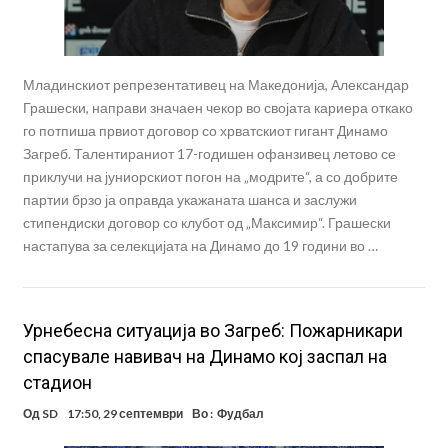
Младинскиот репрезентативец на Македонија, Александар
Грашески, направи значаен чекор во својата кариера откако
го потпиша првиот договор со хрватскиот гигант Динамо
Загреб. Талентираниот 17-годишен офанзивец летово се
приклучи на јуниорскиот погон на „модрите“, а со добрите
партии брзо ја оправда укажаната шанса и заслужи
стипендиски договор со клубот од „Максимир“. Грашески
настапува за селекцијата на Динамо до 19 години во …
Урнебесна ситуација во Загреб: Пожарникари
спасувале навивач на Динамо кој заспал на
стадион
Од
SD
17:50, 29 септември
Во :
Фудбал