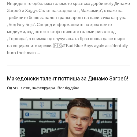
Инцидент го одбележа големото хрватско дерби меѓу Динамо
Загреб и Хајдук Сплит на стадионот „Максимир“, откако на
трибините беше запален транспарент на навивачката група
„Бед Блу Бојс“. Според информациите на хрватските
медиуми, зад потегот стојат нивните големи ривали од
„Торцида“, а снимка од случувањата брзо почна да се шири
на социјалните мрежи. 🇭🇷🧯Bad Blue Boys again accidentally
burn their main …
Македонски талент потпиша за Динамо Загреб!
Од
SD
12:00, 04 февруари
Во :
Фудбал