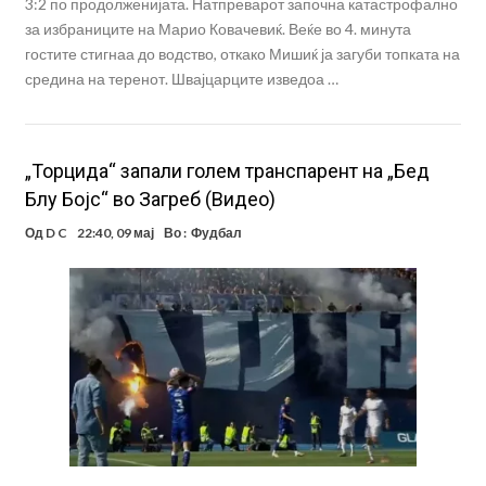
3:2 по продолженијата. Натпреварот започна катастрофално
за избраниците на Марио Ковачевиќ. Веќе во 4. минута
гостите стигнаа до водство, откако Мишиќ ја загуби топката на
средина на теренот. Швајцарците изведоа …
„Торцида“ запали голем транспарент на „Бед
Блу Бојс“ во Загреб (Видео)
Од
D C
22:40, 09 мај
Во :
Фудбал