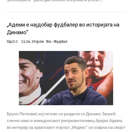
„Адеми е најдобар фудбалер во историјата на
Динамо“
Од
D C
11:26, 29 јули
Во :
Фудбал
Бруно Петковиќ, кој летово се раздели со Динамо Загреб,
слично како и македонскиот репрезентативец Аријан Адеми,
во интервју за хрватскиот портал „Индекс“ се осврна на својот