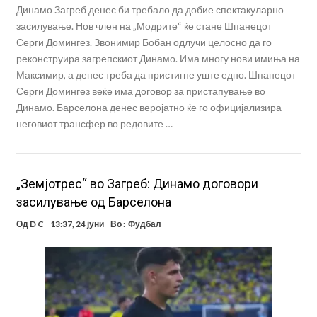
Динамо Загреб денес би требало да добие спектакуларно
засилување. Нов член на „Модрите“ ќе стане Шпанецот
Серги Домингез. Звонимир Бобан одлучи целосно да го
реконструира загрепскиот Динамо. Има многу нови имиња на
Максимир, а денес треба да пристигне уште едно. Шпанецот
Серги Домингез веќе има договор за пристапување во
Динамо. Барселона денес веројатно ќе го официјализира
неговиот трансфер во редовите …
„Земјотрес“ во Загреб: Динамо договори
засилување од Барселона
Од
D C
13:37, 24 јуни
Во :
Фудбал