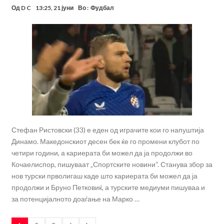
Од
D C
13:25, 21 јуни
Во :
Фудбал
Стефан Ристовски (33) е еден од играчите кои го напуштија
Динамо. Македонскиот десен бек ќе го промени клубот по
четири години, а кариерата би можел да ја продолжи во
Кочаелиспор, пишуваат „Спортските новини“. Станува збор за
нов турски прволигаш каде што кариерата би можел да ја
продолжи и Бруно Петковиќ, а турските медиуми пишуваа и
за потенцијалното доаѓање на Марко …