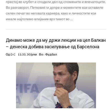
престој во клубот и сподели дел од спомените и впечатоците.
Во разговорот, Петковиќ ги допре и моментите кои оставиле
силен печат во неговата кариера, како и личностите кои
имале најголемо влијание врз тимот во …
Динамо може да му држи лекции на цел Балкан
– денеска добива засилување од Барселона
Од
D C
11:33, 30 јуни
Во :
Фудбал