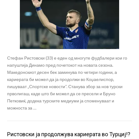
Стефан Ристовски (33) е еден од многуте фудбалери кои го
напуштија Динамо пред почетокот на новата сезона.
Македонскиот десен бек заминува по четири години, а
кариерата би можел да ја продолжи во Коџаелиспор,
пишуваат „Спортске новости“. Станува збор за нов турски
прволигаш, каде што би можел да се пресели и Бруно
Петковиќ, додека турските медиуми ја споменуваат и
можноста за …
Ристовски ја продолжува кариерата во Турциј!?