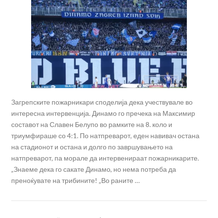
Загрепските пожарникари споделија дека учествувале во
интересна интервенција. Динамо го пречека на Максимир
составот на Славен Белупо во рамките на 8. коло и
триумфираше со 4:1. По натпреварот, еден навивач остана
на стадионот и остана и долго по завршувањето на
натпреварот, па морале да интервенираат пожарникарите.
„Знаеме дека го сакате Динамо, но нема потреба да
преноќувате на трибините! „Во раните …