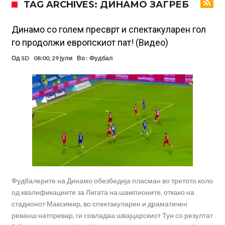
TAG ARCHIVES: ДИНАМО ЗАГРЕБ
Се подготвува фудбалска предавство какво што не е видено од
2010 година?
Тикет на денот (недела, 09.08.2026)
Динамо со голем пресврт и спектакуларен гол
го продолжи европскиот пат! (Видео)
Само во Турција: Салах доби милиони, а потоа градоначалникот
Од
SD
08:00, 29 јули
Во :
Фудбал
го остави без зборови
Зборови кои сите ги чекаа, Симеоне го спореди Алварез со
Гризман
Реал Мадрид ја прекинува потрагата по нов играч за врска
Мекгрегор успешно опериран: Коленото е средено, се враќам
посилен од кога било
Ханси Флик не жали долго за Араухо, туку брзо најде замена во
англиската Премиер лига
Фудбалерите на Динамо обезбедија пласман во третото коло
од квалификациите за Лигата на шампионите, откако на
стадионот Максимир, во спектакуларен и драматичен
реванш натпревар, ги совладаа швајцарскиот Тун со резултат