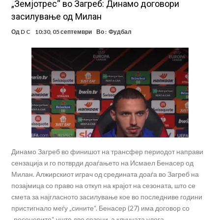
„Земјотрес“ во Загреб: Динамо договори
засилување од Милан
Од
D C
10:30, 05 септември
Во :
Фудбал
Динамо Загреб во финишот на трансфер периодот направи
сензација и го потврди доаѓањето на Исмаел Бенасер од
Милан. Алжирскиот играч од средината доаѓа во Загреб на
позајмица со право на откуп на крајот на сезоната, што се
смета за најгласното засилување кое во последниве години
пристигнало меѓу „сините“. Бенасер (27) има договор со
„росонерите“ уште две сезони, а клучната улога …