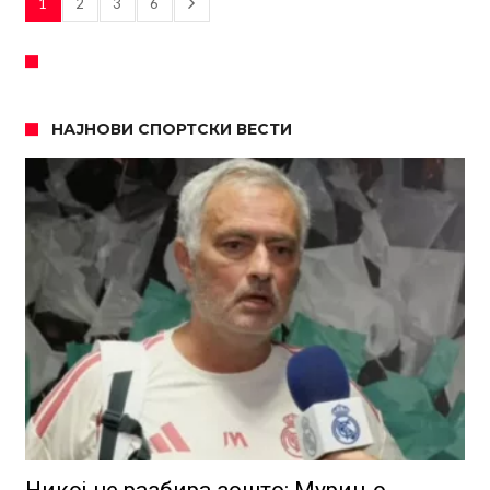
1
2
3
6
НАЈНОВИ СПОРТСКИ ВЕСТИ
Никој не разбира зошто: Мурињо