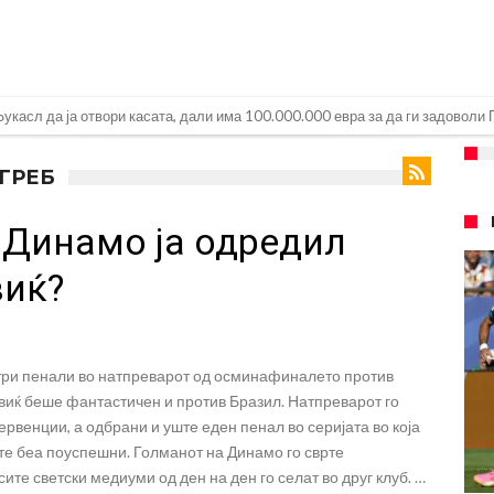
касл да ја отвори касата, дали има 100.000.000 евра за да ги задоволи
рај од планетата најдобро покажува кој е и што е Лука Модриќ
АГРЕБ
ри Сен Жермен
 Динамо ја одредил
 под еден услов
 дека ќе постигнат договор за Баркола
виќ?
понуда до Манчестер Сити за Родри
замена на Родри, и тоа во голем ривал!
три пенали во натпреварот од осминафиналето против
 на фудбалот го направиле„невозможното“: Едниот е Меси, знаете ли кој е
виќ беше фантастичен и против Бразил. Натпреварот го
очекуван потег!
ервенции, а одбрани и уште еден пенал во серијата во која
те беа поуспешни. Голманот на Динамо го сврте
Родри како никој никогаш го понижи Реал, подобро да не доаѓа во Мадрид!
ите светски медиуми од ден на ден го селат во друг клуб. …