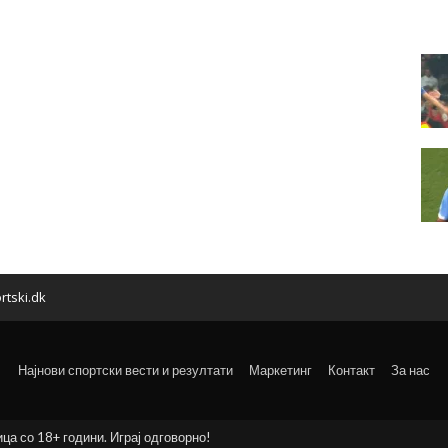
rtski.dk
Најнови спортски вести и резултати
Маркетинг
Контакт
За нас
ица со 18+ години. Играј одговорно!