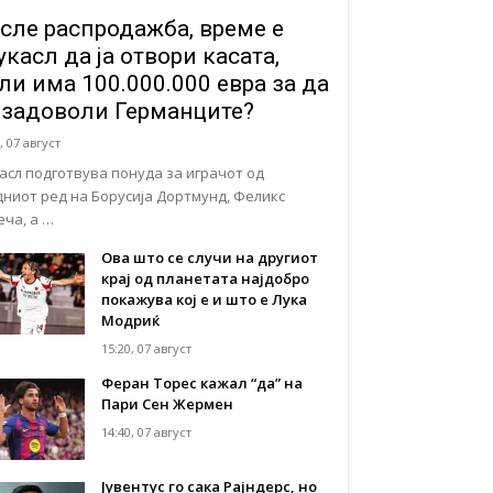
сле распродажба, време е
касл да ја отвори касата,
ли има 100.000.000 евра за да
 задоволи Германците?
, 07 август
асл подготвува понуда за играчот од
дниот ред на Борусија Дортмунд, Феликс
еча, а …
Ова што се случи на другиот
крај од планетата најдобро
покажува кој е и што е Лука
Модриќ
15:20, 07 август
Феран Торес кажал “да” на
Пари Сен Жермен
14:40, 07 август
Јувентус го сака Рајндерс, но