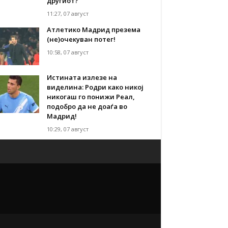
другиот?
11:27, 07 август
Атлетико Мадрид презема
(не)очекуван потег!
10:58, 07 август
Истината излезе на
виделина: Родри како никој
никогаш го понижи Реал,
подобро да не доаѓа во
Мадрид!
10:29, 07 август