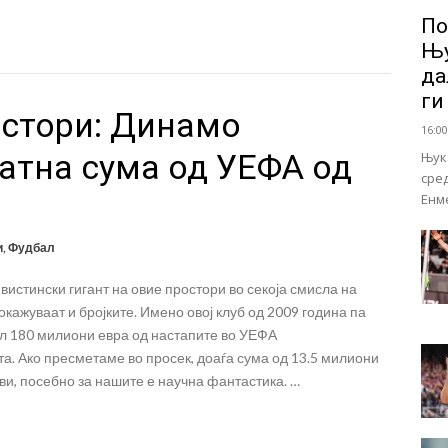
По
Њу
да
ги
остори: Динамо
16:00
атна сума од УЕФА од
Њук
сре
Енм
и
,
Фудбал
вистински гигант на овие простори во секоја смисла на
покажуваат и бројките. Имено овој клуб од 2009 година па
л 180 милиони евра од настапите во УЕФА
а. Ако пресметаме во просек, доаѓа сума од 13.5 милиони
бови, посебно за нашите е научна фантастика. …