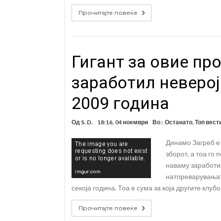
Прочитајте повеќе
Гигант за овие пр
заработил неверој
2009 година
Од
S. D.
18:16, 04 ноември
Во :
Останато
,
Топ вест
Динамо Загреб е 
зборот, а тоа го 
наваму заработи
натпреварувањат
секоја година. Тоа е сума за која другите клу
Прочитајте повеќе