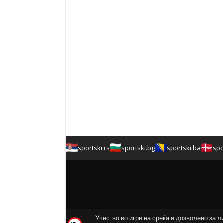
sportski.rs
sportski.bg
sportski.ba
spo
Учество во игри на среќа е дозволено за л