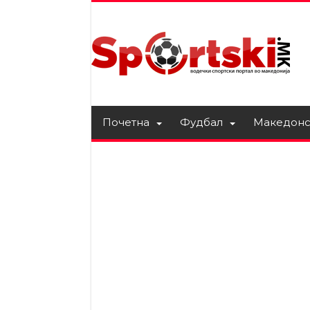
Почетна
Фудбал
Македонс