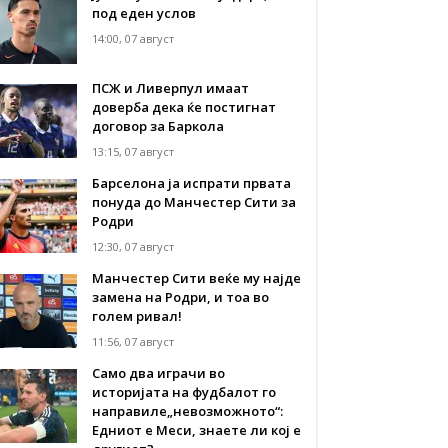
под еден услов
14:00, 07 август
ПСЖ и Ливерпул имаат
доверба дека ќе постигнат
договор за Баркола
13:15, 07 август
Барселона ја испрати првата
понуда до Манчестер Сити за
Родри
12:30, 07 август
Манчестер Сити веќе му најде
замена на Родри, и тоа во
голем ривал!
11:56, 07 август
Само два играчи во
историјата на фудбалот го
направиле„невозможното“:
Едниот е Меси, знаете ли кој е