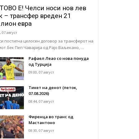
ТОВО Е! Челси носи нов лев
к – трансфер вреден 21
лион евра
, 07 август
си постигна целосен договор за трансферот на
иот бек Пеп Чаварија од Рајо Ваљекано, …
Рафаел Леао со нова понуда
од Турција
09:00, 07 август
Тикет на денот (петок,
07.08.2026)
08:44, 07 август
Фиренца во транс од
Мастантоно
08:30, 07 август