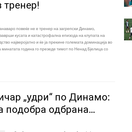
 тренер!
наваро повеќе не е тренер на загрепски Динамо,
 заврши кусата и катастрофална епизода на клупата на
одство најверојатно и ќе ја прекине големата доминација во
а минатата година го презеде тимот по Ненад Бјелица со
чар „удри“ по Динамо:
а подобра одбрана…