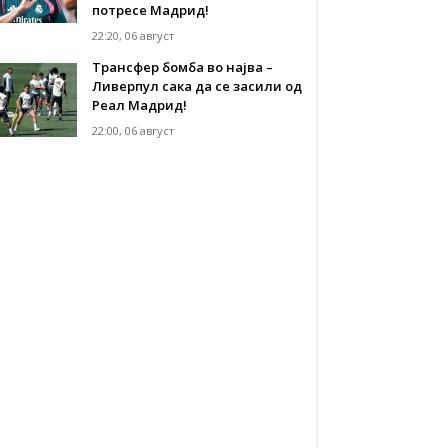
потресе Мадрид!
22:20, 06 август
Трансфер бомба во најва –
Ливерпул сака да се засили од
Реал Мадрид!
22:00, 06 август