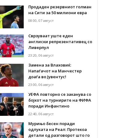
Продаден резервниот голман
на Сити за 50 милиони евра
08:00, 07 август
Сврзуваат уште еден
англиски репрезентативец со
Ливерпул
23:20, 06 август
Замена за Влаховиќ:
Напаѓачот на Манчестер
доаѓа во Јувентус!
23:00, 06 август
УЕФА повторно се заканува со
бојкот на турнирите на ФИФА
поради Инфантино
22:40, 06 август
Мурињо бесен поради
одлуката на Реал: Протекоа
детали од разговорот што го