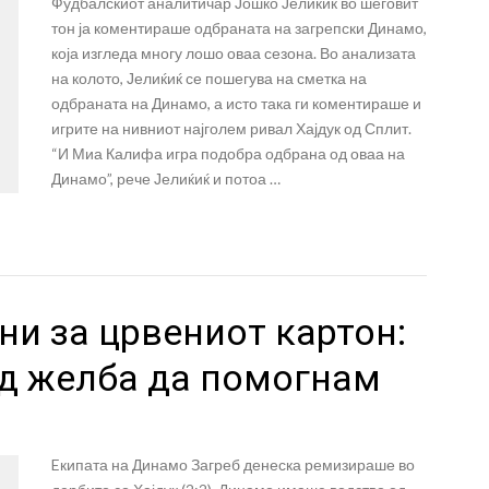
Фудбалскиот аналитичар Јошко Јелиќиќ во шеговит
тон ја коментираше одбраната на загрепски Динамо,
која изгледа многу лошо оваа сезона. Во анализата
на колото, Јелиќиќ се пошегува на сметка на
одбраната на Динамо, а исто така ги коментираше и
игрите на нивниот најголем ривал Хајдук од Сплит.
“И Миа Калифа игра подобра одбрана од оваа на
Динамо”, рече Јелиќиќ и потоа …
ни за црвениот картон:
од желба да помогнам
Eкипата на Динамо Загреб денеска ремизираше во