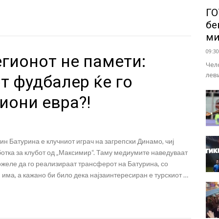
ГО
бе
ми
09:30
гионот не памети:
Чел
лев
т фудбалер ќе го
иони евра?!
н Батурина е клучниот играч на загрепски Динамо, чиј
отка за клубот од „Максимир“. Таму медиумите наведуваат
ожеле да го реализираат трансферот на Батурина, со
 има, а кажано би било дека најзаинтересиран е турскиот …