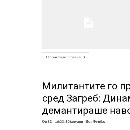
Прочитајте повеќе
Милитантите го п
сред Загреб: Дина
демантираше нав
Од
SD
16:33, 30 јануари
Во :
Фудбал