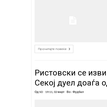
Прочитајте повеќе
Ристовски се изви
Секој дуел доаѓа 
Од
SD
19:11, 02 март
Во :
Фудбал