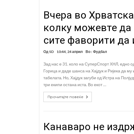
Вчера во Хрватска
колку можевте да 
сите фаворити да 
Од
SD
10:44, 24 април
Во :
Фудбал
Зад нас е 31. коло на СуперСпорт ХНЛ, едно о
Горица и даде шанса на Хајдук и Ријека да му
табелата. Но, Хајдук загуби од Истра на Полјуд
три екипи остана иста. Во екот …
Прочитајте повеќе
Канаваро не издрж