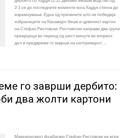
дербито со Хајдук (2:2). Динамо имаше водство од
2:1 се до последните моменти кога Хајдук стигна до
израмнување. Една од причините што не победија
избраниците на Канаваро беше и црвениот картон
на Стефан Ристовски. Ристовсски направи два групи
прекршоци во период од шест минути во вториот
дел и предвреме го заврши на натпреварот. …
еме го заврши дербито:
оби два жолти картони
Македонскиот фудбалер Стефан Ристовски не игра