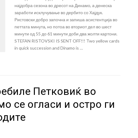
најдобра сезона во дресот на Динамо, а денеска
заработи исклучување во дербито со Хајдук.
Ристовски добро започна и запиша асистентција во
петтата минута, но потоа во вториот дел во шест
минути од 55 до 61 минути доби два жолти картони.
STEFAN RISTOVSKI IS SENT OFF!!! Two yellow cards
in quick succession and Dinamo is …
ребиле Петковиќ во
мо се огласи и остро ги
одите