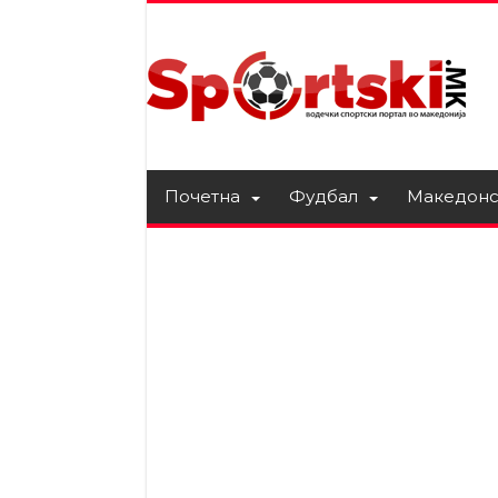
Почетна
Фудбал
Македонс