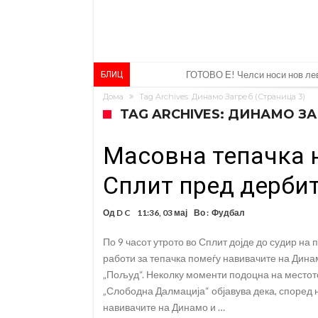
Рафаел Леао со нова понуда о
БЛИЦ
Дома
Tag Archives: Динамо Загреб
(Страница 3)
Тикет на денот (петок, 07.08.2
TAG ARCHIVES: ДИНАМО З
Фиренца во транс од Мастанто
Масовна тепачка н
Продаден резервниот голман н
Сврзуваат уште еден англиски
Сплит пред дербит
Замена за Влаховиќ: Напаѓачо
Од
D C
11:36, 03 мај
Во :
Фудбал
УЕФА повторно се заканува со
По 9 часот утрото во Сплит дојде до судир на
Мурињо бесен поради одлуката
работи за тепачка помеѓу навивачите на Дина
Трансфер бомба во најва – Ли
„Пољуд“. Неколку моменти подоцна на местото
„Слободна Далмација“ објавува дека, според
навивачите на Динамо и …