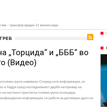
д Турција
026)
АГРЕБ
но
а „Торцида“ и „БББ“ во
а Сити за 50 милиони евра
 репрезентативец со Ливерпул
о (Видео)
т на Манчестер доаѓа во Јувентус!
 бојкот на турнирите на ФИФА поради Инфантино
 поголема група навивачи. Според сите информации, се
 на Реал: Протекоа детали од разговорот што го потресе Мадрид!
мо и Хајдук пред попладневниот дерби натпревар на
верпул сака да се засили од Реал Мадрид!
 на настанот пристигна голема група полицајци.
 неофицијални информации, се работи за договорен дуел на