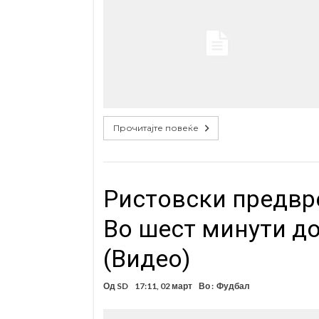
Прочитајте повеќе
Ристoвски предвр
Во шест минути д
(Видео)
Од
SD
17:11, 02 март
Во :
Фудбал