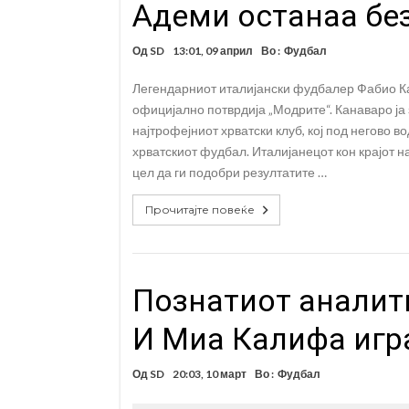
Адеми останаа без
Од
SD
13:01, 09 април
Во :
Фудбал
Легендарниот италијански фудбалер Фабио Ка
официјално потврдија „Модрите“. Канаваро ја
најтрофејниот хрватски клуб, кој под негово в
хрватскиот фудбал. Италијанецот кон крајот н
цел да ги подобри резултатите …
Прочитајте повеќе
Познатиот аналити
И Миа Калифа игр
Од
SD
20:03, 10 март
Во :
Фудбал