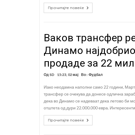
Прочитајте повеќе
Ваков трансфер ре
Динамо најдобрио
продаде за 22 мил
Од
SD
15:23, 02 мај
Во :
Фудбал
Иако неодамна наполни само 22 години, Марти
трансфер се очекува да донесе одлична зараб
дека во Динамо се надеваат дека летово би м
отштета од дури 22.000.000 евра. Интересенти
Прочитајте повеќе