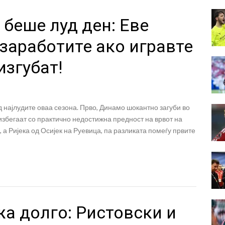
 беше луд ден: Еве
заработите ако игравте
изгубат!
д најлудите оваа сезона. Прво, Динамо шокантно загуби во
 избегаат со практично недостижна предност на врвот на
, а Ријека од Осијек на Руeвица, па разликата помеѓу првите
а долго: Ристовски и