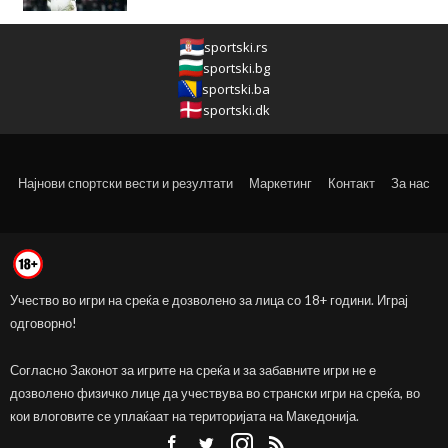
sportski.rs
sportski.bg
sportski.ba
sportski.dk
Најнови спортски вести и резултати
Маркетинг
Контакт
За нас
Учество во игри на среќа е дозволено за лица со 18+ години. Играј
одговорно!
Согласно Законот за игрите на среќа и за забавните игри не е
дозволено физичко лице да учествува во странски игри на среќа, во
кои влоговите се уплаќаат на територијата на Македонија.