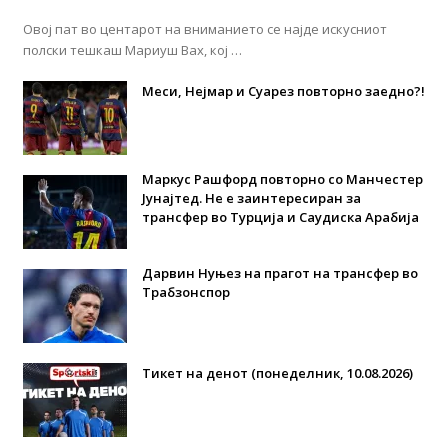
Овој пат во центарот на вниманието се најде искусниот
полски тешкаш Мариуш Вах, кој …
Меси, Нејмар и Суарез повторно заедно?!
Маркус Рашфорд повторно со Манчестер
Јунајтед. Не е заинтересиран за
трансфер во Турција и Саудиска Арабија
Дарвин Нуњез на прагот на трансфер во
Трабзонспор
Тикет на денот (понеделник, 10.08.2026)