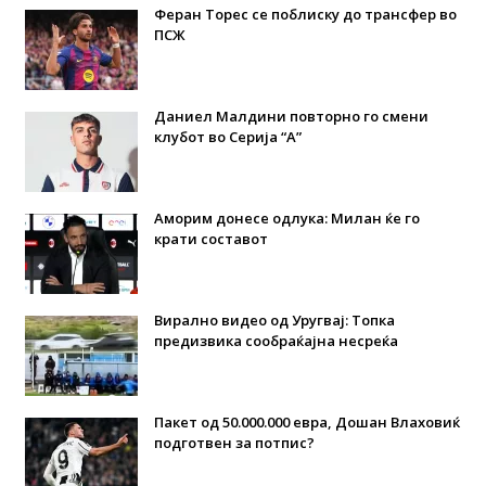
Феран Торес се поблиску до трансфер во
ПСЖ
Даниел Малдини повторно го смени
клубот во Серија “А”
Аморим донесе одлука: Милан ќе го
крати составот
Вирално видео од Уругвај: Топка
предизвика сообраќајна несреќа
Пакет од 50.000.000 евра, Дошан Влаховиќ
подготвен за потпис?