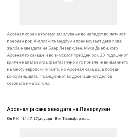
Арсенал спрема големо засилување во нападот во летниот
преоден рок. Англиските медиуми пренесуваат дека прва
желба е ѕвездата на Баер Леверкузен, Муса Диаби, кого
Арсенал го сакаше и во зимскиот преоден рок. 23-годишниот
крилен напаѓач игра фантастично и го привлече вниманието
на многу европски гиганти, но Арсенал сака да ја победи
конкуренцијата. Французинот во досегашниот дел од
сезоната има 12 гола …
Арсенал ја сака ѕвездата на Леверкузен
Од
P. K.
14:47, 17 јануари
Во :
Трансфер зона