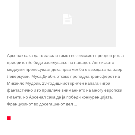
Арсенак сака да го засили тимот во зимскиот преоден рок, а
приоритет ќе биде засилување на нападот. Англиските
медиуми пренесуваат дека прва желба е ѕвездата на Баер
Леверкузен, Муса Диаби, откако пропадна трансферот на
Микаило Мудрик. 23-годишниот крилен напаѓач игра
фантастично и го привлече вниманието на многу европски
гиганти, но Арсенал сака да ја победи конкуренцијата.
Французинот во досегашниот дел …