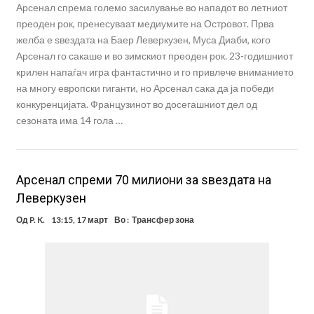
Арсенал спрема големо засилување во нападот во летниот
преоден рок, пренесуваат медиумите на Островот. Прва
желба е ѕвездата на Баер Леверкузен, Муса Диаби, кого
Арсенал го сакаше и во зимскиот преоден рок. 23-годишниот
крилен напаѓач игра фантастично и го привлече вниманието
на многу европски гиганти, но Арсенал сака да ја победи
конкуренцијата. Французинот во досегашниот дел од
сезоната има 14 гола …
Арсенал спреми 70 милиони за ѕвездата на
Леверкузен
Од
P. K.
13:15, 17 март
Во :
Трансфер зона