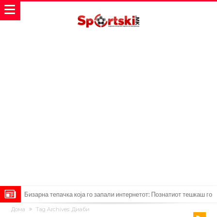
Бизарна тепачка која го запали интернетот: Познатиот тешкаш го
Дома
Tag Archives: Диаби
прифати најлудиот предизвик на кариерата – сам против
Меси, Нејмар и Суарез повторно заедно?!