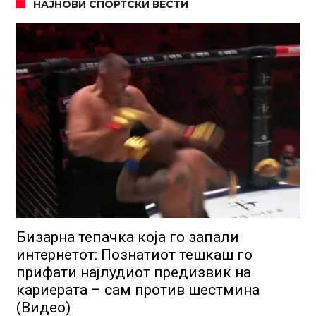
НАЈНОВИ СПОРТСКИ ВЕСТИ
Бизарна тепачка која го запали
интернетот: Познатиот тешкаш го
прифати најлудиот предизвик на
кариерата – сам против шестмина
(Видео)