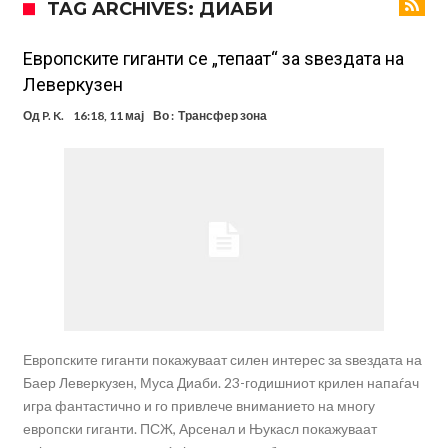
TAG ARCHIVES: ДИАБИ
шестмина (Видео)
Маркус Рашфорд повторно со Манчестер Јунајтед. Не е
заинтересиран за трансфер во Турција и Саудиска Арабија
Дарвин Нуњез на прагот на трансфер во Трабзонспор
Европските гиганти се „тепаат“ за ѕвездата на
Леверкузен
Тикет на денот (понеделник, 10.08.2026)
Од
P. K.
16:18, 11 мај
Во :
Трансфер зона
Феран Торес се поблиску до трансфер во ПСЖ
Даниел Малдини повторно го смени клубот во Серија “А”
Аморим донесе одлука: Милан ќе го крати составот
Вирално видео од Уругвај: Топка предизвика сообраќајна несреќа
Пакет од 50.000.000 евра, Дошан Влаховиќ подготвен за потпис?
Европските гиганти покажуваат силен интерес за ѕвездата на
Баер Леверкузен, Муса Диаби. 23-годишниот крилен напаѓач
игра фантастично и го привлече вниманието на многу
европски гиганти. ПСЖ, Арсенал и Њукасл покажуваат