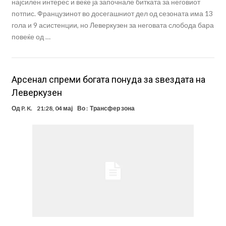
најсилен интерес и веќе ја започнале битката за неговиот
потпис. Французинот во досегашниот дел од сезоната има 13
гола и 9 асистенции, но Леверкузен за неговата слобода бара
повеќе од …
Арсенал спреми богата понуда за ѕвездата на
Леверкузен
Од
P. K.
21:28, 04 мај
Во :
Трансфер зона