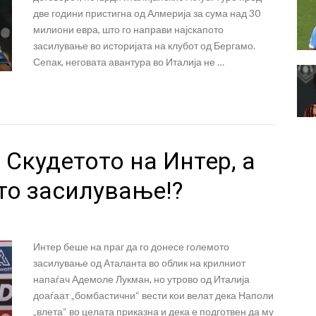
две години пристигна од Алмерија за сума над 30
милиони евра, што го направи најскапото
засилување во историјата на клубот од Бергамо.
Сепак, неговата авантура во Италија не …
 Скудетото на Интер, а
то засилување!?
Интер беше на праг да го донесе големото
засилување од Аталанта во облик на крилниот
напаѓач Адемоле Лукман, но утрово од Италија
доаѓаат „бомбастични“ вести кои велат дека Наполи
„влета“ во целата приказна и дека е подготвен да му