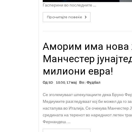
Гасперини во последните …
Прочитајте повеќе
Аморим има нова 
Манчестер јунајте
милиони евра!
Од
SD
10:50, 17 мај
Во :
Фудбал
Се зголемуваат шпекулациите дека Бруно Фе
Медиумите разгледуваат кој би можел да го з
настапува во Италија. Се очекува Манчестер Ј
средината на теренот во наредниот летен тра
Фернандеш. …