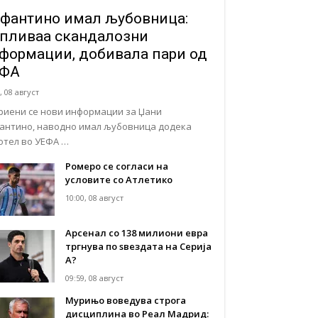
фантино имал љубовница:
пливаа скандалозни
формации, добивала пари од
ЕФА
, 08 август
риени се нови информации за Џани
антино, наводно имал љубовница додека
отел во УЕФА …
Ромеро се согласи на
условите со Атлетико
10:00, 08 август
Арсенал со 138 милиони евра
тргнува по ѕвездата на Серија
А?
09:59, 08 август
Мурињо воведува строга
дисциплина во Реал Мадрид: