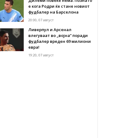
Дилеми повеќе нема: Познато
е кога Родри ќе стане новиот
фудбалер на Барселона
20:00, 07 август
Ливерпул и Арсенал
влегуваат во „војна“ поради
фудбалер вреден 69 милиони
евра!
19:20, 07 август