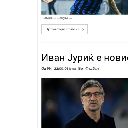
помина седум …
Прочитајте повеќе
Иван Јуриќ е нови
Од
PK
22:00, 06 јуни
Во :
Фудбал