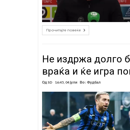
Прочитајте повеќе
Не издржа долго б
враќа и ќе игра по
Од
SD
16:45, 04 јули
Во :
Фудбал