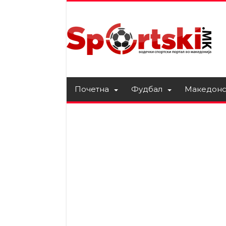
Почетна
Фудбал
Македонс