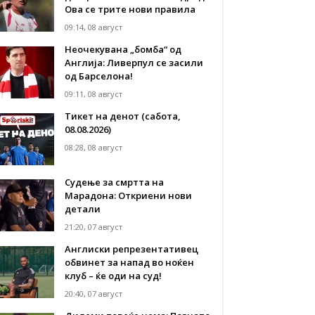
Ова се трите нови правила
09:14, 08 август
Неочекувана „бомба“ од
Англија: Ливерпул се засили
од Барселона!
09:11, 08 август
Тикет на денот (сабота,
08.08.2026)
08:28, 08 август
Судење за смртта на
Марадона: Откриени нови
детали
21:20, 07 август
Англиски репрезентативец
обвинет за напад во ноќен
клуб – ќе оди на суд!
20:40, 07 август