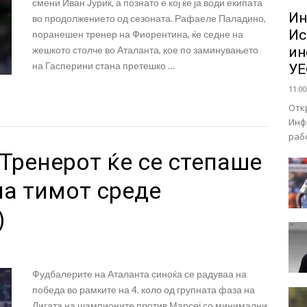
смени Иван Јуриќ, а познато е кој ќе ја води екипата
Ин
во продолжението од сезоната. Рафаеле Паладино,
Ис
поранешен тренер на Фиорентина, ќе седне на
жешкото столче во Аталанта, кое по заминувањето
ин
на Гасперини стана претешко …
У
11:00
Отк
Инф
раб
 Тренерот ќе се степаше
на тимот среде
)
Фудбалерите на Аталанта синоќа се радуваа на
победа во рамките на 4. коло од групната фаза на
Лигата на шампионите против Марсеј со минимални