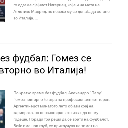
го одземе сјајниот Нигериец, кој е и на мета на
Атлетико Мадрид, но повеќе му се допаѓа да остане
во Италија. …
ез фудбал: Гомез се
вторно во Италија!
По кратко време без фудбал, Алехандро “Папу”
Гомез повторно ќе игра на професионалниот терен.
Аргентинецот минатото лето објави крај на
кариерата, но пензионирањето изгледа не му
годеше. Поради тоа реши да се врати на фудбалот.
Веќе има нов клуб, се приклучува на тимот на