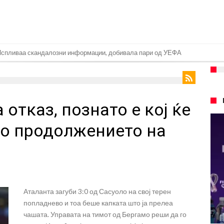
е со Атлетико
ргнува по ѕвездата на Серија А?
плина во Реал Мадрид: Ова се трите нови правила
отказ, познато е кој ќе
ја: Ливерпул се засили од Барселона!
2026)
во продолжението на
: Откриени нови детали
нет за напад во ноќен клуб – ќе оди на суд!
е кога Родри ќе стане новиот фудбалер на Барселона
 во „војна“ поради фудбалер вреден 69 милиони евра!
Аталанта загуби 3:0 од Сасуоло на свој терен
попладнево и тоа беше капката што ја прелеа
чашата. Управата на тимот од Бергамо реши да го