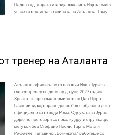
Падова од втората италијанска лига. Најголемиот
успех го постигна со екипата на Аталанта. Таму
от тренер на Аталанта
Аталанта официјално го назначи Иван Јуриќ за
главен тренер со договор до јуни 2027 година.
Хрватот го презема кормилото од Џан Пјеро
Гасперини, кој порано денес беше објавено дека
официјално ќе го води Рома. Одлуката за Јуриќ
дојде по преговори со неколку други стручњаци,
меѓу кои беа Стефано Пиоли, Тијаго Мота и
Рафаеле Паладино. „Богинката“ работеше со