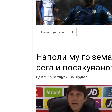
Прочитајте повеќе
Наполи му го зема
сега и посакувано
Од
D C
15:00, 20 јули
Во :
Фудбал