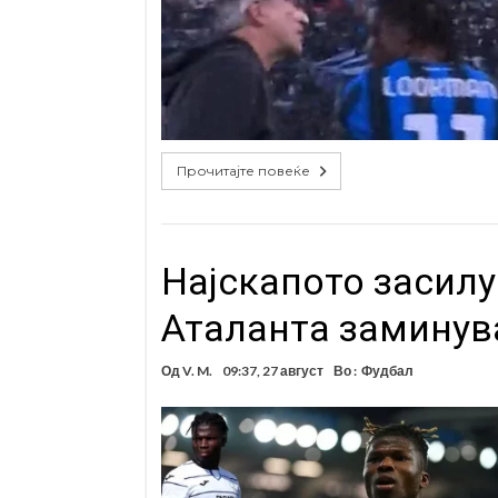
Прочитајте повеќе
Најскапото засилу
Аталанта заминува
Од
V. M.
09:37, 27 август
Во :
Фудбал