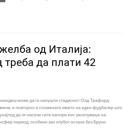
желба од Италија:
д треба да плати 42
рнандеш може да го напушти стадионот Олд Трафорд.
амени, и повторно е споменато името на еден фудбалер што
унајтед да ги насочи сите напори кон засилување на
нсфер период, особено ако клубот остане без Бруно