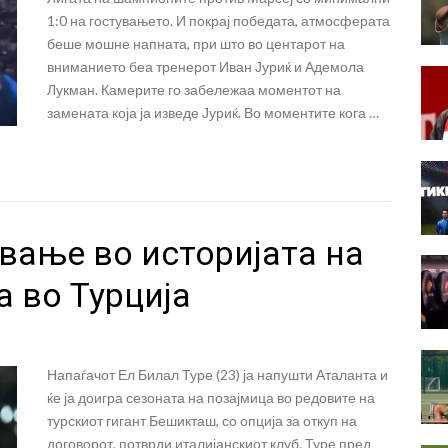
1:0 на гостувањето. И покрај победата, атмосферата
беше мошне напната, при што во центарот на
вниманието беа тренерот Иван Јуриќ и Адемола
Лукман. Камерите го забележаа моментот на
замената која ја изведе Јуриќ. Во моментите кога …
вање во историјата на
 во Турција
Напаѓачот Ел Билал Туре (23) ја напушти Аталанта и
ќе ја доигра сезоната на позајмица во редовите на
турскиот гигант Бешикташ, со опција за откуп на
договорот, потврди италијанскиот клуб. Туре пред