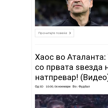
Прочитајте повеќе
Хаос во Аталанта:
со првата ѕвезда 
натпревар! (Видео
Од
SD
10:00, 06 ноември
Во :
Фудбал