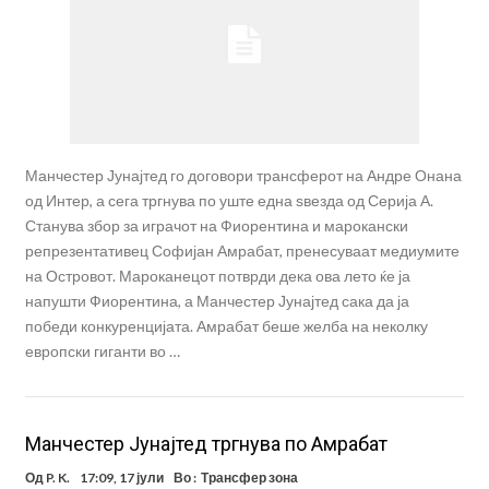
Манчестер Јунајтед го договори трансферот на Андре Онана
од Интер, а сега тргнува по уште една ѕвезда од Серија А.
Станува збор за играчот на Фиорентина и марокански
репрезентативец Софијан Амрабат, пренесуваат медиумите
на Островот. Мароканецот потврди дека ова лето ќе ја
напушти Фиорентина, а Манчестер Јунајтед сака да ја
победи конкуренцијата. Амрабат беше желба на неколку
европски гиганти во …
Манчестер Јунајтед тргнува по Амрабат
Од
P. K.
17:09, 17 јули
Во :
Трансфер зона