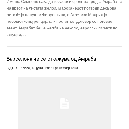
Имено, Симеоне сака да го засили средниот ред, а Амрабат е
на врвот на листата желби. Мароканецот потврди дека ова
лето ќе ја напушти Фиорентина, а Атлетико Мадрид ја
победил конкуренцијата и постигнал договор со неговиот
агент. Амрабат беше желба на неколку европски гиганти во
јануари, …
Барселона не се откажува од Амрабат
Од
P. K.
19:28, 13 јуни
Во :
Трансфер зона