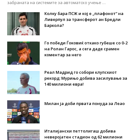
забраната на системите за автоматско учење …
Колку бара ПСЖ и кој е „плафонот“ на
Ливерпул за трансферот ан Бредли
Баркола?
Го победи Ѓоковиќ откако губеше со 0-2
на Ролан Гарос, а сега даде срамен
коментар за него
Реал Мадрид го собори клупскиот
рекорд: Мурињо добива засилување за
140 милиони евра!
Милан ја доби првата понуда за Леао
Италијански петтолигаш добива
неверојатен стадион од 62 милиони