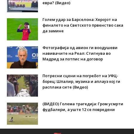
евра? (Видео)
Голем удар за Барселона: Херојот на
финалето на Светското првенство сака
да замине
Фотографија од авион ги воодушеви
навивачите на Реал: Стигнува во
Мадрид за потпис на договор
Потресни сцени на погребот на УФЦ-
борец: Шпалир, музика и аплауз кој ги
расплака сите (Видео)
(ВИДЕО) Голема трагедија: Гром усмрти
фудбалери, а уште 12 се повредени