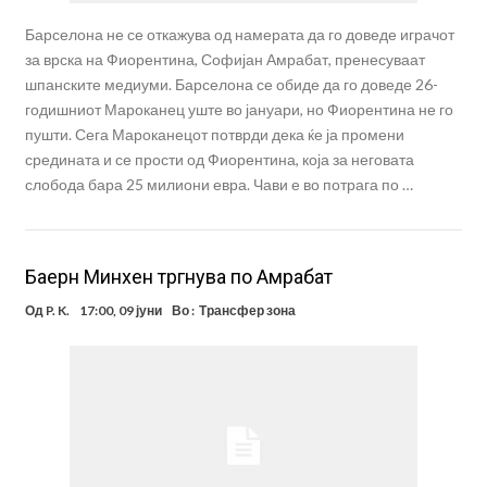
Барселона не се откажува од намерата да го доведе играчот
за врска на Фиорентина, Софијан Амрабат, пренесуваат
шпанските медиуми. Барселона се обиде да го доведе 26-
годишниот Мароканец уште во јануари, но Фиорентина не го
пушти. Сега Мароканецот потврди дека ќе ја промени
средината и се прости од Фиорентина, која за неговата
слобода бара 25 милиони евра. Чави е во потрага по …
Баерн Минхен тргнува по Амрабат
Од
P. K.
17:00, 09 јуни
Во :
Трансфер зона