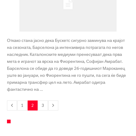
Откако стана јасно дека Бускетс сигурно заминува на крајот
на сезоната, Барселона ја интензивира потрагата по негов
наследник. Каталонските медиуми пренесуваат дека прва
мета е играчот за врска на Фиорентина, Софијан Амрабат.
Барселона се обиде да го доведе 26-годишниот Мароканец
уште во јануари, но Фиорентина не го пушти, па сега ќе биде
примарна трансфер цел на лето. Амрабат одигра
фантастично на …
1
2
3