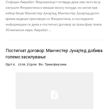
Софијан Амрабат. Мароканецот потврди дека ова лето ќе ја
напушти Фиорентина и имаше многу понуди, но негов прв
избор беше Манчестер Јунајтед. Манчестер Јунајтед долго
време водеше преговори со Фиорентина, а последните
информации се дека е постигнат договор за трансфер тежок
30 милиони евра. Амрабат …
Постигнат договор: Манчестер Јунајтед добива
големо засилување
Од
P. K.
13:04, 25 јули
Во :
Трансфер зона