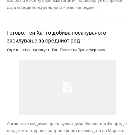
желба на неколку европски гиганти, но Ливерпул е спремен
да ја победи конкуренцијата и е во напредни …
Готово: Тен Хаг го добива посакуваното
засилување за средниот ред
Од
P. K.
11:38, 04 август
Во :
Топ вести
,
Трансфер зона
Англиските медиуми пренесуваат дека Манчестер Јунајтед е
пред комплетирање на трансферот на ѕвездата на Мароко,