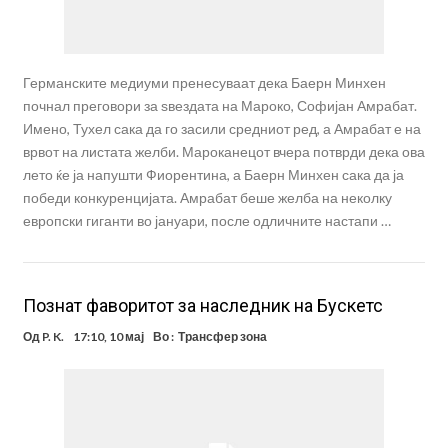
Германските медиуми пренесуваат дека Баерн Минхен
почнал преговори за ѕвездата на Мароко, Софијан Амрабат.
Имено, Тухел сака да го засили средниот ред, а Амрабат е на
врвот на листата желби. Мароканецот вчера потврди дека ова
лето ќе ја напушти Фиорентина, а Баерн Минхен сака да ја
победи конкуренцијата. Амрабат беше желба на неколку
европски гиганти во јануари, после одличните настапи …
Познат фаворитот за наследник на Бускетс
Од
P. K.
17:10, 10 мај
Во :
Трансфер зона