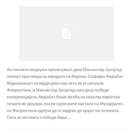
Англиските медиуми пренесуваат дека Манчестер Јунајтед
почнал преговори за ѕвездата на Мароко, Софијан Амрабат.
Мароканецот потврди дека ова лето ќе ја напушти
Фиорентина, а Манчестер Јунајтед сака да ја победи
конкуренцијата. Амрабат беше желба на неколку европски
гиганти во јануари, после одличните настапи на Мундијалот,
но Фиорентина одлучи да го задржи до крајот на сезоната.
Сега за неговата слобода бара …