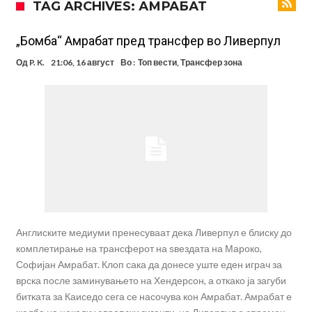
TAG ARCHIVES: АМРАБАТ
даде срамен коментар за него
Реал Мадрид го собори клупскиот рекорд: Мурињо добива
засилување за 140 милиони евра!
Милан ја доби првата понуда за Леао
„Бомба“ Амрабат пред трансфер во Ливерпул
Италијански петтолигаш добива неверојатен стадион од 62
Од
P. K.
21:06, 16 август
Во :
Топ вести
,
Трансфер зона
милиони евра? (Видео)
Голем удар за Барселона: Херојот на финалето на Светското
првенство сака да замине
Фотографија од авион ги воодушеви навивачите на Реал:
Стигнува во Мадрид за потпис на договор
Потресни сцени на погребот на УФЦ-борец: Шпалир, музика и
аплауз кој ги расплака сите (Видео)
(ВИДЕО) Голема трагедија: Гром усмрти фудбалери, а уште 12 се
повредени
Англиските медиуми пренесуваат дека Ливерпул е блиску до
комплетирање на трансферот на ѕвездата на Мароко,
Софијан Амрабат. Клоп сака да донесе уште еден играч за
врска после заминувањето на Хендерсон, а откако ја загуби
битката за Каиседо сега се насочува кон Амрабат. Амрабат е