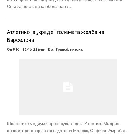
Сега за неговата слобода бара …
Атлетико ја „краде“ големата желба на
Барселона
Од
P. K.
18:46, 22 јуни
Во :
Трансфер зона
Шпанските медиуми пренесуваат дека Атлетико Мадрид
почнал преговори за ѕвездата на Мароко, Софијан Амрабат.