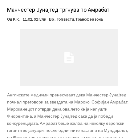
Манчестер Јунајтед тргнува по Амрабат
Од
P. K.
11:02, 02 јули
Во :
Топ вести
,
Трансфер зона
Англиските медиуми пренесуваат дека Манчестер Јунајтед
почнал преговори за ѕвездата на Мароко, Софијан Амрабат.
Мароканецот потврди дека ова лето ќе ја напушти
Фиорентина, а Манчестер Јунајтед сака да ја победи
конкуренцијата. Амрабат беше желба на неколку европски
гиганти во јануари, после одличните настапи на Мундијалот,
но Фиорентина одлучи да го задржи до крајот на сезоната.