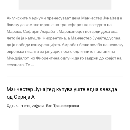
Англиските медиуми пренесуваат дека Манчестер Јунајтед е
блиску до комплетирање на трансферот на ѕвездата на
Мароко, Софијан Амрабат. Мароканецот потврди дека ова
лето ќе ја напушти Фиорентина, а Манчестер Јунајтед успеа
да ја победи конкуренцијата. Амрабат беше желба на неколку
европски гиганти во јануари, после одличните настапи на
Мундијалот, но Фиорентина одлучи да го задржи до крајот на
сезоната. Те …
Манчестер Јунајтед купува уште една ѕвезда
од Серија А
Од
P. K.
17:12, 20 јули
Во :
Трансфер зона