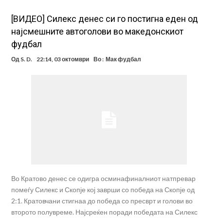
[ВИДЕО] Силекс денес си го постигна еден од
најсмешните автоголови во македонскиот
фудбал
Од
S. D.
22:14, 03 октомври
Во :
Мак фудбал
Во Кратово денес се одигра осминафиналниот натпревар
помеѓу Силекс и Скопје кој заврши со победа на Скопје од
2:1. Кратовчани стигнаа до победа со пресврт и голови во
второто полувреме. Најсреќен поради победата на Силекс