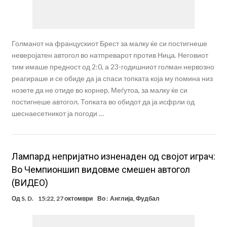
Голманот на францускиот Брест за малку ќе си постигнеше
неверојатен автогол во натпреварот против Ница. Неговиот
тим имаше предност од 2:0, а 23-годишниот голман нервозно
реагираше и се обиде да ја спаси топката која му помина низ
нозете да не отиде во корнер. Меѓутоа, за малку ќе си
постигнеше автогол. Топката во обидот да ја исфрли од
шеснаесетникот ја погоди …
Лампард непријатно изненаден од својот играч:
Во Чемпионшип видовме смешен автогол
(ВИДЕО)
Од
S. D.
15:22, 27 октомври
Во :
Англија
,
Фудбал