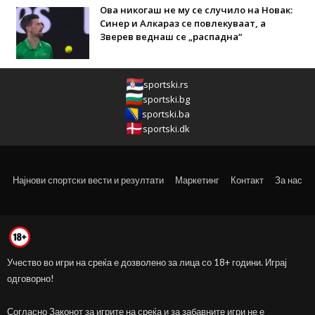
Ова никогаш не му се случило на Новак:
Синер и Алкараз се повлекуваат, а
Зверев веднаш се „распадна“
sportski.rs
sportski.bg
sportski.ba
sportski.dk
Најнови спортски вести и резултати
Маркетинг
Контакт
За нас
Учество во игри на среќа е дозволено за лица со 18+ години. Играј
одговорно!
Согласно Законот за игрите на среќа и за забавните игри не е