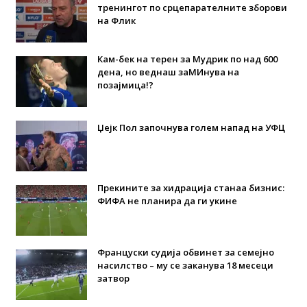
тренингот по срцепарателните зборови
на Флик
Кам-бек на терен за Мудрик по над 600
дена, но веднаш заМИнува на
позајмица!?
Џејк Пол започнува голем напад на УФЦ
Прекините за хидрација станаа бизнис:
ФИФА не планира да ги укине
Француски судија обвинет за семејно
насилство – му се заканува 18 месеци
затвор