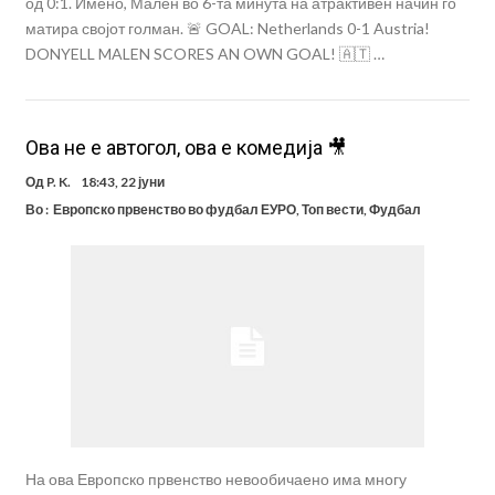
од 0:1. Имено, Мален во 6-та минута на атрактивен начин го
матира својот голман. 🚨 GOAL: Netherlands 0-1 Austria!
DONYELL MALEN SCORES AN OWN GOAL! 🇦🇹 …
Ова не е автогол, ова е комедија 🎥
Од
P. K.
18:43, 22 јуни
Во :
Европско првенство во фудбал ЕУРО
,
Топ вести
,
Фудбал
На ова Европско првенство невообичаено има многу