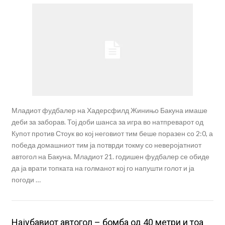
Младиот фудбалер на Хадерсфилд Жинињо Бакуна имаше
деби за заборав. Тој доби шанса за игра во натпреварот од
Купот против Стоук во кој неговиот тим беше поразен со 2:0, а
победа домашниот тим ја потврди токму со неверојатниот
автогол на Бакуна. Младиот 21. годишен фудбалер се обиде
да ја врати топката на голманот кој го напушти голот и ја
погоди …
Најубавиот автогол – бомба од 40 метри и тоа