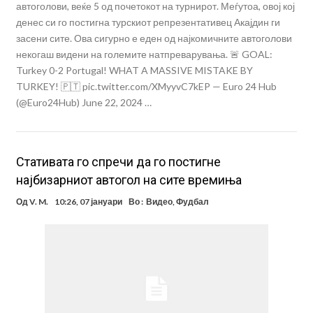
автоголови, веќе 5 од почетокот на турнирот. Меѓутоа, овој кој
денес си го постигна турскиот репрезентативец Акајдин ги
засени сите. Ова сигурно е еден од најкомичните автоголови
некогаш видени на големите натпреварувања. 🚨 GOAL:
Turkey 0-2 Portugal! WHAT A MASSIVE MISTAKE BY
TURKEY! 🇵🇹 pic.twitter.com/XMyyvC7kEP — Euro 24 Hub
(@Euro24Hub) June 22, 2024 …
Стативата го спречи да го постигне
најбизарниот автогол на сите времиња
Од
V. M.
10:26, 07 јануари
Во :
Видео
,
Фудбал