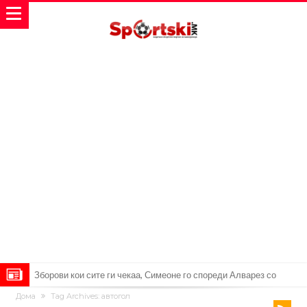
Реал Мадрид ја прекинува потрагата по нов играч за врска
Дома
Tag Archives: автогол
Мекгрегор успешно опериран: Коленото е средено, се враќам