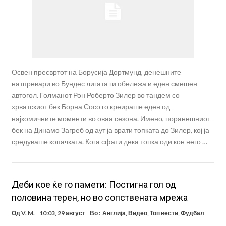
Освен пресвртот на Борусија Дортмунд, денешните
натпревари во Бундес лигата ги обележа и еден смешен
автогол. Голманот Рон Роберто Зилер во тандем со
хрватскиот бек Борна Сосо го креираше еден од
најкомичните моменти во оваа сезона. Имено, поранешниот
бек на Динамо Загреб од аут ја врати топката до Зилер, кој ја
средуваше копачката. Кога сфати дека топка оди кон него …
Деби кое ќе го памети: Постигна гол од
половина терен, но во сопствената мрежа
Од
V. M.
10:03, 29 август
Во :
Англија
,
Видео
,
Топ вести
,
Фудбал