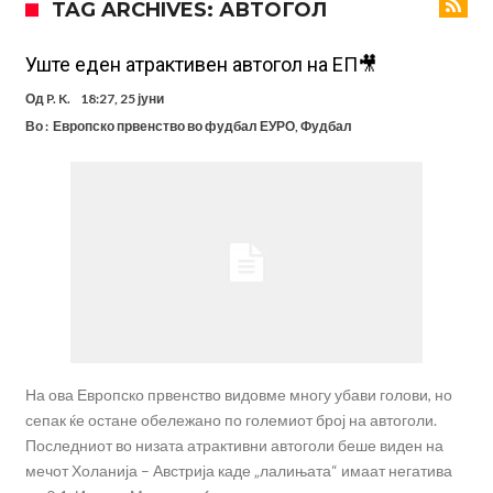
TAG ARCHIVES: АВТОГОЛ
посилен од кога било
Ханси Флик не жали долго за Араухо, туку брзо најде замена во
англиската Премиер лига
Играч на Барселона бесен го напушти тренингот по
Уште еден атрактивен автогол на ЕП🎥
срцепарателните зборови на Флик
Кам-бек на терен за Мудрик по над 600 дена, но веднаш
Од
P. K.
18:27, 25 јуни
Во :
Европско првенство во фудбал ЕУРО
,
Фудбал
заМИнува на позајмица!?
Џејк Пол започнува голем напад на УФЦ
Прекините за хидрација станаа бизнис: ФИФА не планира да ги
укине
Француски судија обвинет за семејно насилство – му се заканува
18 месеци затвор
Ова никогаш не му се случило на Новак: Синер и Алкараз се
повлекуваат, а Зверев веднаш се „распадна“
На ова Европско првенство видовме многу убави голови, но
сепак ќе остане обележано по големиот број на автоголи.
Последниот во низата атрактивни автоголи беше виден на
мечот Холанија – Австрија каде „лалињата“ имаат негатива