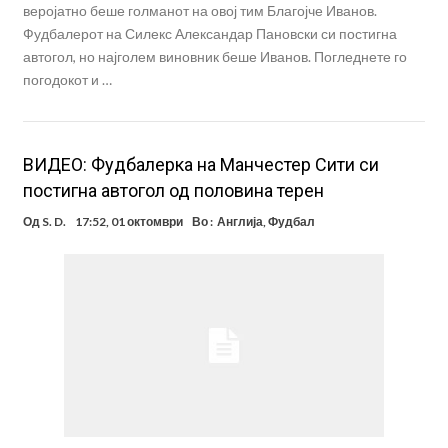
веројатно беше голманот на овој тим Благојче Иванов.
Фудбалерот на Силекс Александар Пановски си постигна
автогол, но најголем виновник беше Иванов. Погледнете го
погодокот и …
ВИДЕО: Фудбалерка на Манчестер Сити си
постигна автогол од половина терен
Од
S. D.
17:52, 01 октомври
Во :
Англија
,
Фудбал