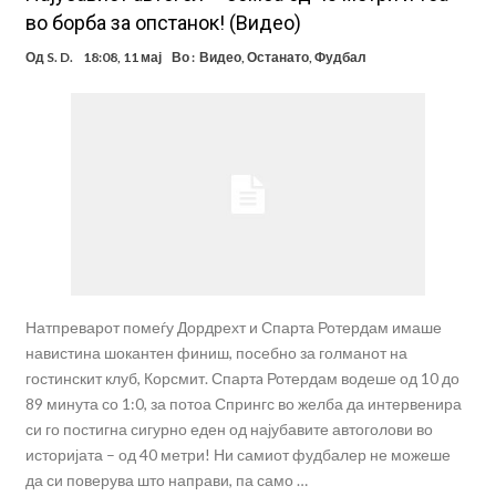
во борба за опстанок! (Видео)
Од
S. D.
18:08, 11 мај
Во :
Видео
,
Останато
,
Фудбал
Натпреварот помеѓу Дордрехт и Спарта Ротердам имаше
навистина шокантен финиш, посебно за голманот на
гостинскит клуб, Корсмит. Спартa Ротердам водеше од 10 до
89 минута со 1:0, за потоа Спрингс во желба да интервенира
си го постигна сигурно еден од најубавите автоголови во
историјата – од 40 метри! Ни самиот фудбалер не можеше
да си поверува што направи, па само …