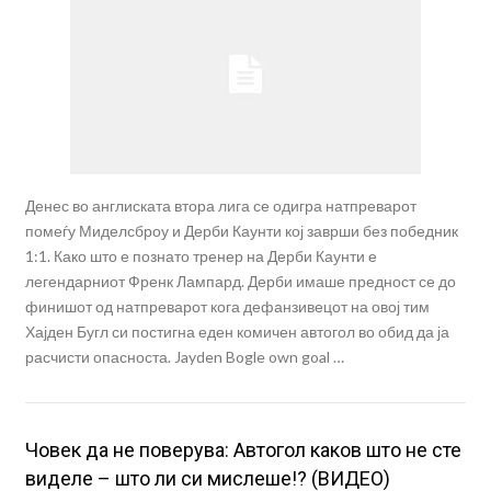
Денес во англиската втора лига се одигра натпреварот
помеѓу Миделсброу и Дерби Каунти кој заврши без победник
1:1. Како што е познато тренер на Дерби Каунти е
легендарниот Френк Лампард. Дерби имаше предност се до
финишот од натпреварот кога дефанзивецот на овој тим
Хајден Бугл си постигна еден комичен автогол во обид да ја
расчисти опасноста. Jayden Bogle own goal …
Човек да не поверува: Автогол каков што не сте
виделе – што ли си мислеше!? (ВИДЕО)