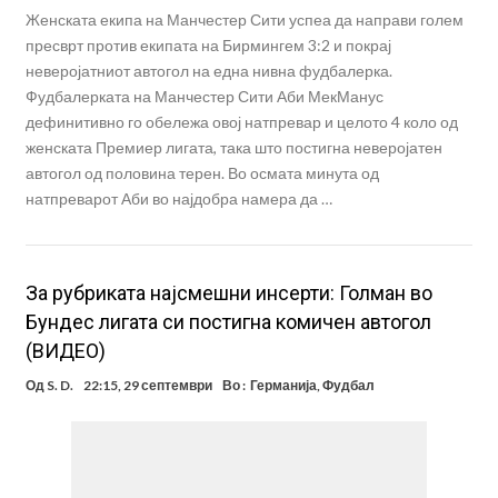
Женската екипа на Манчестер Сити успеа да направи голем
пресврт против екипата на Бирмингем 3:2 и покрај
неверојатниот автогол на една нивна фудбалерка.
Фудбалерката на Манчестер Сити Аби МекМанус
дефинитивно го обележа овој натпревар и целото 4 коло од
женската Премиер лигата, така што постигна неверојатен
автогол од половина терен. Во осмата минута од
натпреварот Аби во најдобра намера да …
За рубриката најсмешни инсерти: Голман во
Бундес лигата си постигна комичен автогол
(ВИДЕО)
Од
S. D.
22:15, 29 септември
Во :
Германија
,
Фудбал