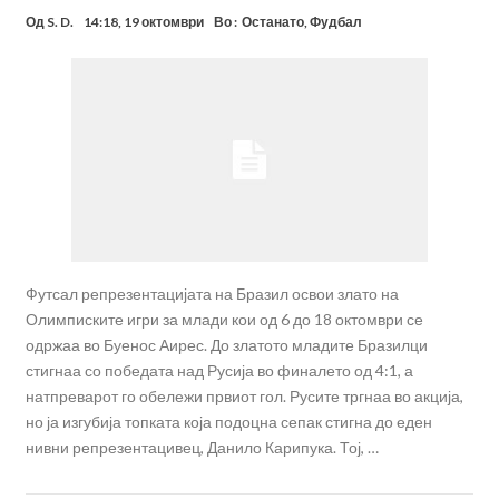
Од
S. D.
14:18, 19 октомври
Во :
Останато
,
Фудбал
Футсал репрезентацијата на Бразил освои злато на
Олимписките игри за млади кои од 6 до 18 октомври се
одржаа во Буенос Аирес. До златото младите Бразилци
стигнаа со победата над Русија во финалето од 4:1, а
натпреварот го обележи првиот гол. Русите тргнаа во акција,
но ја изгубија топката која подоцна сепак стигна до еден
нивни репрезентацивец, Данило Карипука. Тој, …