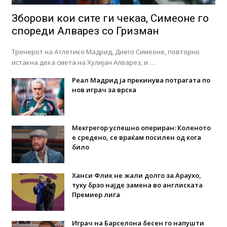
Зборови кои сите ги чекаа, Симеоне го
спореди Алварез со Гризман
Тренерот на Атлетико Мадрид, Диего Симеоне, повторно
истакна дека смета на Хулијан Алварез, и …
Реал Мадрид ја прекинува потрагата по
нов играч за врска
Мекгрегор успешно опериран: Коленото
е средено, се враќам посилен од кога
било
Ханси Флик не жали долго за Араухо,
туку брзо најде замена во англиската
Премиер лига
Играч на Барселона бесен го напушти