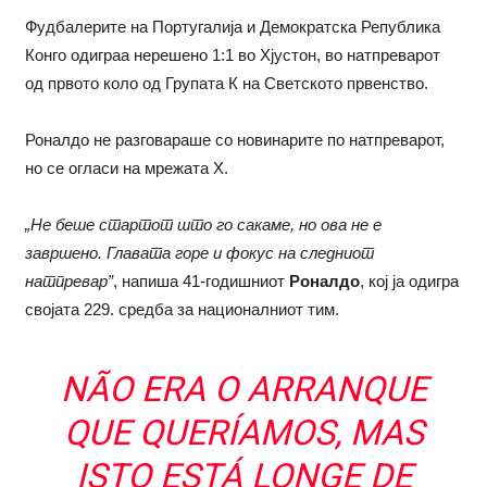
Фудбалерите на Португалија и Демократска Република
Конго одиграа нерешено 1:1 во Хјустон, во натпреварот
од првото коло од Групата К на Светското првенство.
Роналдо не разговараше со новинарите по натпреварот,
но се огласи на мрежата Х.
„Не беше стартот што го сакаме, но ова не е
завршено. Главата горе и фокус на следниот
натпревар”
, напиша 41-годишниот
Роналдо
, кој ја одигра
својата 229. средба за националниот тим.
NÃO ERA O ARRANQUE
QUE QUERÍAMOS, MAS
ISTO ESTÁ LONGE DE