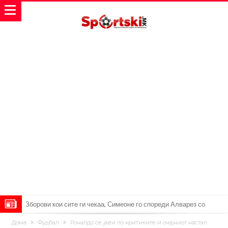
Зборови кои сите ги чекаа, Симеоне го спореди Алварез со
Гризман
Реал Мадрид ја прекинува потрагата по нов играч за врска
Дома
Фудбал
Роналдо се јави по критиките и очајниот настап