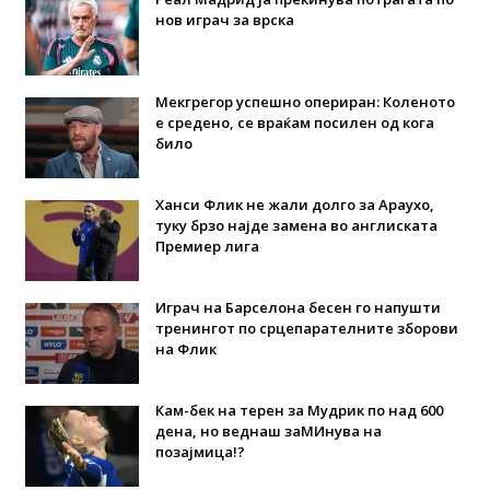
нов играч за врска
Мекгрегор успешно опериран: Коленото
е средено, се враќам посилен од кога
било
Ханси Флик не жали долго за Араухо,
туку брзо најде замена во англиската
Премиер лига
Играч на Барселона бесен го напушти
тренингот по срцепарателните зборови
на Флик
Кам-бек на терен за Мудрик по над 600
дена, но веднаш заМИнува на
позајмица!?