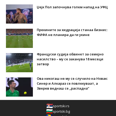
Џејк Пол започнува голем напад на УФЦ
Прекините за хидрација станаа бизнис:
ФИФА не планира да ги укине
Француски судија обвинет за семејно
насилство – му се заканува 18 месеци
затвор
Ова никогаш не му се случило на Новак:
Синер и Алкараз се повлекуваат, а
Зверев веднаш се „распадна“
sportski.rs
sportski.bg