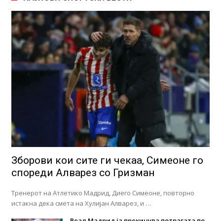
Зборови кои сите ги чекаа, Симеоне го
спореди Алварез со Гризман
Тренерот на Атлетико Мадрид, Диего Симеоне, повторно
истакна дека смета на Хулијан Алварез, и …
Реал Мадрид ја прекинува потрагата по