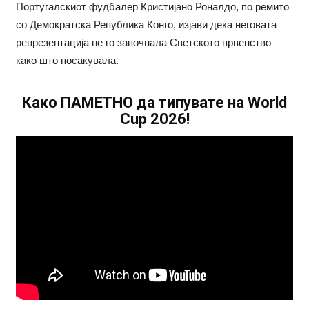
Португалскиот фудбалер Кристијано Роналдо, по ремито
со Демократска Република Конго, изјави дека неговата
репрезентација не го започнала Светското првенство
како што посакувала.
Како ПАМЕТНО да типувате на World
Cup 2026!