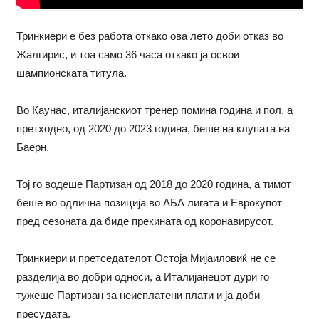
Тринкиери е без работа откако ова лето доби отказ во
Жалгирис, и тоа само 36 часа откако ја освои
шампионската титула.
Во Каунас, италијанскиот тренер помина година и пол, а
претходно, од 2020 до 2023 година, беше на клупата на
Баерн.
Тој го водеше Партизан од 2018 до 2020 година, а тимот
беше во одлична позиција во АБА лигата и Еврокупот
пред сезоната да биде прекината од коронавирусот.
Тринкиери и претседателот Остоја Мијаиловиќ не се
разделија во добри односи, а Италијанецот дури го
тужеше Партизан за неисплатени плати и ја доби
пресудата.