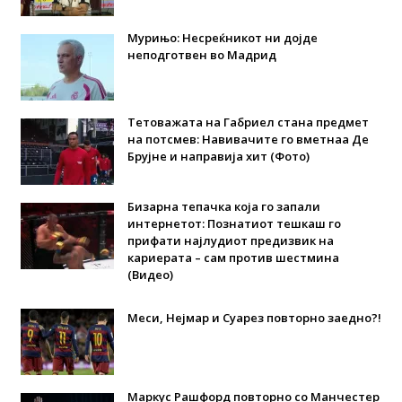
Мурињо: Несреќникот ни дојде
неподготвен во Мадрид
Тетоважата на Габриел стана предмет
на потсмев: Навивачите го вметнаа Де
Брујне и направија хит (Фото)
Бизарна тепачка која го запали
интернетот: Познатиот тешкаш го
прифати најлудиот предизвик на
кариерата – сам против шестмина
(Видео)
Меси, Нејмар и Суарез повторно заедно?!
Маркус Рашфорд повторно со Манчестер