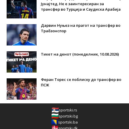
Јунајтед. Не е заинтересиран за
трансфер во Турција и Саудиска Арабија
Дарвин Нуњез на прагот на трансфер во
Трабзонспор
Тикет на денот (понеделник, 10.08.2026)
Феран Торес се поблиску до трансфер во
ПСЖ
sportski.rs
sportski.bg
sportski.ba
sportski.dk