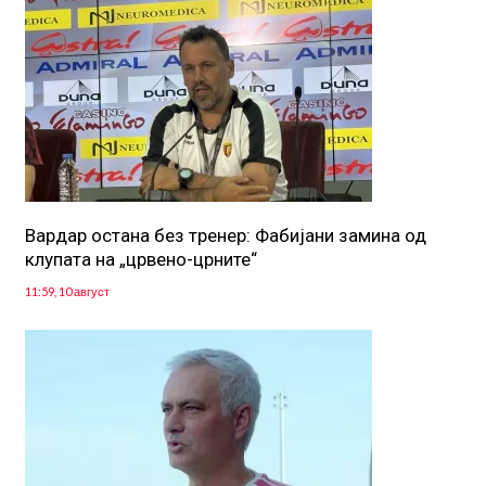
Вардар остана без тренер: Фабијани замина од
клупата на „црвено-црните“
11:59, 10 август