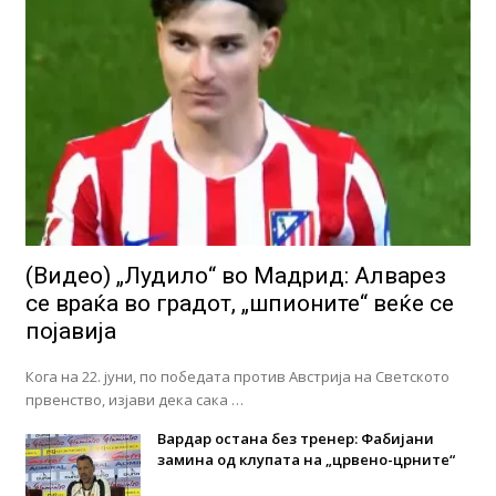
(Видео) „Лудило“ во Мадрид: Алварез
се враќа во градот, „шпионите“ веќе се
појавија
Кога на 22. јуни, по победата против Австрија на Светското
првенство, изјави дека сака …
Вардар остана без тренер: Фабијани
замина од клупата на „црвено-црните“