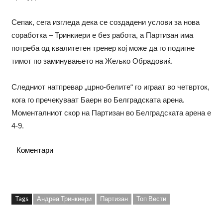
Сепак, сега изгледа дека се создадени услови за нова
соработка – Тринкиери е без работа, а Партизан има
потреба од квалитетен тренер кој може да го подигне
тимот по заминувањето на Жељко Обрадовиќ.
Следниот натпревар „црно-белите“ го играат во четврток,
кога го пречекуваат Баерн во Белградската арена.
Моменталниот скор на Партизан во Белградската арена е
4-9.
Коментари
Tags
Андреа Тринкиери
Партизан
Топ Вести