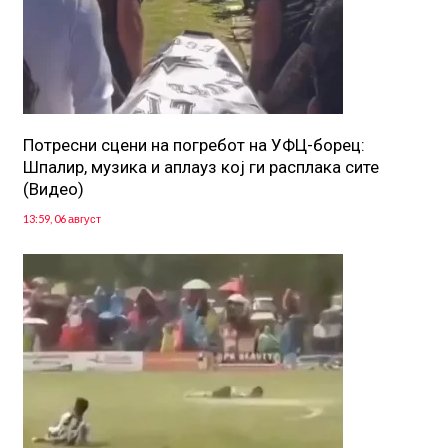
Потресни сцени на погребот на УФЦ-борец:
Шпалир, музика и аплауз кој ги расплака сите
(Видео)
13:59, 06 август