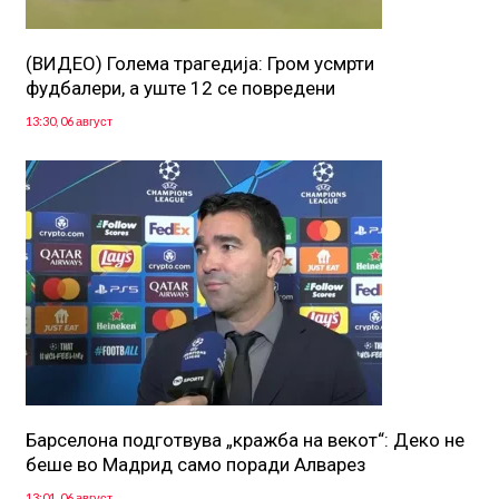
(ВИДЕО) Голема трагедија: Гром усмрти
фудбалери, а уште 12 се повредени
13:30, 06 август
Барселона подготвува „кражба на векот“: Деко не
беше во Мадрид само поради Алварез
13:01, 06 август