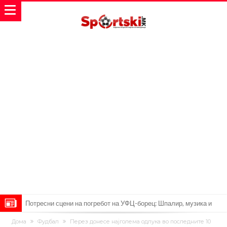
Потресни сцени на погребот на УФЦ-борец: Шпалир, музика и
аплауз кој ги расплака сите (Видео)
(ВИДЕО) Голема трагедија: Гром усмрти фудбалери, а уште 12 се
Дома
Фудбал
Перез донесе најголема одлука во последните 10