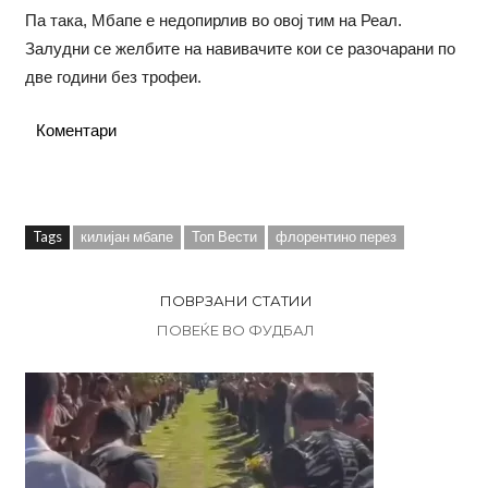
Па така, Мбапе е недопирлив во овој тим на Реал.
Залудни се желбите на навивачите кои се разочарани по
две години без трофеи.
Коментари
Tags
килијан мбапе
Топ Вести
флорентино перез
ПОВРЗАНИ СТАТИИ
ПОВЕЌЕ ВО ФУДБАЛ