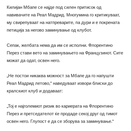
Килијан Мбапе се најде под силен притисок од
навивачите на Реал Мадрид. Многумина го критикуваат,
му свирепуваат на натпреварите, па дури и е покрената
петиција за негово заминување од клубот.
Сепак, желбата нема да им се исполни. Флорентино
Перез стави вето на заминувањето на Французинот. Сите
можат да одат, освен него.
„Не постои никаква можност за Мбапе да го напушти
Реал Мадрид летово,“ наведуваат извори блиски до
кралскиот клуб и додаваат:
„Тој е најголемиот ризик во кариерата на Флорентино
Перез и претседателот ќе продаде секој друг од тимот
освен него. Глупост е да се зборува за заминување.“