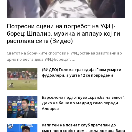
Потресни сцени на погребот на УФЦ-
борец: Шпалир, музика и аплауз кој ги
расплака сите (Видео)
Светот на боречките спортови и УФЦ останаа завиткани во
црно по веста дека УФЦ-борецот, …
(ВИДЕО) Голема трагедија: Гром усмрти
фудбалери, а уште 12 се повредени
Барселона подготвува „кражба на векот“:
Деко не беше во Мадрид само поради
Алварез
Капитен на познат клуб претепан до
смрт пред својот дом – цела држава бара