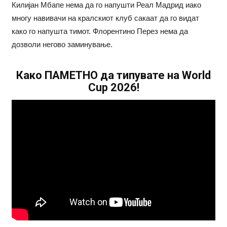
Килијан Мбапе нема да го напушти Реал Мадрид иако
многу навивачи на кралскиот клуб сакаат да го видат
како го напушта тимот. Флорентино Перез нема да
дозволи негово заминување.
Како ПАМЕТНО да типувате на World
Cup 2026!