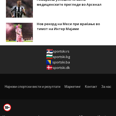
медицинските прегледи во Арсенал
Нов рекорд на Меси при враќање во
тимот на Интер Мајами
sportski.rs
sportski.bg
sportski.ba
sportski.dk
Најнови спортски вести и резултати
Маркетинг
Контакт
За нас