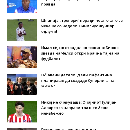
правда!
Шпанија „трепери“ поради нешто што се
чекаше со недели: Винисиус Жуниор
одлучи!
Имал сè, но страдал во тишина: Бивша
ѕвезда на Челси откри мрачна тајна на
фудбалот
Објавени детали: Дали Инфантино
планираше да создаде Суперлига на
ФИФА?
Никој не очекуваше: Очајниот Јулијан
Алварез го направи тоа што беше
неизбежно
Гимараеш успешно ги мина