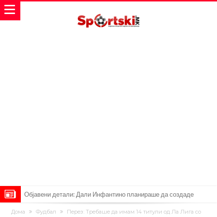
Објавени детали: Дали Инфантино планираше да создаде
Суперлига на ФИФА?
Никој не очекуваше: Очајниот Јулијан Алварез го направи тоа што
Дома
Фудбал
Пepeз: Трeбaшe дa имам 14 титули од Ла Лига со