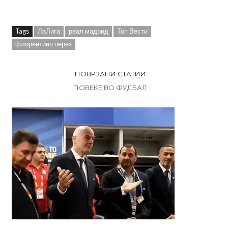
Tags
ЛаЛига
реал мадрид
Топ Вести
флорентино перез
ПОВРЗАНИ СТАТИИ
ПОВЕЌЕ ВО ФУДБАЛ