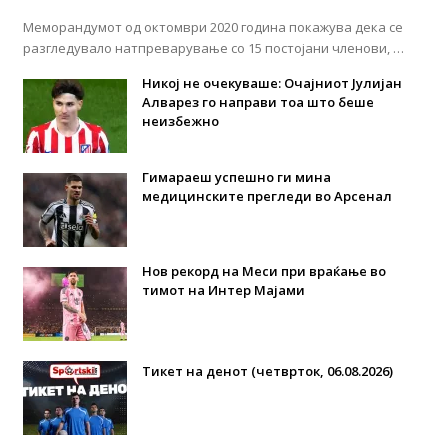
Меморандумот од октомври 2020 година покажува дека се
разгледувало натпреварување со 15 постојани членови, …
Никој не очекуваше: Очајниот Јулијан
Алварез го направи тоа што беше
неизбежно
Гимараеш успешно ги мина
медицинските прегледи во Арсенал
Нов рекорд на Меси при враќање во
тимот на Интер Мајами
Тикет на денот (четврток, 06.08.2026)