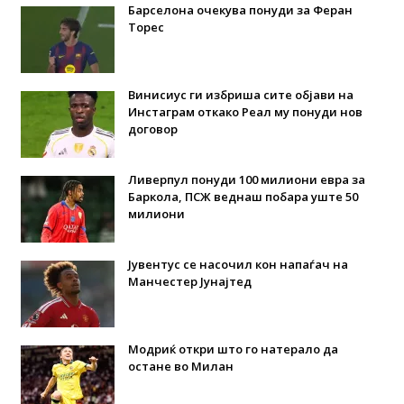
Барселона очекува понуди за Феран
Торес
Винисиус ги избриша сите објави на
Инстаграм откако Реал му понуди нов
договор
Ливерпул понуди 100 милиони евра за
Баркола, ПСЖ веднаш побара уште 50
милиони
Јувентус се насочил кон напаѓач на
Манчестер Јунајтед
Модриќ откри што го натерало да
остане во Милан