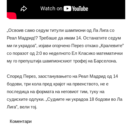
„Освоив само седум титули шампиони од Ла Лига со
Реал Мадрид!? Требаше да имам 14. Останатите седум
ми ги украдоа”, изјави огорчено Перез откако „Кралевите”
со поразот од 2:0 во неделното Ел Класико математички
му го препуштија шампионскиот трофеј на Барселона.
Според Перез, заостанувањето на Реал Мадрид од 14
бодови, три кола пред крајот на првенството, не е
последица на формата на неговиот тим, туку на
судиските одлуки. „Судиите ни украдоа 18 бодови во Ла
Лига”, вели тој.
Коментари