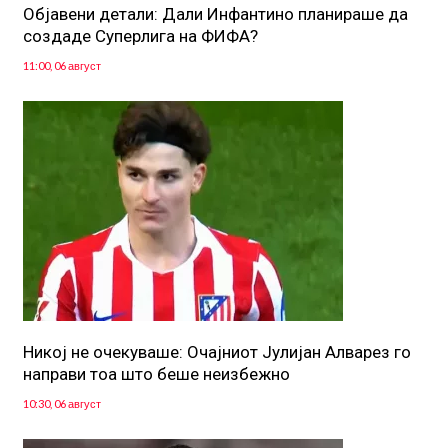
Објавени детали: Дали Инфантино планираше да
создаде Суперлига на ФИФА?
11:00, 06 август
Никој не очекуваше: Очајниот Јулијан Алварез го
направи тоа што беше неизбежно
10:30, 06 август