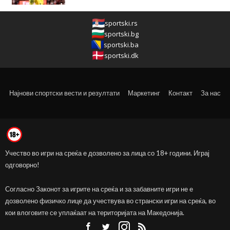
sportski.rs
sportski.bg
sportski.ba
sportski.dk
Најнови спортски вести и резултати
Маркетинг
Контакт
За нас
Учество во игри на среќа е дозволено за лица со 18+ години. Играј
одговорно!
Согласно Законот за игрите на среќа и за забавните игри не е
дозволено физичко лице да учествува во странски игри на среќа, во
кои влоговите се уплаќаат на територијата на Македонија.