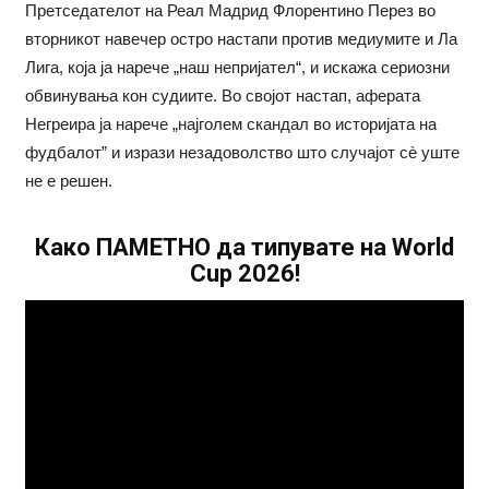
Претседателот на Реал Мадрид Флорентино Перез во
вторникот навечер остро настапи против медиумите и Ла
Лига, којa ја нарече „наш непријател“, и искажа сериозни
обвинувања кон судиите. Во својот настап, аферата
Негреира ја нарече „најголем скандал во историјата на
фудбалот” и изрази незадоволство што случајот сè уште
не е решен.
Како ПАМЕТНО да типувате на World
Cup 2026!