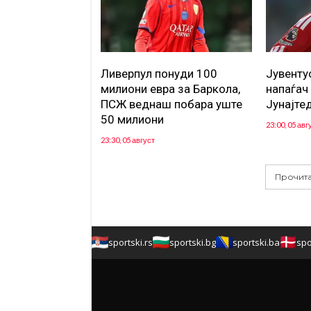
Ливерпул понуди 100
Јувенту
милиони евра за Баркола,
напаѓач
ПСЖ веднаш побара уште
Јунајте
50 милиони
23:00, 05 авг
23:30, 05 август
Прочита
sportski.rs
sportski.bg
sportski.ba
spo