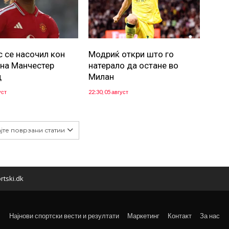
с се насочил кон
Модриќ откри што го
 на Манчестер
натерало да остане во
д
Милан
уст
22:30, 05 август
јте поврзани статии
rtski.dk
Најнови спортски вести и резултати
Маркетинг
Контакт
За нас