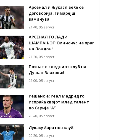
Арсенал и Њукасл веќе се
договорија, Гимарејш
заминува
21:40, 05 август
АРСЕНАЛ ГО ЛАДИ
ШАМПАЊОТ: Винисиус на праг
на Лондон!
21:20, 05 август
Познат е следниот клуб на
Душан Влаховиќ!
21:00, 05 август
Решено е: Реал Мадрид го
испраќа својот млад талент
во Серија “А”
20:40, 05 август
Лукаку бара нов клуб
20:20, 05 август