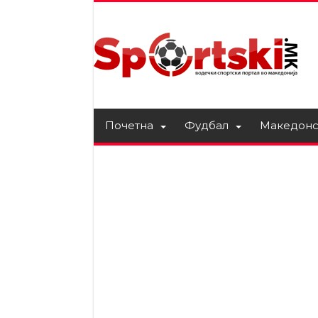
Почетна
Фудбал
Македонс