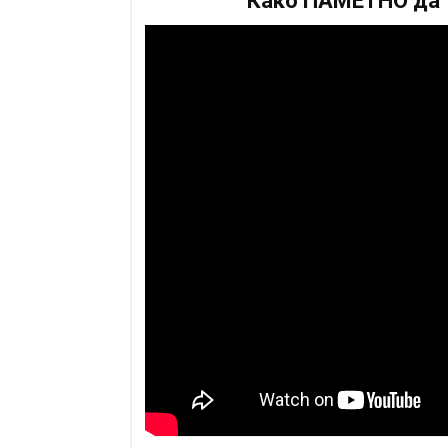
Како ПАМЕТНО да т