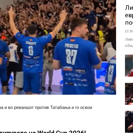
Ли
ев
по
23:30
Лив
оби
 и во реваншот против Татабања и го освои