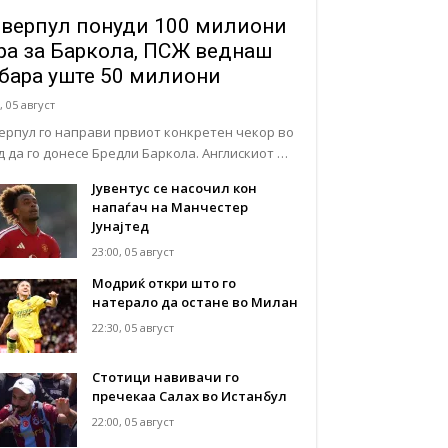
верпул понуди 100 милиони
ра за Баркола, ПСЖ веднаш
бара уште 50 милиони
, 05 август
ерпул го направи првиот конкретен чекор во
д да го донесе Бредли Баркола. Англискиот …
Јувентус се насочил кон
напаѓач на Манчестер
Јунајтед
23:00, 05 август
Модриќ откри што го
натерало да остане во Милан
22:30, 05 август
Стотици навивачи го
пречекаа Салах во Истанбул
22:00, 05 август