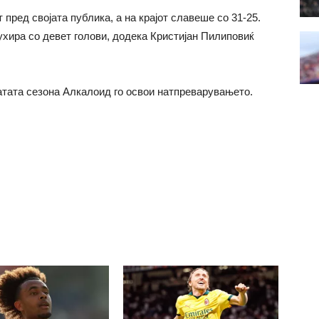
пред својата публика, а на крајот славеше со 31-25.
хира со девет голови, додека Кристијан Пилиповиќ
атата сезона Алкалоид го освои натпреварувањето.