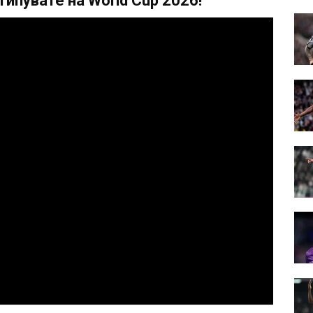
ипувате на World Cup 2026!