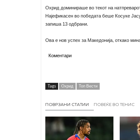
Охрид доминираше во текот на натпреварот 
Најефикасен во победата беше Косуке Јасу
запиша 13 одбрани.
Ова е нов успех за Македонија, откако мин
Коментари
Tags
Охрид
Топ Вести
ПОВРЗАНИ СТАТИИ
ПОВЕЌЕ ВО ТЕНИС