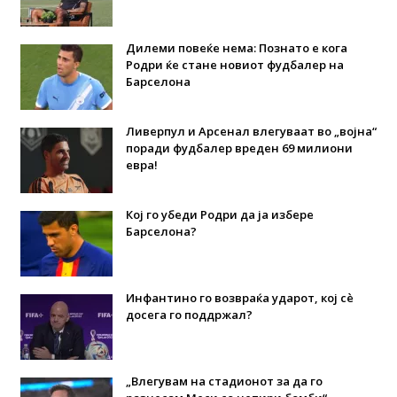
Дилеми повеќе нема: Познато е кога
Родри ќе стане новиот фудбалер на
Барселона
Ливерпул и Арсенал влегуваат во „војна“
поради фудбалер вреден 69 милиони
евра!
Кој го убеди Родри да ја избере
Барселона?
Инфантино го возвраќа ударот, кој сè
досега го поддржал?
„Влегувам на стадионот за да го