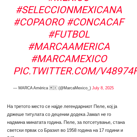
#SELECCIONMEXICANA
#COPAORO
#CONCACAF
#FUTBOL
#MARCAAMERICA
#MARCAMEXICO
PIC.TWITTER.COM/V48974
— MARCA América 🇲🇽 (@MarcaMexico_)
July 8, 2025
На третото место се најде легендарниот Пеле, кој ја
држеше титулата со децении додека Јамал не го
надмина минатата година. Пеле, за потсетување, стана
светски првак со Бразил во 1958 година на 17 години и