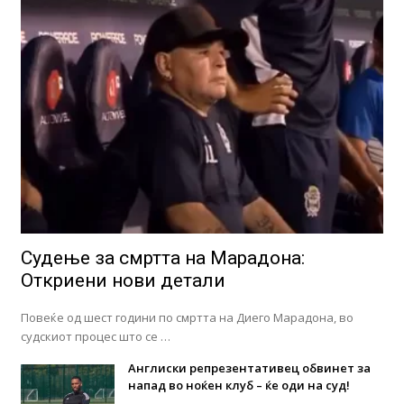
Судење за смртта на Марадона:
Откриени нови детали
Повеќе од шест години по смртта на Диего Марадона, во
судскиот процес што се …
Англиски репрезентативец обвинет за
напад во ноќен клуб – ќе оди на суд!