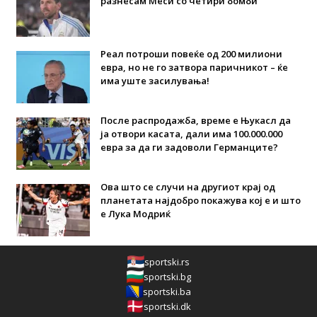
разнесам Меси со четири бомби“
Реал потроши повеќе од 200 милиони
евра, но не го затвора паричникот – ќе
има уште засилувања!
После распродажба, време е Њукасл да
ја отвори касата, дали има 100.000.000
евра за да ги задоволи Германците?
Ова што се случи на другиот крај од
планетата најдобро покажува кој е и што
е Лука Модриќ
sportski.rs
sportski.bg
sportski.ba
sportski.dk