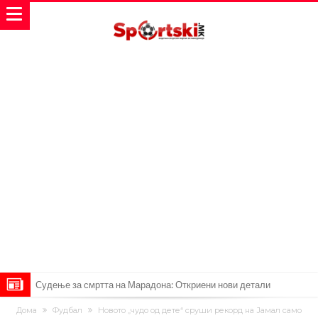
Судење за смртта на Марадона: Откриени нови детали
Англиски репрезентативец обвинет за напад во ноќен клуб – ќе
Дома
Фудбал
Новото „чудо од дете“ сруши рекорд на Јамал само