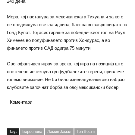
249 дена.
Мора, кој настапува за мексиканската Тихуана и за кого
се предвидува светла иднина, блесна во завршницата на
Голд Купот. Тој асистираше за победничкиот гол на Раул
Хименез во полуфиналето против Хондурас, а во
финалето против САД одигра 75 минути.
Овој офанзивен играч за врска, кој игра на позиција што
постепено исчезнува од фудбалските терени, привлече
големо внимание. Не би било изненадувачки ако набрзо
клубовите започнат борба за овој мексикански бисер.
Коментари
Tags
Барселона
Ламин Јамал
Топ Вести