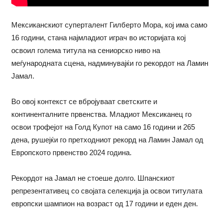
Мексиканскиот суперталент Гилберто Мора, кој има само
16 години, стана најмладиот играч во историјата кој
освоил голема титула на сениорско ниво на
меѓународната сцена, надминувајќи го рекордот на Ламин
Јамал.
Во овој контекст се вбројуваат светските и
континенталните првенства. Младиот Мексиканец го
освои трофејот на Голд Купот на само 16 години и 265
дена, рушејќи го претходниот рекорд на Ламин Јамал од
Европското првенство 2024 година.
Рекордот на Јамал не стоеше долго. Шпанскиот
репрезентативец со својата селекција ја освои титулата
европски шампион на возраст од 17 години и еден ден.