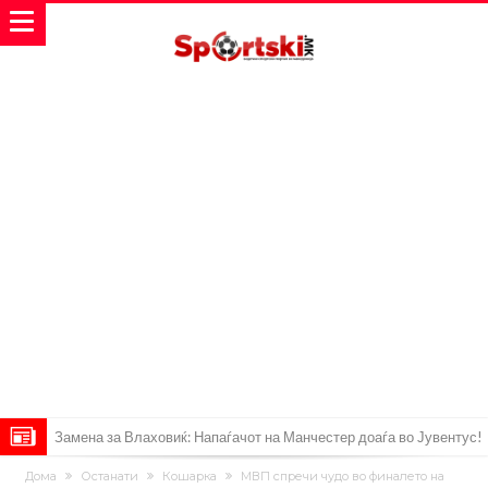
Замена за Влаховиќ: Напаѓачот на Манчестер доаѓа во Јувентус!
УЕФА повторно се заканува со бојкот на турнирите на ФИФА
Дома
Останати
Кошарка
МВП спречи чудо во финалето на