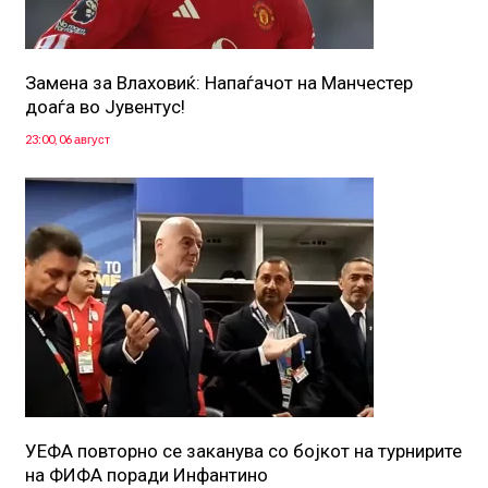
Замена за Влаховиќ: Напаѓачот на Манчестер
доаѓа во Јувентус!
23:00, 06 август
УЕФА повторно се заканува со бојкот на турнирите
на ФИФА поради Инфантино