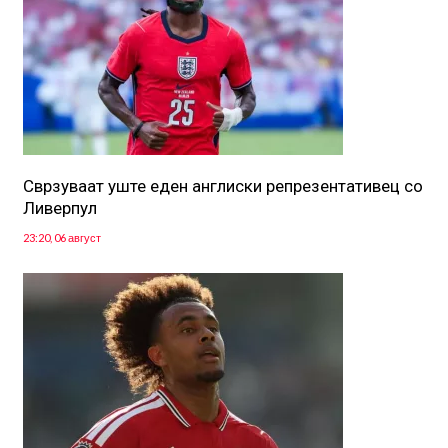
Сврзуваат уште еден англиски репрезентативец со
Ливерпул
23:20, 06 август