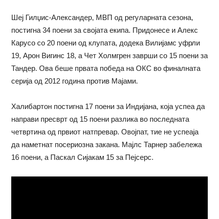
Шej Гилџис-Александер, МВП од регуларната сезона,
постигна 34 поени за својата екипа. Придонесе и Алекс
Карусо со 20 поени од клупата, додека Вилијамс уфрли
19, Арон Вигинс 18, а Чет Холмгрен заврши со 15 поени за
Тандер. Ова беше првата победа на ОКС во финалната
серија од 2012 година против Мајами.
Халибартон постигна 17 поени за Индијана, која успеа да
направи пресврт од 15 поени разлика во последната
четвртина од првиот натпревар. Овојпат, тие не успеаја
да наметнат посериозна закана. Мајлс Тарнер забележа
16 поени, а Паскал Сијакам 15 за Пејсерс.