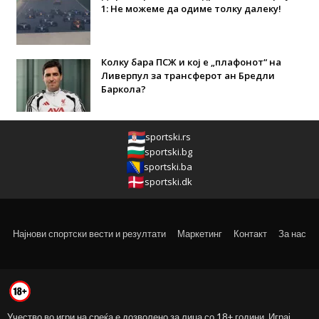
1: Не можеме да одиме толку далеку!
Колку бара ПСЖ и кој е „плафонот“ на
Ливерпул за трансферот ан Бредли
Баркола?
sportski.rs
sportski.bg
sportski.ba
sportski.dk
Најнови спортски вести и резултати
Маркетинг
Контакт
За нас
Учество во игри на среќа е дозволено за лица со 18+ години. Играј