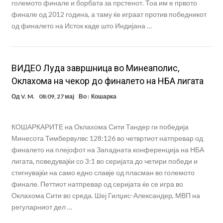
големото финале и борбата за прстенот. Тоа им е првото
финале од 2012 година, а таму ќе играат против победникот
од финалето на Исток каде што Индијана …
ВИДЕО Луда завршница во Минеаполис,
Оклахома на чекор до финалето на НБА лигата
Од
V. M.
08:09, 27 мај
Во :
Кошарка
КОШАРКАРИТЕ на Оклахома Сити Тандер ги победија
Минесота Тимбервулвс 128:126 во четвртиот натпревар од
финалето на плејофот на Западната конференција на НБА
лигата, поведувајќи со 3:1 во серијата до четири победи и
стигнувајќи на само едно славје од пласман во големото
финале. Петтиот натпревар од серијата ќе се игра во
Оклахома Сити во среда. Шеј Гилџис-Александер, МВП на
регуларниот дел …