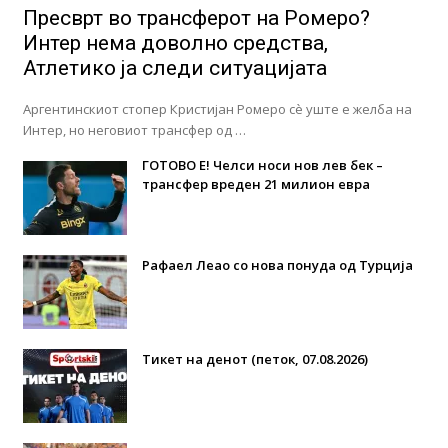
Пресврт во трансферот на Ромеро?
Интер нема доволно средства,
Атлетико ја следи ситуацијата
Аргентинскиот стопер Кристијан Ромеро сè уште е желба на
Интер, но неговиот трансфер од …
ГОТОВО Е! Челси носи нов лев бек –
трансфер вреден 21 милион евра
Рафаел Леао со нова понуда од Турција
Тикет на денот (петок, 07.08.2026)