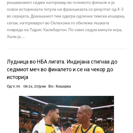
решавачкиот седми натпревар во големото финале и ја
освои историската титула на франшизата со резултат од 4-3
во серијата. Домашниот тим одигра одлична тимска кошарка,
сепак, натпреварот во Оклахома го обележа тешката
повреда на Тајрис Халибартон. По само седум минути игра,
Хали ја …
Лудница во НБА лигата. Индијана стигнаа до
седмиот меч во финалето и се на чекор до
историја
Од
V. M.
08:16, 20 јуни
Во :
Кошарка