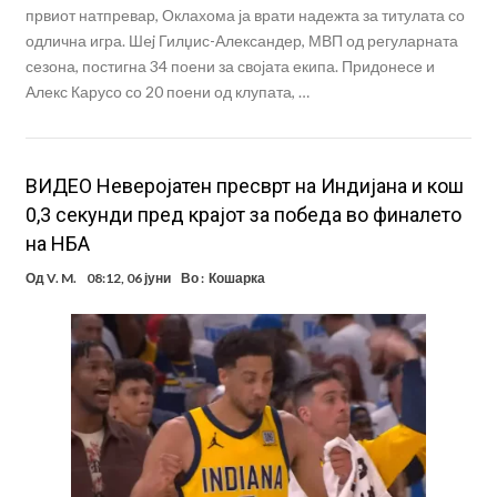
првиот натпревар, Оклахома ја врати надежта за титулата со
одлична игра. Шej Гилџис-Александер, МВП од регуларната
сезона, постигна 34 поени за својата екипа. Придонесе и
Алекс Карусо со 20 поени од клупата, …
ВИДЕО Неверојатен пресврт на Индијана и кош
0,3 секунди пред крајот за победа во финалето
на НБА
Од
V. M.
08:12, 06 јуни
Во :
Кошарка