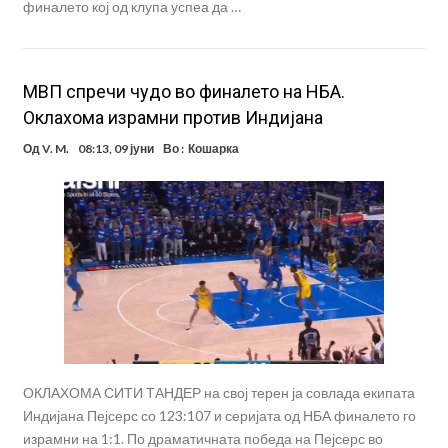
финалето кој од клупа успеа да …
МВП спречи чудо во финалето на НБА.
Оклахома израмни против Индијана
Од
V. M.
08:13, 09 јуни
Во :
Кошарка
ОКЛАХОМА СИТИ ТАНДЕР на свој терен ја совлада екипата
Индијана Пејсерс со 123:107 и серијата од НБА финалето го
израмни на 1:1. По драматичната победа на Пејсерс во