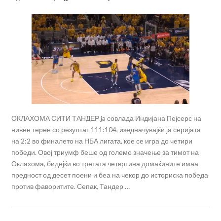
ОКЛАХОМА СИТИ ТАНДЕР ja совлада Индијана Пејсерс на
нивен терен со резултат 111:104, изедначувајќи ја серијата
на 2:2 во финалето на НБА лигата, кое се игра до четири
победи. Овој триумф беше од големо значење за тимот на
Оклахома, бидејќи во третата четвртина домаќините имаа
предност од десет поени и беа на чекор до историска победа
против фаворитите. Сепак, Тандер …