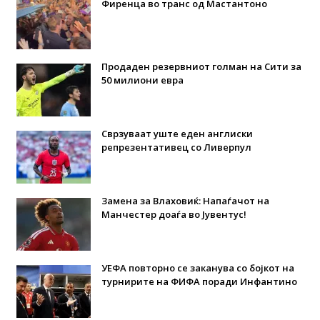
Фиренца во транс од Мастантоно
Продаден резервниот голман на Сити за
50 милиони евра
Сврзуваат уште еден англиски
репрезентативец со Ливерпул
Замена за Влаховиќ: Напаѓачот на
Манчестер доаѓа во Јувентус!
УЕФА повторно се заканува со бојкот на
турнирите на ФИФА поради Инфантино