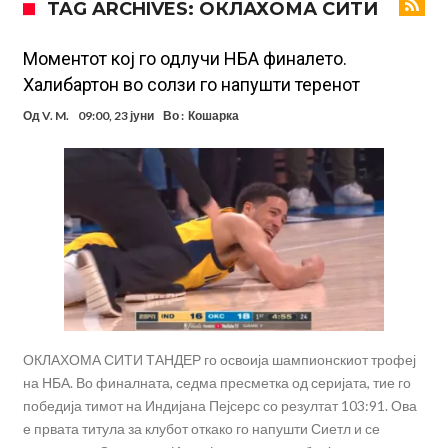
TAG ARCHIVES: ОКЛАХОМА СИТИ
Тикет на денот (петок, 07.08.2026)
Фиренца во транс од Мастантоно
Моментот кој го одлучи НБА финалето.
Халибартон во солзи го напушти теренот
Продаден резервниот голман на Сити за 50 милиони евра
Од
V. M.
09:00, 23 јуни
Во :
Кошарка
Сврзуваат уште еден англиски репрезентативец со Ливерпул
Замена за Влаховиќ: Напаѓачот на Манчестер доаѓа во Јувентус!
УЕФА повторно се заканува со бојкот на турнирите на ФИФА
поради Инфантино
Мурињо бесен поради одлуката на Реал: Протекоа детали од
разговорот што го потресе Мадрид!
ОКЛАХОМА СИТИ ТАНДЕР го освоија шампионскиот трофеј
на НБА. Во финалната, седма пресметка од серијата, тие го
победија тимот на Индијана Пејсерс со резултат 103:91. Ова
е првата титула за клубот откако го напушти Сиетл и се