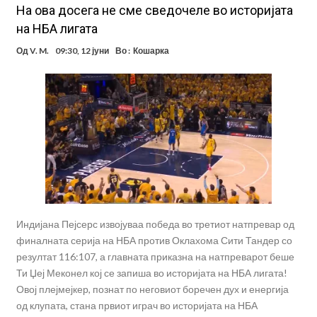
На ова досега не сме сведочеле во историјата
на НБА лигата
Од
V. M.
09:30, 12 јуни
Во :
Кошарка
Индијана Пејсерс извојуваа победа во третиот натпревар од
финалната серија на НБА против Оклахома Сити Тандер со
резултат 116:107, а главната приказна на натпреварот беше
Ти Џеј Меконел кој се запиша во историјата на НБА лигата!
Овој плејмејкер, познат по неговиот боречен дух и енергија
од клупата, стана првиот играч во историјата на НБА