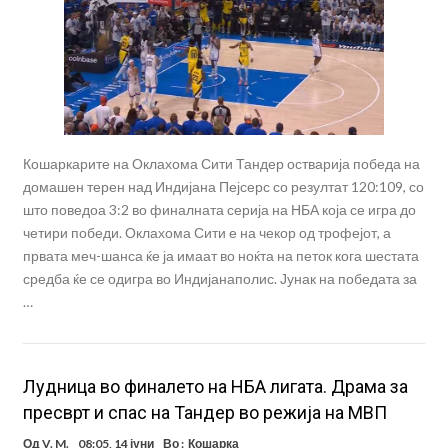
Кошаркарите на Оклахома Сити Тандер остварија победа на
домашен терен над Индијана Пејсерс со резултат 120:109, со
што поведоа 3:2 во финалната серија на НБА која се игра до
четири победи. Оклахома Сити е на чекор од трофејот, а
првата меч-шанса ќе ја имаат во ноќта на петок кога шестата
средба ќе се одигра во Индијанаполис. Јунак на победата за
…
Лудница во финалето на НБА лигата. Драма за
пресврт и спас на Тандер во режија на МВП
Од
V. M.
08:05, 14 јуни
Во :
Кошарка