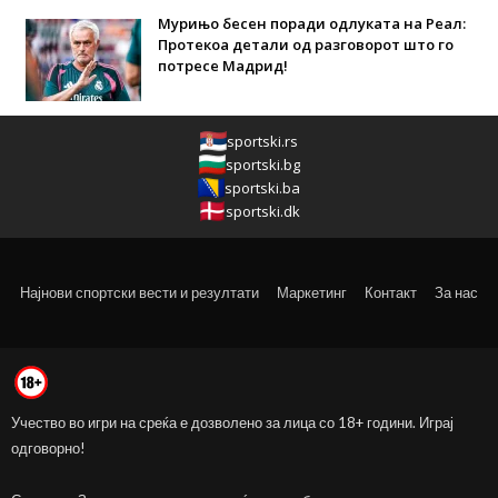
Мурињо бесен поради одлуката на Реал:
Протекоа детали од разговорот што го
потресе Мадрид!
sportski.rs
sportski.bg
sportski.ba
sportski.dk
Најнови спортски вести и резултати
Маркетинг
Контакт
За нас
Учество во игри на среќа е дозволено за лица со 18+ години. Играј
одговорно!