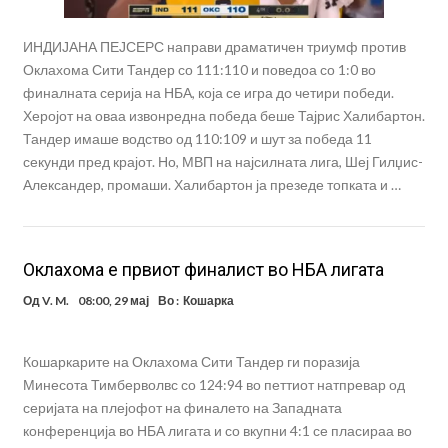
ИНДИЈАНА ПЕЈСЕРС направи драматичен триумф против
Оклахома Сити Тандер со 111:110 и поведоа со 1:0 во
финалната серија на НБА, која се игра до четири победи.
Херојот на оваа извонредна победа беше Тајрис Халибартон.
Тандер имаше водство од 110:109 и шут за победа 11
секунди пред крајот. Но, МВП на најсилната лига, Шеј Гилџис-
Александер, промаши. Халибартон ја презеде топката и …
Оклахома е првиот финалист во НБА лигата
Од
V. M.
08:00, 29 мај
Во :
Кошарка
Кошаркарите на Оклахома Сити Тандер ги поразија
Минесота Тимберволвс со 124:94 во петтиот натпревар од
серијата на плејофот на финалето на Западната
конференција во НБА лигата и со вкупни 4:1 се пласираа во