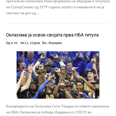
пресели во Оклахома. Иако формално се вбројува и титулата
на СуперСоникс од 1979 година, клубот и навивачите не ја
сметаат за дел од …
Оклахома ja освои својата прва НБА титула
Од
V. M.
08:11, 23 јуни
Во :
Кошарка
Кошаркарите на Оклахома Сити Тандер се новите шампиони
на НБА. Оклахома ја победи Индијана со 103:91 во