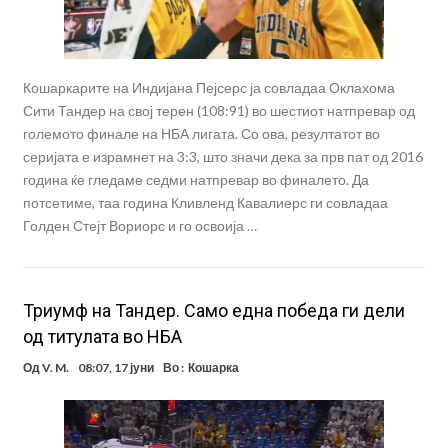
Кошаркарите на Индијана Пејсерс ја совладаа Оклахома
Сити Тандер на свој терен (108:91) во шестиот натпревар од
големото финале на НБА лигата. Со ова, резултатот во
серијата е израмнет на 3:3, што значи дека за прв пат од 2016
година ќе гледаме седми натпревар во финалето. Да
потсетиме, таа година Кливленд Кавалиерс ги совладаа
Голден Стејт Вориорс и го освоија …
Триумф на Тандер. Само една победа ги дели
од титулата во НБА
Од
V. M.
08:07, 17 јуни
Во :
Кошарка