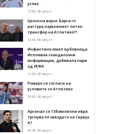
успех
13:00, 08 август
Целосна војна: Барса го
растура најважниот летен
трансфер на Атлетико?!
12:00, 08 август
Инфантино имал љубовница:
Испливаа скандалозни
информации, добивала пари
од УЕФА
11:00, 08 август
Ромеро се согласи на
условите со Атлетико
10:00, 08 август
Арсенал со 138 милиони евра
тргнува по ѕвездата на Серија
А?
09:59, 08 август