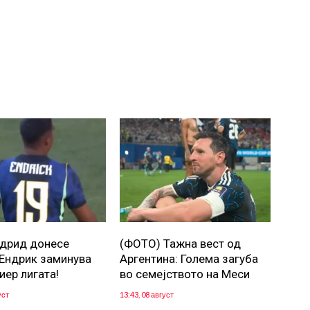
дрид донесе
(ФОТО) Тажна вест од
 Eндрик заминува
Аргентина: Голема загуба
иер лигата!
во семејството на Меси
уст
13:43, 08 август