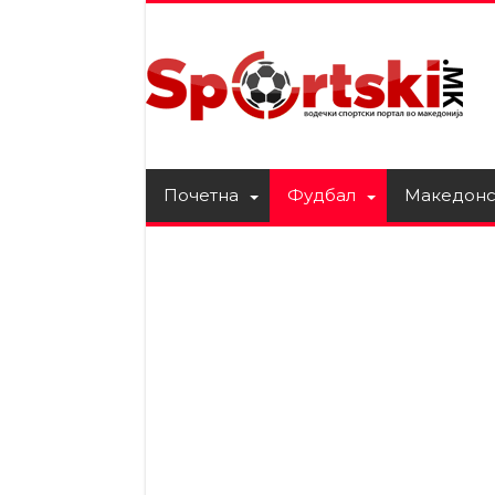
Почетна
Фудбал
Македонс