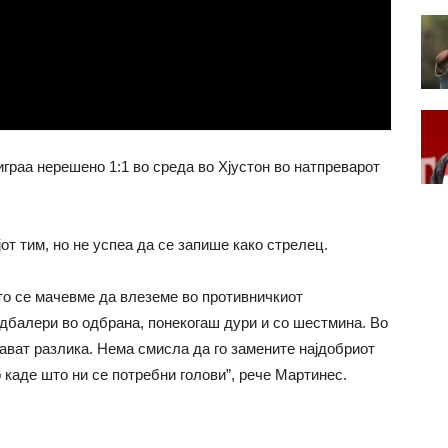
граа нерешено 1:1 во среда во Хјустон во натпреварот
от тим, но не успеа да се запише како стрелец.
то се мачевме да влеземе во противничкиот
дбалери во одбрана, понекогаш дури и со шестмина. Во
ават разлика. Нема смисла да го замените најдобриот
каде што ни се потребни голови”, рече Мартинес.