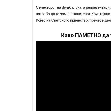
Селекторот на фудбалската репрезентација
потреба да го замени капитенот Кристијан
Конго на Светското првенство, пренесе де
Како ПАМЕТНО да т