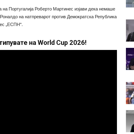
 на Португалија Роберто Мартинес изјави дека немаше
о Роналдо на натпреварот против Демократска Република
нес „ЕСПН“.
ипувате на World Cup 2026!