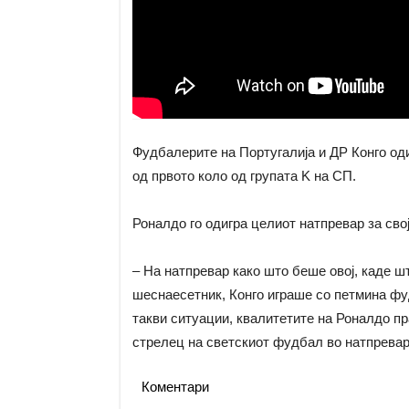
Фудбалерите на Португалија и ДР Конго оди
од првото коло од групата K на СП.
Роналдо го одигра целиот натпревар за свој
– На натпревар како што беше овој, каде ш
шеснаесетник, Конго играше со петмина фу
такви ситуации, квалитетите на Роналдо пр
стрелец на светскиот фудбал во натпревар 
Коментари