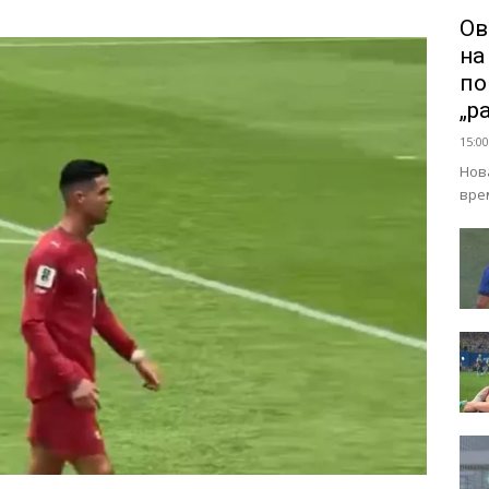
Ов
на
по
„р
15:00
Нов
вре