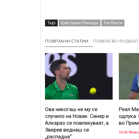
Tags
Кристијано Роналдо
Топ Вести
ПОВРЗАНИ СТАТИИ
ПОВЕЌЕ ВО ФУДБАЛ
Ова никогаш не му се
Реал Ма
случило на Новак: Синер и
одлука:
Алкараз се повлекуваат, а
во Прем
Зверев веднаш се
14:00, 08 авг
„распадна“