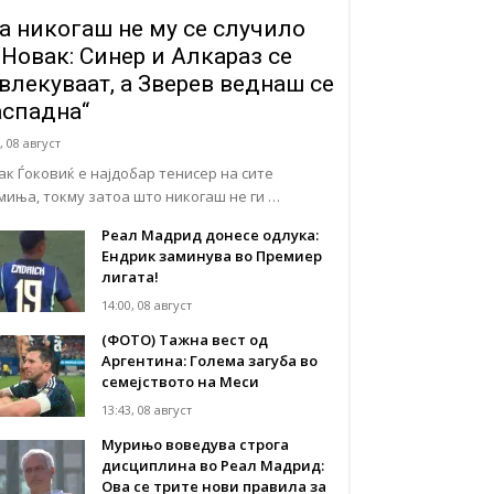
а никогаш не му се случило
 Новак: Синер и Алкараз се
влекуваат, а Зверев веднаш се
аспадна“
, 08 август
ак Ѓоковиќ е најдобар тенисер на сите
миња, токму затоа што никогаш не ги …
Реал Мадрид донесе одлука:
Eндрик заминува во Премиер
лигата!
14:00, 08 август
(ФОТО) Тажна вест од
Аргентина: Голема загуба во
семејството на Меси
13:43, 08 август
Мурињо воведува строга
дисциплина во Реал Мадрид:
Ова се трите нови правила за