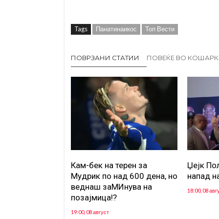
Tags
Панатинаикос
Топ Вести
ПОВРЗАНИ СТАТИИ
ПОВЕЌЕ ВО КОШАРК
Кам-бек на терен за
Џејк По
Мудрик по над 600 дена, но
напад н
веднаш заМИнува на
18:00, 08 авг
позајмица!?
19:00, 08 август