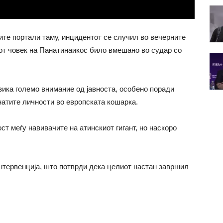
те портали таму, инцидентот се случил во вечерните
иот човек на Панатинаикос било вмешано во судар со
вика големо внимание од јавноста, особено поради
натите личности во европската кошарка.
 меѓу навивачите на атинскиот гигант, но наскоро
нтервенција, што потврди дека целиот настан завршил