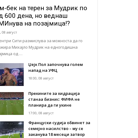
м-бек на терен за Мудрик по
д 600 дена, но веднаш
МИнува на позајмица!?
, 08 август
ентри Сити размислува за можноста да го
ажира Михајло Мудрик на едногодишна
ајмица од …
Џејк Пол започнува голем
напад на УФЦ
18:00, 08 август
Прекините за хидрација
станаа бизнис: ФИФА не
планира да ги укине
17:00, 08 август
Француски судија обвинет за
семејно насилство – му се
заканува 18 месеци затвор