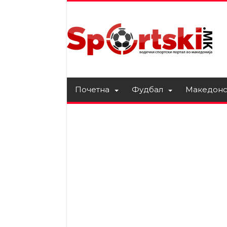
Почетна
Фудбал
Македонс