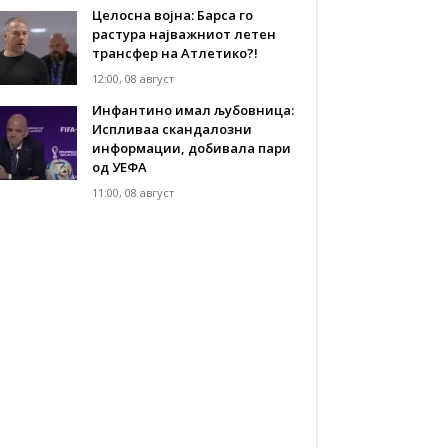
Целосна војна: Барса го
растура најважниот летен
трансфер на Атлетико?!
12:00, 08 август
Инфантино имал љубовница:
Испливаа скандалозни
информации, добивала пари
од УЕФА
11:00, 08 август