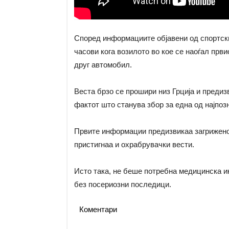
Според информациите објавени од спортски
часови кога возилото во кое се наоѓал прв
друг автомобил.
Веста брзо се прошири низ Грција и предиз
фактот што станува збор за една од најпоз
Првите информации предизвикаа загриженост
пристигнаа и охрабрувачки вести.
Исто така, не беше потребна медицинска и
без посериозни последици.
Коментари