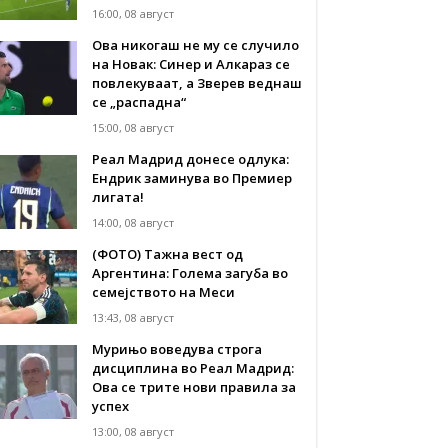
16:00, 08 август
Ова никогаш не му се случило
на Новак: Синер и Алкараз се
повлекуваат, а Зверев веднаш
се „распадна“
15:00, 08 август
Реал Мадрид донесе одлука:
Eндрик заминува во Премиер
лигата!
14:00, 08 август
(ФОТО) Тажна вест од
Аргентина: Голема загуба во
семејството на Меси
13:43, 08 август
Мурињо воведува строга
дисциплина во Реал Мадрид:
Ова се трите нови правила за
успех
13:00, 08 август