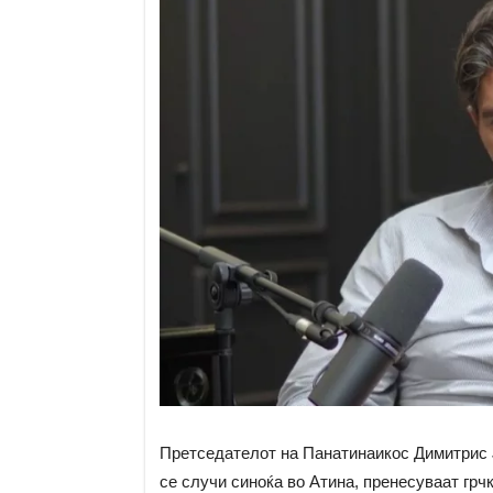
Претседателот на Панатинаикос Димитрис Ј
се случи синоќа во Атина, пренесуваат грч