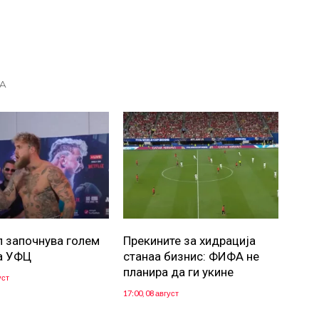
А
л започнува голем
Прекините за хидрација
а УФЦ
станаа бизнис: ФИФА не
планира да ги укине
уст
17:00, 08 август