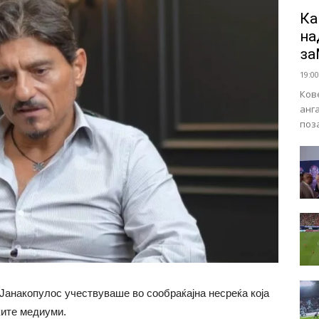
Ка
на
за
19:00
Ков
анг
поз
анакопулос учествуваше во сообраќајна несреќа која
ките медиуми.