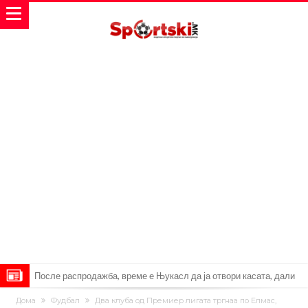
После распродажба, време е Њукасл да ја отвори касата, дали
има 100.000.000 евра за да ги задоволи Германците?
Ова што се случи на другиот крај од планетата најдобро покажува
Дома
Фудбал
Два клуба од Премиер лигата тргнаа по Елмас,