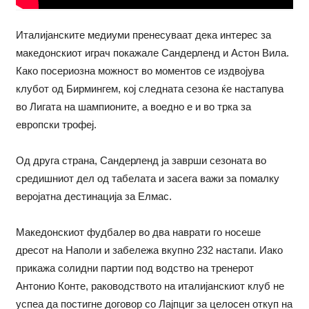
Италијанските медиуми пренесуваат дека интерес за
македонскиот играч покажале Сандерленд и Астон Вила.
Како посериозна можност во моментов се издвојува
клубот од Бирмингем, кој следната сезона ќе настапува
во Лигата на шампионите, а воедно е и во трка за
европски трофеј.
Од друга страна, Сандерленд ја заврши сезоната во
средишниот дел од табелата и засега важи за помалку
веројатна дестинација за Елмас.
Македонскиот фудбалер во два наврати го носеше
дресот на Наполи и забележа вкупно 232 настапи. Иако
прикажа солидни партии под водство на тренерот
Антонио Конте, раководството на италијанскиот клуб не
успеа да постигне договор со Лајпциг за целосен откуп на