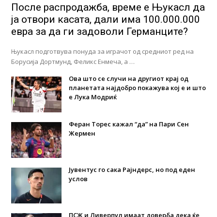
После распродажба, време е Њукасл да
ја отвори касата, дали има 100.000.000
евра за да ги задоволи Германците?
Њукасл подготвува понуда за играчот од средниот ред на
Борусија Дортмунд, Феликс Енмеча, а …
Ова што се случи на другиот крај од
планетата најдобро покажува кој е и што
е Лука Модриќ
Феран Торес кажал “да” на Пари Сен
Жермен
Јувентус го сака Рајндерс, но под еден
услов
ПСЖ и Ливерпул имаат доверба дека ќе