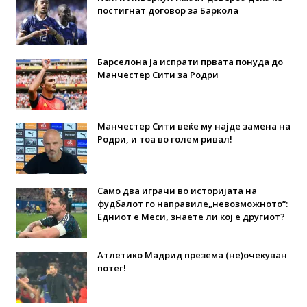
постигнат договор за Баркола
Барселона ја испрати првата понуда до
Манчестер Сити за Родри
Манчестер Сити веќе му најде замена на
Родри, и тоа во голем ривал!
Само два играчи во историјата на
фудбалот го направиле„невозможното“:
Едниот е Меси, знаете ли кој е другиот?
Атлетико Мадрид презема (не)очекуван
потег!