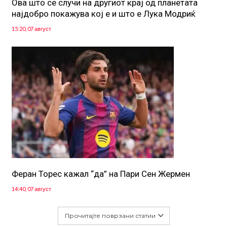
Ова што се случи на другиот крај од планетата
најдобро покажува кој е и што е Лука Модриќ
15:20, 07 август
Феран Торес кажал “да” на Пари Сен Жермен
14:40, 07 август
Прочитајте поврзани статии