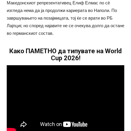
Македонскиот репрезентативец Елиф Елмас по сè
изгледа нема да ја продолжи кариерата во Наполи. По
завршувањето на позајмицата, тој ќе се врати во РБ
Лајпциг, но според најавите не се очекува долго да остане
во германскиот состав.
Како ПАМЕТНО да типувате на World
Cup 2026!