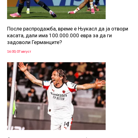
После распродажба, време е Њукасл да ја отвори
касата, дали има 100.000.000 евра за да ги
задоволи Германците?
16:00, 07 август