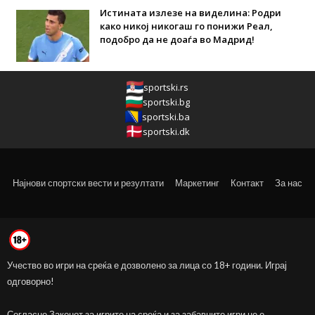
Истината излезе на виделина: Родри
како никој никогаш го понижи Реал,
подобро да не доаѓа во Мадрид!
sportski.rs
sportski.bg
sportski.ba
sportski.dk
Најнови спортски вести и резултати
Маркетинг
Контакт
За нас
Учество во игри на среќа е дозволено за лица со 18+ години. Играј
одговорно!
Согласно Законот за игрите на среќа и за забавните игри не е