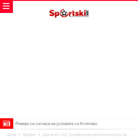
Неочекувана „бомба“ од Англија: Ливерпул се засили од
Дома
Фудбал
Драма во САД: Ограбени репрезентативците на