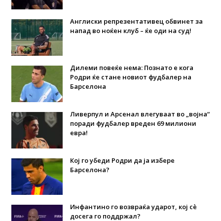
Англиски репрезентативец обвинет за
напад во ноќен клуб – ќе оди на суд!
Дилеми повеќе нема: Познато е кога
Родри ќе стане новиот фудбалер на
Барселона
Ливерпул и Арсенал влегуваат во „војна“
поради фудбалер вреден 69 милиони
евра!
Кој го убеди Родри да ја избере
Барселона?
Инфантино го возвраќа ударот, кој сè
досега го поддржал?