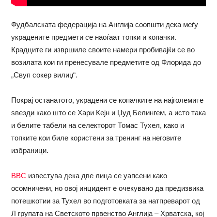
Фудбалската федерација на Англија соопшти дека меѓу
украдените предмети се наоѓаат топки и копачки.
Крадците ги извршиле своите намери пробивајќи се во
возилата кои ги пренесувале предметите од Флорида до
„Свуп сокер вилиџ“.
Покрај останатото, украдени се копачките на најголемите
ѕвезди како што се Хари Кејн и Џуд Белингем, а исто така
и белите табели на селекторот Томас Тухел, како и
топките кои биле користени за тренинг на неговите
избраници.
BBC
известува дека две лица се уапсени како
осомничени, но овој инцидент е очекувано да предизвика
потешкотии за Тухел во подготовката за натпреварот од
Л групата на Светското првенство Англија – Хрватска, кој