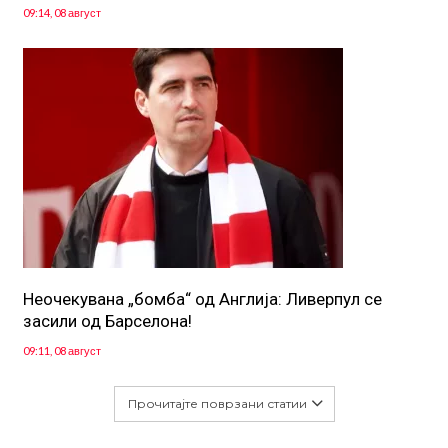
09:14, 08 август
Неочекувана „бомба“ од Англија: Ливерпул се
засили од Барселона!
09:11, 08 август
Прочитајте поврзани статии