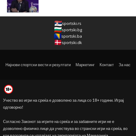
sportski.rs
sportski.bg
sportski.ba
sportski.dk
Најнови спортски вести и резултати
Маркетинг
Контакт
За нас
Учество во игри на среќа е дозволено за лица со 18+ години. Играј
одговорно!
Согласно Законот за игрите на среќа и за забавните игри не е
дозволено физичко лице да учествува во странски игри на среќа, во
кои влоговите се уплаќаат на територијата на Македонија.